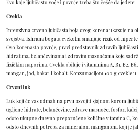
Evo koje ljubičasto voće i povrće treba što češće da jedete:
Cvekla
Intenzivna crvenoljubičasta boja ovog korena ukazuje na obi
svojstva. Ishrana bogata cvekolm smanjuje rizik od hiperte
Ovo korenasto povrće, pravi predstavnik zdravih ljubičasti
hidratima, belančevinama i zdravim masnoćama koje sadrži, 
fizičkim naporima. Cvekla obiluje i vitaminima A, B1, B2, B6,
mangan, jod, bakar i kobalt. Konzumacijom 100 g cvekle u o
Crveni luk
Luk koji će vas odmah na prvu osvojiti sjajnom korom ljubiča
ugljene hidrate, belančevine, zdrave masnoće, fosfor, kalcij
odsto ukupne dnevno preporučene količine vitamina C, koji 
odsto dnevnih potreba za mineralom manganom, koji je jak