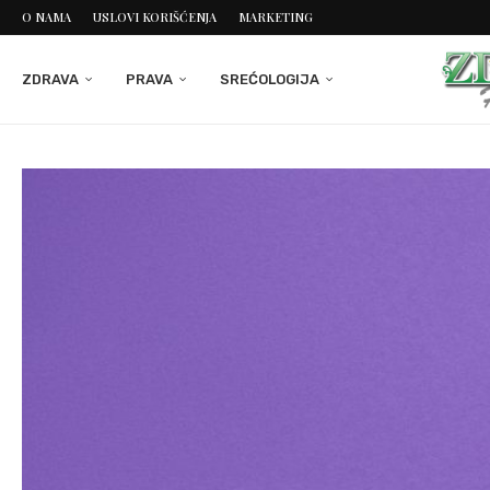
O NAMA
USLOVI KORIŠĆENJA
MARKETING
ZDRAVA
PRAVA
SREĆOLOGIJA