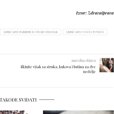
Izvor: Zdravaiprava
LJUBIČASTE NAMIRNICE ČUVAJU ZDRAVLJE
LJUBIČASTO VOĆE I POVRĆE
naredna objava
Skinite višak sa struka, kukova i butina za dve
nedelje
TAKOĐE SVIĐATI