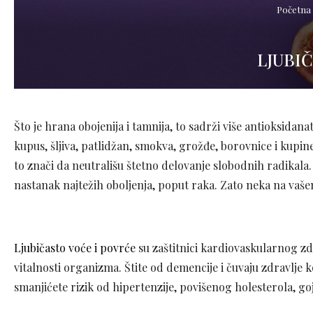
Početna
LJUBI
Što je hrana obojenija i tamnija, to sadrži više antioksidanat
kupus, šljiva, patlidžan, smokva, grožđe, borovnice i kupin
to znači da neutrališu štetno delovanje slobodnih radikala
nastanak najtežih oboljenja, poput raka. Zato neka na vašem
Ljubičasto voće i povrće
su zaštitnici kardiovaskularnog zdr
vitalnosti organizma. Štite od demencije i čuvaju zdravlje
smanjićete rizik od hipertenzije, povišenog holesterola, goj