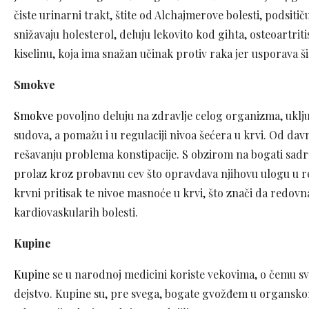
čiste urinarni trakt, štite od Alchajmerove bolesti, podsiti
snižavaju holesterol, deluju lekovito kod gihta, osteoartrit
kiselinu, koja ima snažan učinak protiv raka jer usporava šir
Smokve
Smokve
povoljno deluju na zdravlje celog organizma, uklju
sudova, a pomažu i u regulaciji nivoa šećera u krvi. Od d
rešavanju problema konstipacije. S obzirom na bogati sadr
prolaz kroz probavnu cev što opravdava njihovu ulogu u r
krvni pritisak te nivoe masnoće u krvi, što znači da redovn
kardiovaskularih bolesti.
Kupine
Kupine
se u narodnoj medicini koriste vekovima, o čemu sve
dejstvo. Kupine su, pre svega, bogate gvožđem u organsko