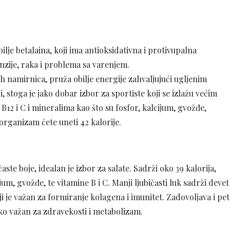
lje betalaina, koji ima antioksidativna i protivupalna
nzije, raka i problema sa varenjem.
h namirnica, pruža obilje energije zahvaljujući ugljenim
stoga je jako dobar izbor za sportiste koji se izlažu većim
 B12 i C i mineralima kao što su fosfor, kalcijum, gvožđe,
rganizam ćete uneti 42 kalorije.
ste boje, idealan je izbor za salate. Sadrži oko 39 kalorija,
um, gvožđe, te vitamine B i C. Manji ljubičasti luk sadrži devet
je važan za formiranje kolagena i imunitet. Zadovoljava i pet
o važan za zdravekosti i metabolizam.