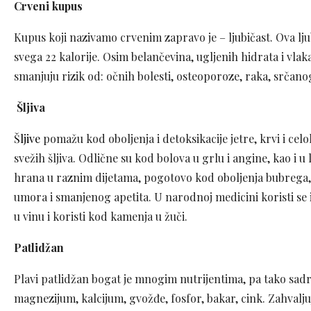
Crveni kupus
Kupus koji nazivamo crvenim zapravo je – ljubičast. Ova lju
svega 22 kalorije. Osim belančevina, ugljenih hidrata i vlaka
smanjuju rizik od: očnih bolesti, osteoporoze, raka, srčano
Šljiva
Šljive
pomažu kod oboljenja i detoksikacije jetre, krvi i 
svežih šljiva. Odlične su kod bolova u grlu i angine, kao i u
hrana u raznim dijetama, pogotovo kod oboljenja bubrega, 
umora i smanjenog apetita. U narodnoj medicini koristi se i s
u vinu i koristi kod kamenja u žuči.
Patlidžan
Plavi patlidžan bogat je mnogim nutrijentima, pa tako sadrži
magnezijum, kalcijum, gvožđe, fosfor, bakar, cink. Zahvaljuj