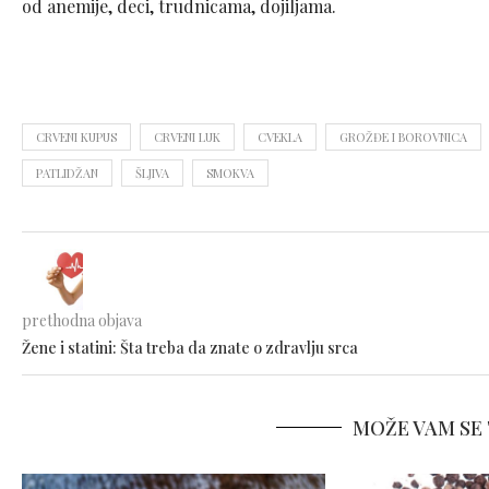
od anemije, deci, trudnicama, dojiljama.
CRVENI KUPUS
CRVENI LUK
CVEKLA
GROŽĐE I BOROVNICA
PATLIDŽAN
ŠLJIVA
SMOKVA
prethodna objava
Žene i statini: Šta treba da znate o zdravlju srca
MOŽE VAM SE 