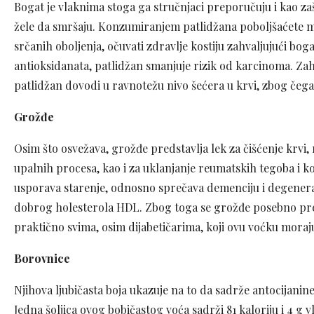
Bogat je vlaknima stoga ga stručnjaci preporučuju i kao zašt
žele da smršaju. Konzumiranjem patlidžana poboljšaćete men
srčanih oboljenja, očuvati zdravlje kostiju zahvaljujući bog
antioksidanata, patlidžan smanjuje rizik od karcinoma. Zahv
patlidžan dovodi u ravnotežu nivo šećera u krvi, zbog čega
Grožđe
Osim što osvežava, grožđe predstavlja lek za čišćenje krvi,
upalnih procesa, kao i za uklanjanje reumatskih tegoba i k
usporava starenje, odnosno sprečava demenciju i degenerati
dobrog holesterola HDL. Zbog toga se grožđe posebno pre
praktično svima, osim dijabetičarima, koji ovu voćku moraju
Borovnice
Njihova ljubičasta boja ukazuje na to da sadrže antocijanin
Jedna šoljica ovog bobičastog voća sadrži 81 kaloriju i 4 g 