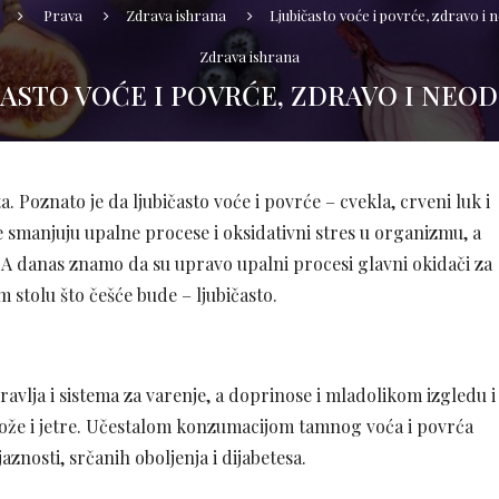
Prava
Zdrava ishrana
Ljubičasto voće i povrće, zdravo i 
Zdrava ishrana
ČASTO VOĆE I POVRĆE, ZDRAVO I NEOD
a. Poznato je da ljubičasto voće i povrće – cvekla, crveni luk i
e smanjuju upalne procese i oksidativni stres u organizmu, a
. A danas znamo da su upravo upalni procesi glavni okidači za
 stolu što češće bude – ljubičasto.
avlja i sistema za varenje, a doprinose i mladolikom izgledu i
 kože i jetre. Učestalom konzumacijom tamnog voća i povrća
aznosti, srčanih oboljenja i dijabetesa.