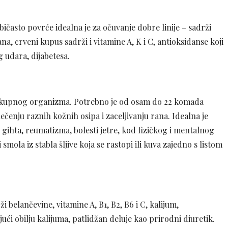
bičasto povrće idealna je za očuvanje dobre linije – sadrži
na, crveni kupus sadrži i vitamine A, K i C, antioksidanse koji
g udara, dijabetesa.
celokupnog organizma. Potrebno je od osam do 22 komada
 lečenju raznih kožnih osipa i zaceljivanju rana. Idealna je
gihta, reumatizma, bolesti jetre, kod fizičkog i mentalnog
mola iz stabla šljive koja se rastopi ili kuva zajedno s listom
 belančevine, vitamine A, B1, B2, B6 i C, kalijum,
ući obilju kalijuma, patlidžan deluje kao prirodni diuretik.