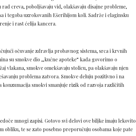
ču rad creva, poboljšavaju vid, olakšavaju disajne probleme,
isa i tegoba uzrokovanih Ešerihijom koli. Sadrže i elaginsku
enje i rast ćelija kancera.
čujući očuvanje zdravlja probavnog sistema, srca i krvnih
avnina su smokve dio „kućne apoteke“ kada govorimo o
žaj vlakana, smokve omekšavaju stolicu, pa olakšavaju njen
ešavanju problema zatvora. Smokve deluju pozitivno i na
a konzumacija smokvi smanjuje rizik od razvoja različitih
doče mnogi zapisi. Gotovo svi delovi ove biljke imaju lekovito
m obliku, te se zato posebno preporučuju osobama koje pate