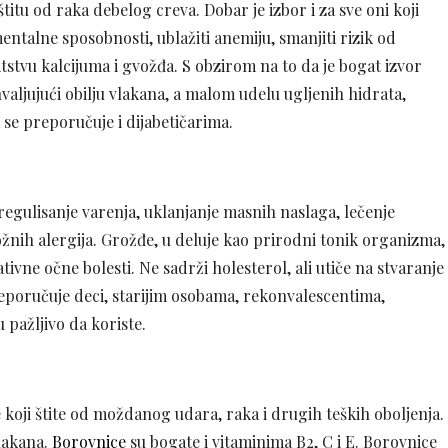
itu od raka debelog creva. Dobar je izbor i za sve oni koji
talne sposobnosti, ublažiti anemiju, smanjiti rizik od
atstvu kalcijuma i gvožđa. S obzirom na to da je bogat izvor
aljujući obilju vlakana, a malom udelu ugljenih hidrata,
 se preporučuje i dijabetičarima.
 regulisanje varenja, uklanjanje masnih naslaga, lečenje
ožnih alergija. Grožđe, u deluje kao prirodni tonik organizma,
vne očne bolesti. Ne sadrži holesterol, ali utiče na stvaranje
poručuje deci, starijim osobama, rekonvalescentima,
 pažljivo da koriste.
e koji štite od moždanog udara, raka i drugih teških oboljenja.
vlakana.
Borovnice
su bogate i vitaminima B2, C i E. Borovnice