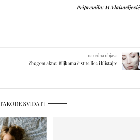
Pripremila: M.Vlaisavljević
naredna objava
Zbogom akne: Biljkama čistite lice i blistajte
TAKOĐE SVIĐATI