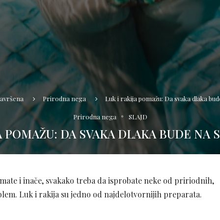
avršena
Prirodna nega
Luk i rakija pomažu: Da svaka dlaka bu
Prirodna nega
SLAJD
JA POMAŽU: DA SVAKA DLAKA BUDE NA
 imate i inače, svakako treba da isprobate neke od pririodnih,
m. Luk i rakija su jedno od najdelotvornijih preparata.