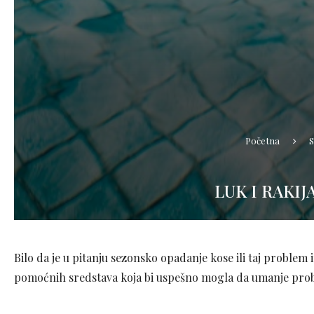
Početna
S
LUK I RAKI
Bilo da je u pitanju sezonsko opadanje kose ili taj problem
pomoćnih sredstava koja bi uspešno mogla da umanje proble