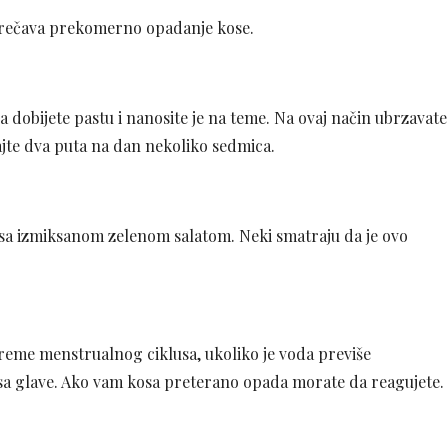
sprečava prekomerno opadanje kose.
 dobijete pastu i nanosite je na teme. Na ovaj način ubrzavate
ljajte dva puta na dan nekoliko sedmica.
sa izmiksanom zelenom salatom. Neki smatraju da je ovo
vreme menstrualnog ciklusa, ukoliko je voda previše
sa glave. Ako vam kosa preterano opada morate da reagujete.