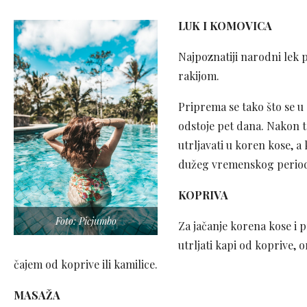
LUK I KOMOVICA
Najpoznatiji narodni lek 
rakijom.
Priprema se tako što se u
odstoje pet dana. Nakon t
utrljavati u koren kose, a
dužeg vremenskog perio
KOPRIVA
Foto: Picjumbo
Za jačanje korena kose i 
utrljati kapi od koprive, 
čajem od koprive ili kamilice.
MASAŽA