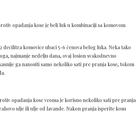
protiv opadanja kose je beli luk u kombinaciji sa komovom
 2 decilitra komovice ubaci 5-6 čenova belog luka. Neka tako
oga, najmanje nedelju dana, ovaj losion svakodnevno
 kasnije ga nanositi samo nekoliko sati pre pranja kose, tokom
da.
protiv opadanja kose veoma je korisno nekoliko sati pre pranja
orahovo ulje ili ulje od lavande. Nakon pranja isperite kosu