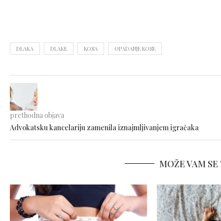
DLAKA
DLAKE
KOSA
OPADANJE KOSE
prethodna objava
Advokatsku kancelariju zamenila iznajmljivanjem igračaka
MOŽE VAM SE 