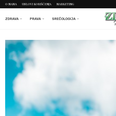
O NAMA
USLOVI KORIŠĆENJA
MARKETING
ZDRAVA
PRAVA
SREĆOLOGIJA