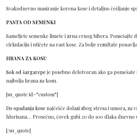
Svakodnevno masiranje korena kose i detaljno češljanje 
PASTA OD SEMENKI
Sameljete semenke limete i zrna crnog bibera. Pomešajte da
cirkulaciju i utičete na rast kose. Za bolje rezultate ponav
HRANA ZA KOSU
Sok od šargarepe
je posebno delotvoran ako ga pomešate 
najbolja hrana za kosu.
[su_quote id=“custom“]
Do opadanja kose
najčešće dolazi zbog stresa i umora, za 
hlorisana… Prosečno, čovek gubi 20 do 100 dlaka dnevno 
[/su_quote]