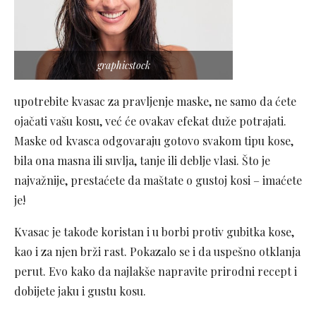
graphicstock
upotrebite kvasac za pravljenje maske, ne samo da ćete
ojačati vašu kosu, već će ovakav efekat duže potrajati.
Maske od kvasca odgovaraju gotovo svakom tipu kose,
bila ona masna ili suvlja, tanje ili deblje vlasi. Što je
najvažnije, prestaćete da maštate o gustoj kosi – imaćete
je!
Kvasac je takođe koristan i u borbi protiv gubitka kose,
kao i za njen brži rast. Pokazalo se i da uspešno otklanja
perut. Evo kako da najlakše napravite prirodni recept i
dobijete jaku i gustu kosu.