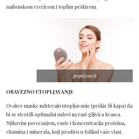
najlonskom vrećicom i toplim peškirom.
graphicstock
OBAVEZNO UTOPLJAVANJE
Ovakve maske zahtevaju utopljavanje (peškir ili kapa) da
bi se stvorili optimalni uslovi za rast gljivica kvasca.
Njihovim povećanjem, raste i koncentracija proteina,
vitamina i minerala, koji prodiru u folikul vaše vlasi.