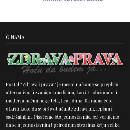
O NAMA
Portal “Zdrava i prava” je mesto na kome se prepliću
alternativna i zvanična medicina, kao i tradicionalni i
moderni načini nege tela, lica i duha. Sa nama ćete
otkriti kako da svoj život učinite zdravijim, lepšim i
sadržajnijim. Pisaćemo što jednostavnije, jer verujemo
da se u jednostavnim i prirodnim stvarima kriju velike