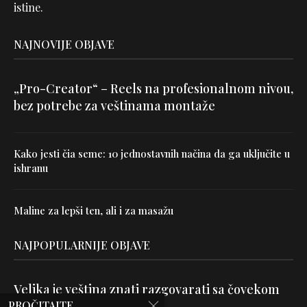
istine.
NAJNOVIJE OBJAVE
„Pro-Creator“ – Reels na profesionalnom nivou,
bez potrebe za veštinama montaže
Kako jesti čia seme: 10 jednostavnih načina da ga uključite u
ishranu
Maline za lepši ten, ali i za masažu
NAJPOPULARNIJE OBJAVE
Velika je veština znati razgovarati sa čovekom
PROČITAJTE