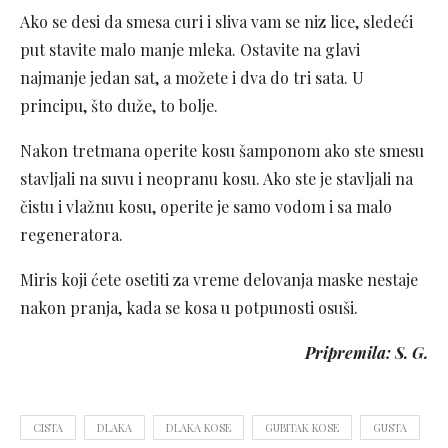
Ako se desi da smesa curi i sliva vam se niz lice, sledeći
put stavite malo manje mleka. Ostavite na glavi
najmanje jedan sat, a možete i dva do tri sata. U
principu, što duže, to bolje.
Nakon tretmana operite kosu šamponom ako ste smesu
stavljali na suvu i neopranu kosu. Ako ste je stavljali na
čistu i vlažnu kosu, operite je samo vodom i sa malo
regeneratora.
Miris koji ćete osetiti za vreme delovanja maske nestaje
nakon pranja, kada se kosa u potpunosti osuši.
Pripremila: S. G.
CISTA
DLAKA
DLAKA KOSE
GUBITAK KOSE
GUSTA