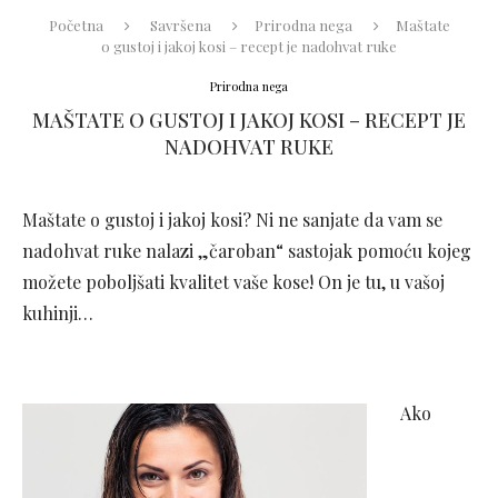
Početna
Savršena
Prirodna nega
Maštate
o gustoj i jakoj kosi – recept je nadohvat ruke
Prirodna nega
MAŠTATE O GUSTOJ I JAKOJ KOSI – RECEPT JE
NADOHVAT RUKE
Maštate o gustoj i jakoj kosi? Ni ne sanjate da vam se
nadohvat ruke nalazi „čaroban“ sastojak pomoću kojeg
možete poboljšati kvalitet vaše kose! On je tu, u vašoj
kuhinji…
Ako