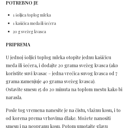
POTREBNO JE
1 šoljica toplog mleka
1 kašičica meda ili šećera
20 g svežeg kvasca
PRIPREMA
U jednoj šoljici toplog mleka otopite jednu kašičicu
meda ili šećera, i dodajte 20 grama svežeg kvasca (ako
koristite suvi kvasac – jedna vrećica suvog kvasca od 7
grama zamenjuje 40 grama svežeg kvasca).
Ostavite smesu 15 do 20 minuta na toplom mestu kako bi
narasla.
Posle tog vremena nanesite je na čistu, vlažnu kosu, i to
od korena prema vrhovima dlake. Možete nanositi
smesu i na neopranu kosu. Potom umotajte glavu