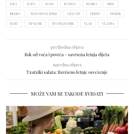
JAKA
KAPA
KOSA
KVASAC
MASKA
MED
MLEKO
NADOHVAT RUKE
OJAČATI
PERUT
PEŠKIR
RAST
TIP KOSE
UTOPLJAVANJE
VLAS
VLAŽNA
prethodna objava
Sok od voća i povrća – savršena letnja dijeta
naredna objava
Tzatziki salata: Savršeno letnje osveženje
MOŽE VAM SE TAKOĐE SVIĐATI