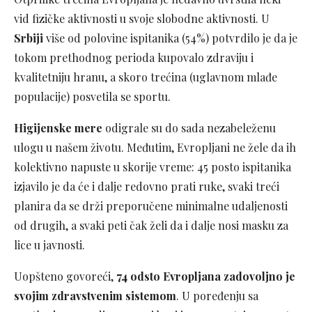
vid fizičke aktivnosti u svoje slobodne aktivnosti. U
Srbiji
više od polovine ispitanika (54%) potvrdilo je da je
tokom prethodnog perioda kupovalo zdraviju i
kvalitetniju hranu, a skoro trećina (uglavnom mlađe
populacije) posvetila se sportu.
Higijenske mere
odigrale su do sada nezabeleženu
ulogu u našem životu. Međutim, Evropljani ne žele da ih
kolektivno napuste u skorije vreme: 45 posto ispitanika
izjavilo je da će i dalje redovno prati ruke, svaki treći
planira da se drži preporučene minimalne udaljenosti
od drugih, a svaki peti čak želi da i dalje nosi masku za
lice u javnosti.
Uopšteno govoreći,
74 odsto Evropljana zadovoljno je
svojim zdravstvenim sistemom
. U poređenju sa