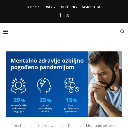
O NAMA
USLOVI KORIŠĆENJA
MARKETING
Početna
Srećologija
Duh
Mentalno zdravlje