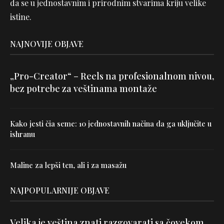
da se u jednostavnim i prirodnim stvarima kriju velike
istine.
NAJNOVIJE OBJAVE
„Pro-Creator“ – Reels na profesionalnom nivou,
bez potrebe za veštinama montaže
Kako jesti čia seme: 10 jednostavnih načina da ga uključite u
ishranu
Maline za lepši ten, ali i za masažu
NAJPOPULARNIJE OBJAVE
Velika je veština znati razgovarati sa čovekom