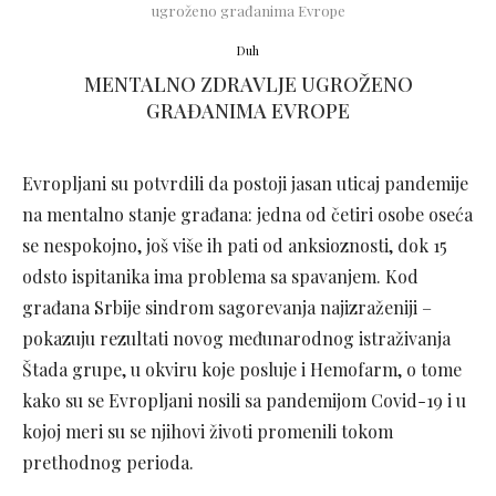
ugroženo građanima Evrope
Duh
MENTALNO ZDRAVLJE UGROŽENO
GRAĐANIMA EVROPE
Evropljani su potvrdili da postoji jasan uticaj pandemije
na mentalno stanje građana: jedna od četiri osobe oseća
se nespokojno, još više ih pati od anksioznosti, dok 15
odsto ispitanika ima problema sa spavanjem. Kod
građana Srbije sindrom sagorevanja najizraženiji –
pokazuju rezultati novog međunarodnog istraživanja
Štada grupe, u okviru koje posluje i Hemofarm, o tome
kako su se Evropljani nosili sa pandemijom Covid-19 i u
kojoj meri su se njihovi životi promenili tokom
prethodnog perioda.