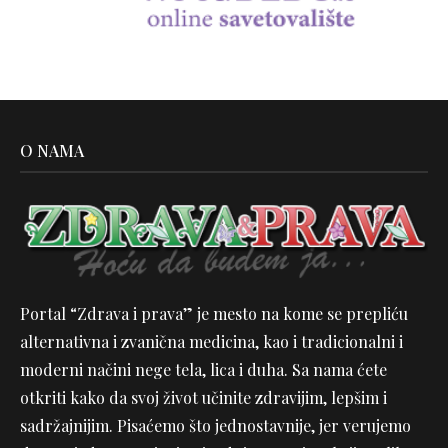
O NAMA
Portal “Zdrava i prava” je mesto na kome se prepliću
alternativna i zvanična medicina, kao i tradicionalni i
moderni načini nege tela, lica i duha. Sa nama ćete
otkriti kako da svoj život učinite zdravijim, lepšim i
sadržajnijim. Pisaćemo što jednostavnije, jer verujemo