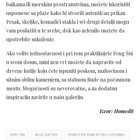
bajkama ili morskim prostranstvima, možete iskoristiti
uspomene sa plaže kako bi stvorili autentičan prikaz.
Pesak, školjke, komadići stakla i svi drugi detalji mogu
vam poslužiti u te svrhe, dok kao zelenilo možete da
upotrebite sukulente.
Ako volite jednostavnost i pri tom praktikujete Feng Šui
u svom domu, mini zen vrt možete da napravite od
drvene kutije koju ćete ispuniti peskom, mahovinom i
sitnim oblim kamenjem, sa statuom Bude na počasnom
mestu. Mogućnosti su neverovatne, a za dodatnu
inspiraciju zavirite u našu galeriju.
Izvor: Homedit
FENG ŠUI
MALI ZEN VRT
NAPRAVITE SAMI SVOJU OAZU MIRA