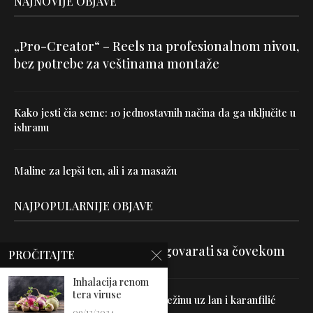
NAJNOVIJE OBJAVE
„Pro-Creator“ – Reels na profesionalnom nivou,
bez potrebe za veštinama montaže
Kako jesti čia seme: 10 jednostavnih načina da ga uključite u
ishranu
Maline za lepši ten, ali i za masažu
NAJPOPULARNIJE OBJAVE
Velika je veština znati razgovarati sa čovekom
PROČITAJTE
Inhalacija renom
tera viruse
Uništite parazite i normalizujte težinu uz lan i karanfilić
09/12/2024