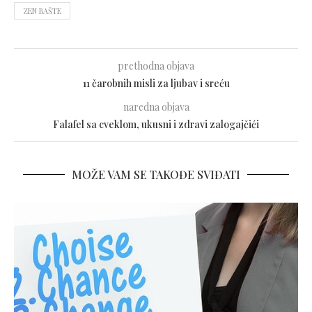
ZEN BAŠTE
prethodna objava
11 čarobnih misli za ljubav i sreću
naredna objava
Falafel sa cveklom, ukusni i zdravi zalogajčići
MOŽE VAM SE TAKOĐE SVIĐATI