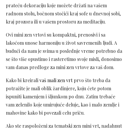
prateću dekoraciju koje možete držati na vašem
radnom stolu, bočnom stočići kraj sofe u dnevnoj sobi,
kraj prozora ili u vašem prostoru za meditaciju.
Ovi mini zen vrtovi su kompaktni, prenosivi i sa
lakoćom unose harmoniju u život savremenih ljudi. A
budući da nam je svima u poslednje vreme potrebno da
se što više opustimo i rasteretimo svoje misli, donosimo
vam danas predloge za mini zen vrtove za vaš dom.
Kako bi kreirali
vaš mali zen vrt
prvo što treba da
potražite je mali oblik žardinjere, koju ćete potom
ispuniti kamenjem i šljunkom po dnu. Zatim trebaće
vam zelenilo koje umirujuće deluje, kao i malo zemlje i
mahovine kako bi povezali celu priču.
Ako ste raspoloženi za tematski zen mini vrt, nadahnut