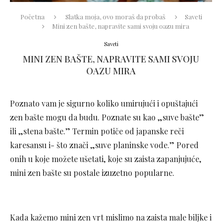
Početna
Slatka moja, ovo moraš da probaš
Saveti
Mini zen bašte, napravite sami svoju oazu mira
Saveti
MINI ZEN BAŠTE, NAPRAVITE SAMI SVOJU
OAZU MIRA
Poznato vam je sigurno koliko umirujući i opuštajući
zen bašte mogu da budu. Poznate su kao „suve bašte”
ili „stena bašte.” Termin potiče od japanske reči
karesansu i- što znači „suve planinske vode.” Pored
onih u koje možete ušetati, koje su zaista zapanjujuće,
mini zen bašte su postale izuzetno popularne.
Kada kažemo mini zen vrt mislimo na zaista male biljke i