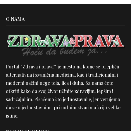
O NAMA
Portal “Zdrava i prava” je mesto na kome se prepliću
alternativna i zvanična medicina, kao i tradicionalni i
moderni načini nege tela, lica i duha. Sa nama ćete
otkriti kako da svoj život učinite zdravijim, lepšim i
sadržajnijim. Pisaćemo što jednostavnije, jer verujemo
da se u jednostavnim i prirodnim stvarima kriju velike
istine.