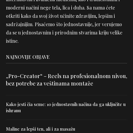
moderni načini nege tela, lica i duha. Sa nama ćete
otkriti kako da svoj život učinite zdravijim, lepšim i
sadržajnijim. Pisaćemo što jednostavnije, jer verujemo
da se u jednostavnim i prirodnim stvarima kriju velike
istine.
NAJNOVIJE OBJAVE
„Pro-Creator“ – Reels na profesionalnom nivou,
bez potrebe za veštinama montaže
Kako jesti čia seme: 10 jednostavnih načina da ga uključite u
ishranu
Maline za lepši ten, ali i za masažu