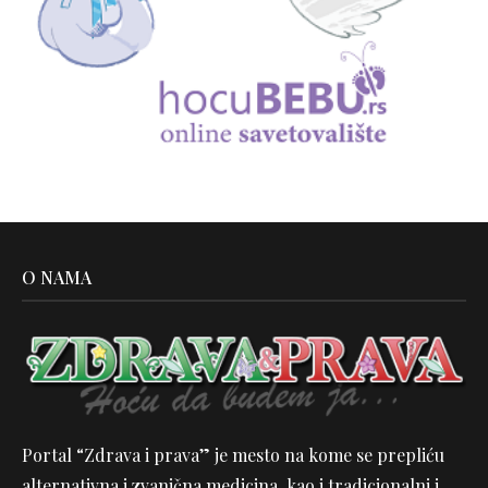
O NAMA
Portal “Zdrava i prava” je mesto na kome se prepliću
alternativna i zvanična medicina, kao i tradicionalni i