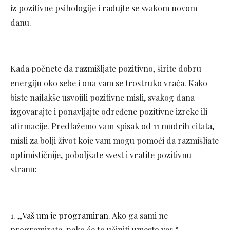
iz pozitivne psihologije i radujte se svakom novom
danu.
Kada počnete da razmišljate pozitivno, širite dobru
energiju oko sebe i ona vam se trostruko vraća. Kako
biste najlakše usvojili pozitivne misli, svakog dana
izgovarajte i ponavljajte određene pozitivne izreke ili
afirmacije. Predlažemo vam spisak od 11 mudrih citata,
misli za bolji život koje vam mogu pomoći da razmišljate
optimističnije, poboljšate svest i vratite pozitivnu
stranu:
1. „
Vaš um je programiran
. Ako ga sami ne
programirate, neko će to učiniti umesto vas.“