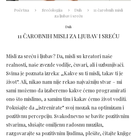
Početna
Srećologija
Duh
11 čarobnih misli
za ljubav i sreću
Duh
11 ČAROBNIH MISLI ZA LJUBAV I SREĆU
Misli za sreću i ljubav? Da, misli su kreatori naše
realnosti, naše zvezde vodilje, čuvari, ali i uzbunjivači.
Svima je poznata izreka: „Kakve su ti misli, takav ti je
život“. Ali, nikao nam nije rekao najvažniju stvar – mi
sami možemo da izaberemo kakve ćemo programirati
ono što mislimo, a samim tim i kakav ćemo život voditi.
Pokušajte da „istrenirate“ svoj mozak na optimizam i
pozitivnu percepciju. Svakodnevno se bavite pozitivnim
stvarima, slušajte omiljenu radosnu muziku,
razgovarajte sa pozitivnim ljudima, plešite, čitajte knjige