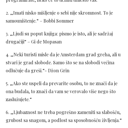
2. „Imati nisko mišljenje o sebi nije skromnost. To je
samouništenje.“ – Bobbi Sommer
3. „Ljudi su poput knjiga: pismo je isto, ali je sadržaj
drugačiji“ – Gi de Mopasan
4. „Neki turisti misle da je Amsterdam grad greha, ali u
stvari je grad slobode. Samo što se na slobodi većina
odlučuje da greši.“- Džon Grin
5. „Ako ste uspeli da prevarite osobu, to ne znači da je
ona budala, to znači da vam se verovalo više nego što
zaslužujete.“
6. „Ljubaznost ne treba pogrešno zameniti sa slabošću,
grubost sa snagom, a podlost sa sposobnošću življenja.“