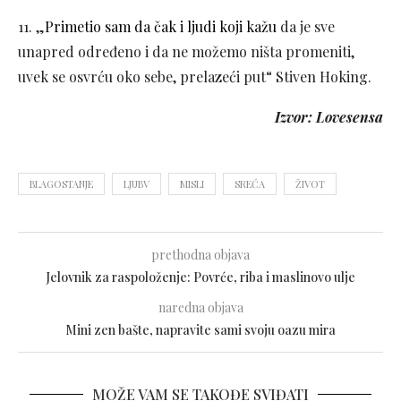
11. „
Primetio sam da čak i ljudi koji kažu
da je sve
unapred određeno i da ne možemo ništa promeniti,
uvek se osvrću oko sebe, prelazeći put“ Stiven Hoking.
Izvor: Lovesensa
BLAGOSTANJE
LJUBV
MISLI
SREĆA
ŽIVOT
prethodna objava
Jelovnik za raspoloženje: Povrće, riba i maslinovo ulje
naredna objava
Mini zen bašte, napravite sami svoju oazu mira
MOŽE VAM SE TAKOĐE SVIĐATI