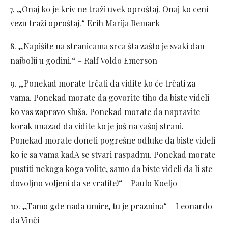
7. „Onaj ko je kriv ne traži uvek oproštaj. Onaj ko ceni
vezu traži oproštaj.“ Erih Marija Remark
8. „Napišite na stranicama srca šta zašto je svaki dan
najbolji u godini.“ – Ralf Voldo Emerson
9. „Ponekad morate trčati da vidite ko će trčati za
vama. Ponekad morate da govorite tiho da biste videli
ko vas zapravo sluša. Ponekad morate da napravite
korak unazad da vidite ko je još na vašoj strani.
Ponekad morate doneti pogrešne odluke da biste videli
ko je sa vama kadA se stvari raspadnu. Ponekad morate
pustiti nekoga koga volite, samo da biste videli da li ste
dovoljno voljeni da se vratite!“ – Paulo Koeljo
10. „Tamo gde nada umire, tu je praznina“ – Leonardo
da Vinči