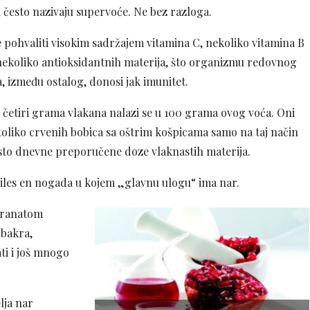
i često nazivaju supervoće. Ne bez razloga.
 pohvaliti visokim sadržajem vitamina C, nekoliko vitamina B
 nekoliko antioksidantnih materija, što organizmu redovnog
 između ostalog, donosi jak imunitet.
 četiri grama vlakana nalazi se u 100 grama ovog voća. Oni
toliko crvenih bobica sa oštrim košpicama samo na taj način
sto dnevne preporučene doze vlaknastih materija.
čiles en nogada u kojem „glavnu ulogu“ ima nar.
 granatom
 bakra,
ati i još mnogo
lja nar