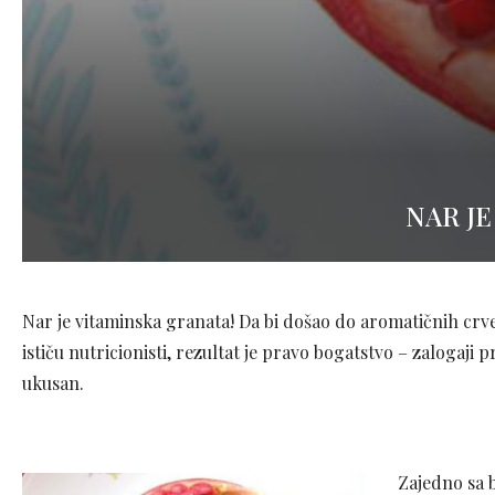
NAR JE
Nar je vitaminska granata! Da bi došao do aromatičnih crve
ističu nutricionisti, rezultat je pravo bogatstvo – zalogaji
ukusan.
Zajedno sa 