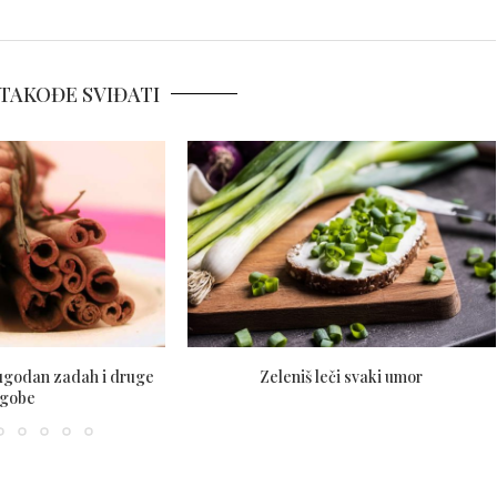
TAKOĐE SVIĐATI
eugodan zadah i druge
Zeleniš leči svaki umor
egobe