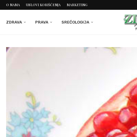
O NAMA
USLOVI KORIŠĆENJA
MARKETING
ZDRAVA
PRAVA
SREĆOLOGIJA