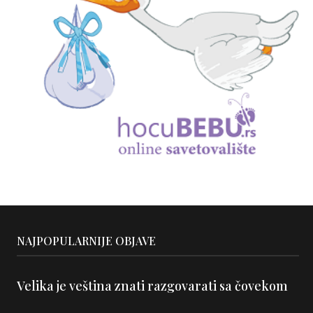
NAJPOPULARNIJE OBJAVE
Velika je veština znati razgovarati sa čovekom