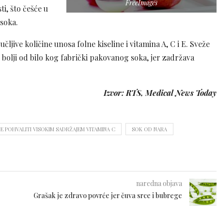
FreeImages
ti, što češće u
 soka.
ive količine unosa folne kiseline i vitamina A, C i E. Sveže
bolji od bilo kog fabrički pakovanog soka, jer zadržava
Izvor: RTS, Medical News Today
E POHVALITI VISOKIM SADRŽAJEM VITAMINA C
SOK OD NARA
naredna objava
Grašak je zdravo povrće jer čuva srce i bubrege