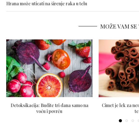
Hrana može uticati na širenje raka u telu
MOŽE VAM SE 
Detoksikacija: Budite tri dana samo na
Cimet je lek za n
voću i povrću
t