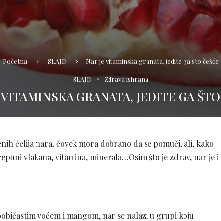
Početna
SLAJD
Nar je vitaminska granata, jedite ga što češće
SLAJD
Zdrava ishrana
 VITAMINSKA GRANATA, JEDITE GA ŠT
nih ćelija nara, čovek mora dobrano da se pomuči, ali, kako
 prepuni vlakana, vitamina, minerala…Osim što je zdrav, nar je i
bobičastim voćem i mangom, nar se nalazi u grupi koju