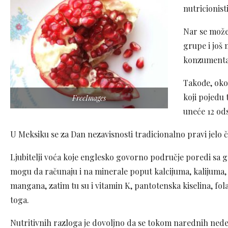
nutricionist
Nar se može
grupe i još
konzumenta,
Takođe, oko
koji pojedu 
FreeImages
uneće 12 od
U Meksiku se za Dan nezavisnosti tradicionalno pravi jelo 
Ljubitelji voća koje englesko govorno područje poredi sa
mogu da računaju i na minerale poput kalcijuma, kalijuma,
mangana, zatim tu su i vitamin K, pantotenska kiselina, fol
toga.
Nutritivnih razloga je dovoljno da se tokom narednih nede