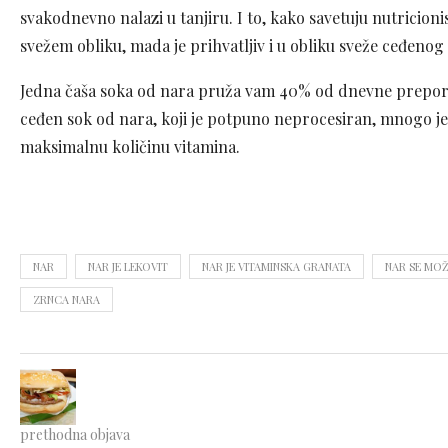
svakodnevno nalazi u tanjiru. I to, kako savetuju nutricionis
svežem obliku, mada je prihvatljiv i u obliku sveže ceđenog
Jedna čaša soka od nara pruža vam 40% od dnevne preporučlj
ceđen sok od nara, koji je potpuno neprocesiran, mnogo je 
maksimalnu količinu vitamina.
NAR
NAR JE LEKOVIT
NAR JE VITAMINSKA GRANATA
NAR SE MOŽ
ZRNCA NARA
prethodna objava