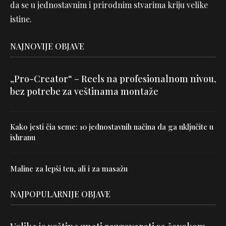
da se u jednostavnim i prirodnim stvarima kriju velike
istine.
NAJNOVIJE OBJAVE
„Pro-Creator“ – Reels na profesionalnom nivou,
bez potrebe za veštinama montaže
Kako jesti čia seme: 10 jednostavnih načina da ga uključite u
ishranu
Maline za lepši ten, ali i za masažu
NAJPOPULARNIJE OBJAVE