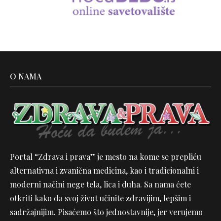
O NAMA
Portal “Zdrava i prava” je mesto na kome se prepliću
alternativna i zvanična medicina, kao i tradicionalni i
moderni načini nege tela, lica i duha. Sa nama ćete
otkriti kako da svoj život učinite zdravijim, lepšim i
sadržajnijim. Pisaćemo što jednostavnije, jer verujemo