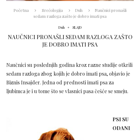
Početna
Srećologija
Duh
Naučnici pronašli
sedam razloga zašto je dobro imati psa
Duh
SLAJD
NAUČNICI PRONAŠLI SEDAM RAZLOGA ZAŠTO
JE DOBRO IMATI PSA
Naučnici su poslednjih godina kroz razne studije otkrili
sedam razloga zbog kojih je dobro imati psa, objavio je
Biznis Insajder. Jedna od prednosti imati psa za
ljubimca je i u tome što se vlasnici pasa češće se smeju.
PSI SU
ODANI