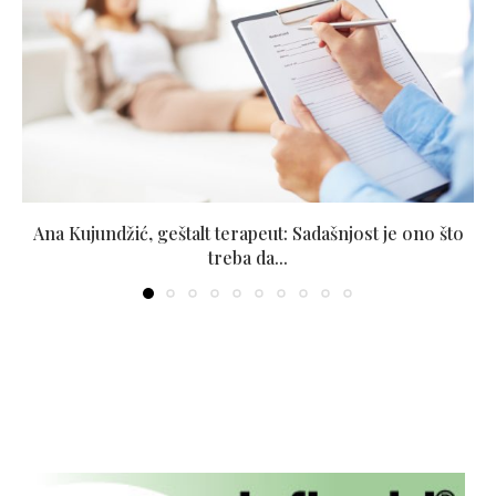
Ana Kujundžić, geštalt terapeut: Sadašnjost je ono što
treba da...