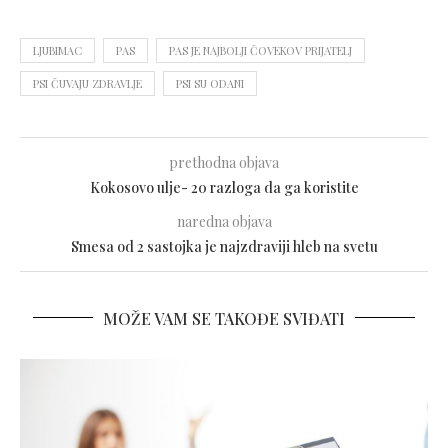
LJUBIMAC
PAS
PAS JE NAJBOLJI ČOVEKOV PRIJATELJ
PSI ČUVAJU ZDRAVLJE
PSI SU ODANI
prethodna objava
Kokosovo ulje- 20 razloga da ga koristite
naredna objava
Smesa od 2 sastojka je najzdraviji hleb na svetu
MOŽE VAM SE TAKOĐE SVIĐATI