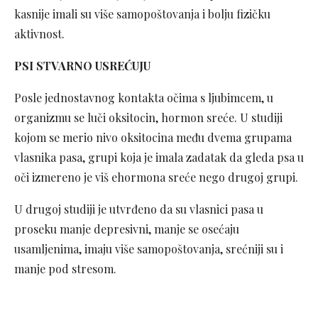
kasnije imali su više samopoštovanja i bolju fizičku
aktivnost.
PSI STVARNO USREĆUJU
Posle jednostavnog kontakta očima s ljubimcem, u
organizmu se luči oksitocin, hormon sreće. U studiji
kojom se merio nivo oksitocina među dvema grupama
vlasnika pasa, grupi koja je imala zadatak da gleda psa u
oči izmereno je viš ehormona sreće nego drugoj grupi.
U drugoj studiji je utvrđeno da su vlasnici pasa u
proseku manje depresivni, manje se osećaju
usamljenima, imaju više samopoštovanja, srećniji su i
manje pod stresom.