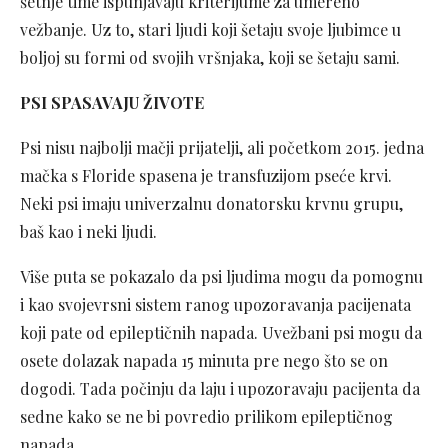
šetnje time ispunjavaju kriterijume za umereno
vežbanje. Uz to, stari ljudi koji šetaju svoje ljubimce u
boljoj su formi od svojih vršnjaka, koji se šetaju sami.
PSI SPASAVAJU ŽIVOTE
Psi nisu najbolji mačji prijatelji, ali početkom 2015. jedna
mačka s Floride spasena je transfuzijom pseće krvi.
Neki psi imaju univerzalnu donatorsku krvnu grupu,
baš kao i neki ljudi.
Više puta se pokazalo da psi ljudima mogu da pomognu
i kao svojevrsni sistem ranog upozoravanja pacijenata
koji pate od epileptičnih napada. Uvežbani psi mogu da
osete dolazak napada 15 minuta pre nego što se on
dogodi. Tada počinju da laju i upozoravaju pacijenta da
sedne kako se ne bi povredio prilikom epileptičnog
napada.