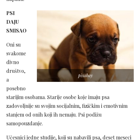
PSI
DAJU
SMISAO
Oni su
svakome
divno
društvo,
pixabay
a
posebno
starijim osobama. Starije osobe koje imaju psa
zadovoljnije su svojim socijalnim, fizičkim i emotivnim
stanjem od onih koji ih nemaju. Psi podižu
samopouzdanje.
Učesnici jedne studije, koji su nabavili psa, deset meseci