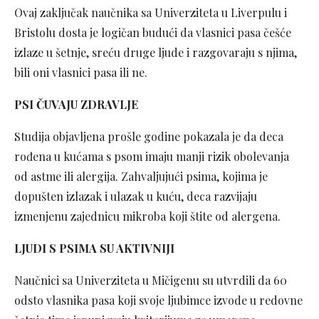
Ovaj zaključak naučnika sa Univerziteta u Liverpulu i
Bristolu dosta je logičan budući da vlasnici pasa češće
izlaze u šetnje, sreću druge ljude i razgovaraju s njima,
bili oni vlasnici pasa ili ne.
PSI ČUVAJU ZDRAVLJE
Studija objavljena prošle godine pokazala je da deca
rođena u kućama s psom imaju manji rizik obolevanja
od astme ili alergija. Zahvaljujući psima, kojima je
dopušten izlazak i ulazak u kuću, deca razvijaju
izmenjenu zajednicu mikroba koji štite od alergena.
LJUDI S PSIMA SU AKTIVNIJI
Naučnici sa Univerziteta u Mičigenu su utvrdili da 60
odsto vlasnika pasa koji svoje ljubimce izvode u redovne