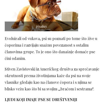
pixabay
Evoluirali od vukova, psi su poznati po tome što žive u
čoporima i razvijaju snažnu povezanost s ostalim
članovima grupe. To je ono što današnje domaće pse
čini odanim.
Stiven Zavistovski iz Američkog društva za sprečavanje
okrutnosti prema životinjama kaže da psi na svoje
vlasnike gledaju kao na članove čopora i s njima se
blisko vežu kao što bi sa svojim „braćom i sestrama“.
LJUDI KOJI IMAJU PSE SU DRUŠTVENIJI