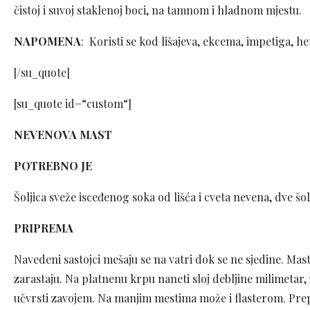
čistoj i suvoj staklenoj boci, na tamnom i hladnom mjestu.
NAPOMENA
: Koristi se kod lišajeva, ekcema, impetiga, h
[/su_quote]
[su_quote id=“custom“]
NEVENOVA MAST
POTREBNO JE
Šoljica sveže isceđenog soka od lišća i cveta nevena, dve šol
PRIPREMA
Navedeni sastojci mešaju se na vatri dok se ne sjedine. Mast 
zarastaju. Na platnenu krpu naneti sloj debljine milimetar, za
učvrsti zavojem. Na manjim mestima može i flasterom. Prepo