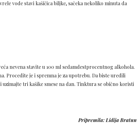
a vrele vode stavi kašičica biljke, sačeka nekoliko minuta da
 cveća nevena stavite u 100 ml sedamdestprocentnog alkohola.
 Procedite je i spremna je za upotrebu. Da biste uredili
 uzimajte tri kašike smese na dan. Tinktura se obično koristi
Pripremila: Lidija Bratun