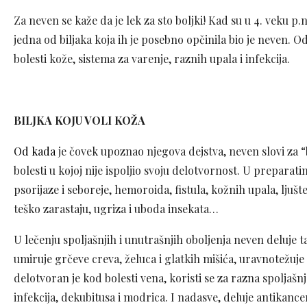
Za neven se kaže da je lek za sto boljki! Kad su u 4. veku p.n
jedna od biljaka koja ih je posebno opčinila bio je neven. O
bolesti kože, sistema za varenje, raznih upala i infekcija.
BILJKA KOJU VOLI KOŽA
Od kada
je čovek upoznao njegova dejstva, neven slovi za “
bolesti u kojoj nije ispoljio svoju delotvornost. U preparatim
psorijaze i seboreje, hemoroida, fistula, kožnih upala, ljušt
teško zarastaju, ugriza i uboda insekata…
U lečenju spoljašnjih i unutrašnjih oboljenja neven deluje 
umiruje grčeve creva, želuca i glatkih mišića, uravnotežuje me
delotvoran je kod bolesti vena, koristi se za razna spoljašn
infekcija, dekubitusa i modrica. I nadasve, deluje antikanc