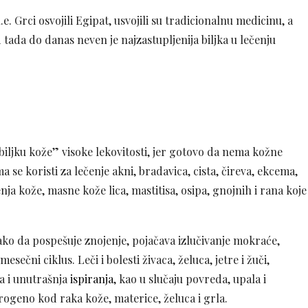
.e. Grci osvojili Egipat, usvojili su tradicionalnu medicinu, a
d tada do danas neven je najzastupljenija biljka u lečenju
biljku kože” visoke lekovitosti, jer gotovo da nema kožne
a se koristi za lečenje akni, bradavica, cista, čireva, ekcema,
enja kože, masne kože lica, mastitisa, osipa, gnojnih i rana koje
tako da pospešuje znojenje, pojačava izlučivanje mokraće,
sečni ciklus. Leči i bolesti živaca, želuca, jetre i žuči,
ja i unutrašnja
ispiranja
, kao u slučaju povreda, upala i
erogeno kod raka kože, materice, želuca i grla.