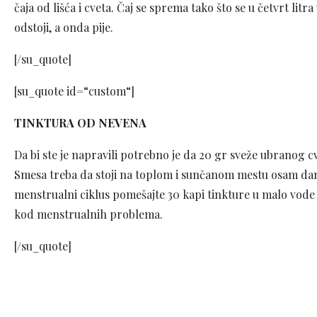
čaja od lišća i cveta. Čaj se sprema tako što se u četvrt litr
odstoji, a onda pije.
[/su_quote]
[su_quote id=“custom“]
TINKTURA OD NEVENA
Da bi ste je napravili potrebno je da 20 gr sveže ubranog
Smesa treba da stoji na toplom i sunčanom mestu osam dana.
menstrualni ciklus pomešajte 30 kapi tinkture u malo vode i
kod menstrualnih problema.
[/su_quote]