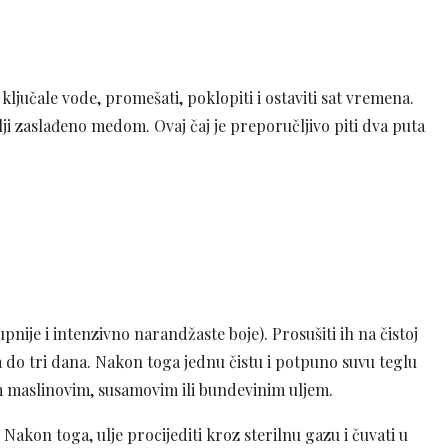
 ključale vode, promešati, poklopiti i ostaviti sat vremena.
elji zaslađeno medom. Ovaj čaj je preporučljivo piti dva puta
ije i intenzivno narandžaste boje). Prosušiti ih na čistoj
 do tri dana. Nakon toga jednu čistu i potpuno suvu teglu
im maslinovim, susamovim ili bundevinim uljem.
Nakon toga, ulje procijediti kroz sterilnu gazu i čuvati u