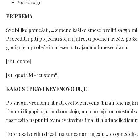
Morač 10 gr
PRIPREMA
Sve biljke pomešati, 4 supene kašike smese preliti sa 750 ml
Procediti i piti po jednu šolju ujutro, u podne i uveče, po ž
godišnje u proleće i na jesen u trajanju od mesec dana.
[/su_quote]
[su_quote id=“custom“]
KAKO SE PRAVI NEVENOVO ULJE
Po suvom vremenu ubrati cvetove nevena (birati one najkrupn
tkanini ili papiru, u tankom sloju, na promajnom mestu dva
rastresito napuniti ovim cvetovima i naliti hladnocijedjen
Dobro zatvoriti i držati na sunčanom mjestu 4 do 5 nedelja. 