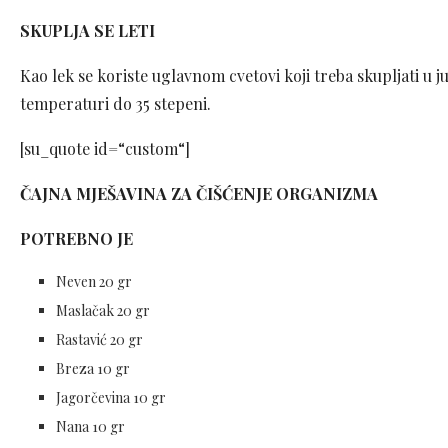
SKUPLJA SE LETI
Kao lek se koriste uglavnom cvetovi koji treba skupljati u ju
temperaturi do 35 stepeni.
[su_quote id=“custom“]
ČAJNA MJEŠAVINA ZA ČIŠĆENJE ORGANIZMA
POTREBNO JE
Neven 20 gr
Maslačak 20 gr
Rastavić 20 gr
Breza 10 gr
Jagorčevina 10 gr
Nana 10 gr