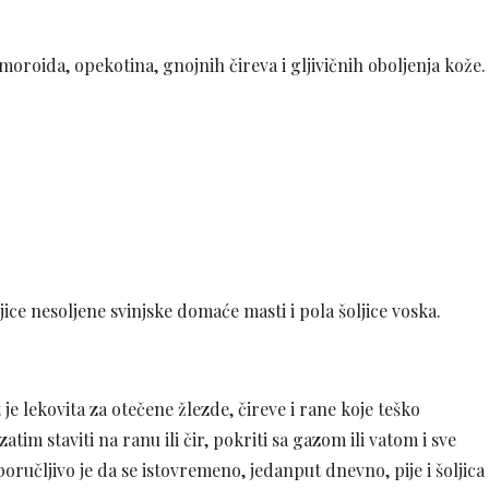
emoroida, opekotina, gnojnih čireva i gljivičnih oboljenja kože.
jice nesoljene svinjske domaće masti i pola šoljice voska.
je lekovita za otečene žlezde, čireve i rane koje teško
tim staviti na ranu ili čir, pokriti sa gazom ili vatom i sve
ručljivo je da se istovremeno, jedanput dnevno, pije i šoljica