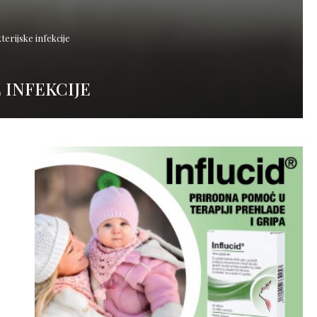
terijske infekcije
 INFEKCIJE