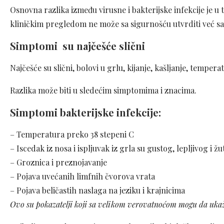
Osnovna razlika između virusne i bakterijske infekcije je u to
kliničkim pregledom ne može sa sigurnošću utvrditi već s
Simptomi su najčešće slični
Najčešće su slični, bolovi u grlu, kijanje, kašljanje, tempera
Razlika može biti u sledećim simptomima i znacima.
Simptomi bakterijske infekcije:
– Temperatura preko 38 stepeni C
– Iscedak iz nosa i ispljuvak iz grla su gustog, lepljivog i 
– Groznica i preznojavanje
– Pojava uvećanih limfnih čvorova vrata
– Pojava beličastih naslaga na jeziku i krajnicima
Ovo su pokazatelji koji sa velikom verovatnoćom mogu da ukažu 