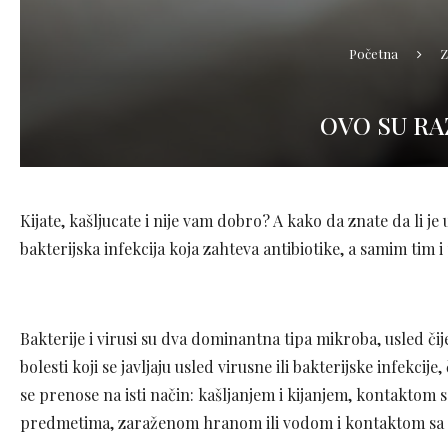
Početna
Z
OVO SU RA
Kijate, kašljucate i nije vam dobro? A kako da znate da li je
bakterijska infekcija koja zahteva antibiotike, a samim tim 
Bakterije i virusi su dva dominantna tipa mikroba, usled čije
bolesti koji se javljaju usled virusne ili bakterijske infekcije
se prenose na isti način: kašljanjem i kijanjem, kontakto
predmetima, zaraženom hranom ili vodom i kontaktom sa 