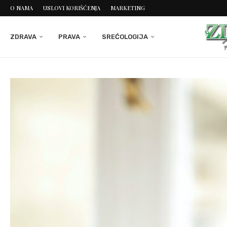
O NAMA
USLOVI KORIŠĆENJA
MARKETING
ZDRAVA
PRAVA
SREĆOLOGIJA