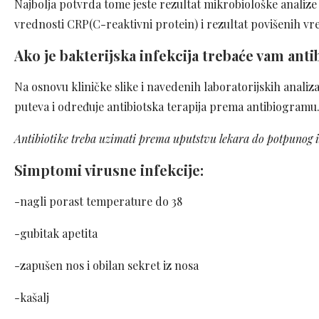
Najbolja potvrda tome jeste rezultat mikrobiološke analize 
vrednosti CRP(C-reaktivni protein) i rezultat povišenih vr
Ako je bakterijska infekcija trebaće vam anti
Na osnovu kliničke slike i navedenih laboratorijskih analiza
puteva i određuje antibiotska terapija prema antibiogramu. 
Antibiotike treba uzimati prema uputstvu lekara do potpunog izl
Simptomi
virusne infekcije:
-nagli porast temperature do 38
-gubitak apetita
-zapušen nos i obilan sekret iz nosa
-kašalj