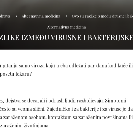
drava
Alternativna medicina
Ovo su razlike između virusne i bak
Alternativna medicina
ZLIKE IZMEĐU VIRUSNE I BAKTERIJSKE
 u pitanju samo viroza koju treba odležati par dana kod kuće ili
i posetu lekaru?
g dejstva se deca, ali i odrasli ljudi, razboljevaju. Simptomi
, često su veoma slični. Zajedničko i za bakterije i za viruse je da
m sa zaraženom osobom, kontaktom sa zaraženim površinama ili
zaraženim životinjama.