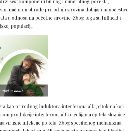
sadrzi šest komponenti biljnog i mineralnog porekla,
im načinom obrade prirodnih sirovina dobijaju nanočestice
ata u odnosu na početne sirovine. Zbog toga su Influcid i
skoj populaciji.
je opet u modi
eta kao prirodnog induktora interferona alfa, citokina koji
cijom produkcije interferona alfa u ćelijama epitela sluznice
renja virusne infekcije po telu. Zbog specifičnog mehanizma
eopatski lekovi su našli svoje mesto primene kod blagih i