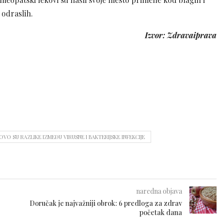
 odraslih.
Izvor: Zdravaiprava
OVO SU RAZLIKE IZMEĐU VIRUSNE I BAKTERIJSKE INFEKCIJE
naredna objava
Doručak je najvažniji obrok: 6 predloga za zdrav
početak dana