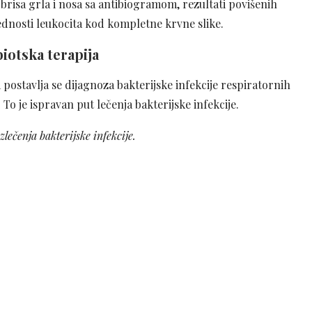
brisa grla i nosa sa antibiogramom, rezultati povišenih
ednosti leukocita kod kompletne krvne slike.
biotska terapija
 postavlja se dijagnoza bakterijske infekcije respiratornih
To je ispravan put lečenja bakterijske infekcije.
ečenja bakterijske infekcije.