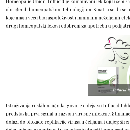
Homeopatie Union.
Influcid
je kombinvani lek koji u sebi 
obrađenih homeopatskom tehnologijom. Smatra se da se ov
koje imaju veću bioraspoloživost i minimum neželjenih efek
drugi homeopatski lekovi odobreni za upotrebu u pedijatrij
Influcid 
Istraživanja ruskih naučnika govore o dejstvu Influcid tabl
predstavlja prvi signal u razvoju virusne infekcije. Stimula
dolazi do blokade replikacije virusa u ćelijama i daljeg ši
delovanja na organizam i visoke bezbednosti komplesni hom