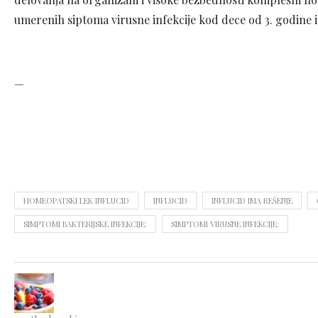
umerenih siptoma virusne infekcije kod dece od 3. godine i
—
HOMEOPATSKI LEK INFLUCID
INFLUCID
INFLUCID IMA REŠENJE
SIMPTOMI BAKTERIJSKE INFEKCIJE:
SIMPTOMI VIRUSNE INFEKCIJE: