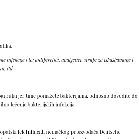
otika.
infekcije i to: antipiretici, analgetici, sirupi za iskašljavanje i
n, itd.
svoju ruku jer time pomažete bakterijama, odnosno dovodite do
lno lečenje bakterijskih infekcija.
eopatski lek
Influcid
, nemačkog proizvođača Deutsche