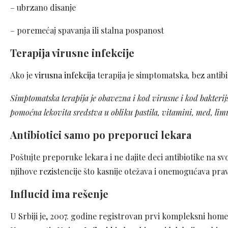
– ubrzano disanje
– poremećaj spavanja ili stalna pospanost
Terapija virusne infekcije
Ako je
virusna infekcija
terapija je simptomatska
,
bez antibi
Simptomatska terapija je obavezna i kod virusne i kod bakterijske 
pomoćna lekovita sredstva u obliku pastila, vitamini, med, limu
Antibiotici samo po preporuci lekara
Poštujte preporuke lekara i ne dajite deci antibiotike na 
njihove rezistencije što kasnije otežava i onemogućava pravi
Influcid ima rešenje
U Srbiji je, 2007. godine registrovan prvi kompleksni hom