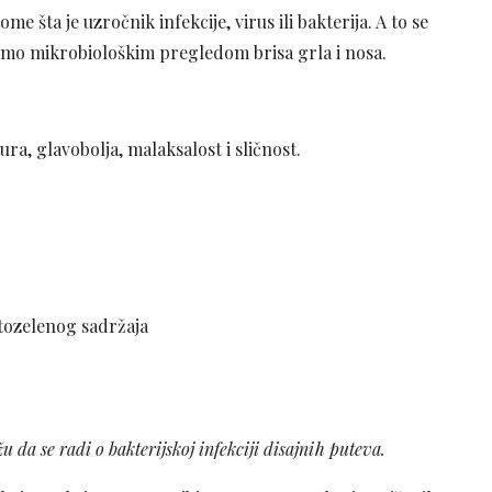
me šta je uzročnik infekcije, virus ili bakterija. A to se
amo mikrobiološkim pregledom brisa grla i nosa.
tura, glavobolja, malaksalost i sličnost.
žutozelenog sadržaja
da se radi o bakterijskoj infekciji disajnih puteva.