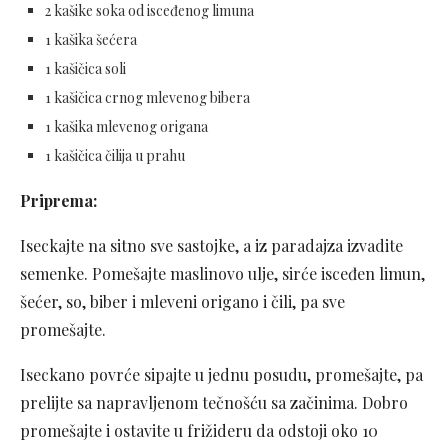
2 kašike soka od isceđenog limuna
1 kašika šećera
1 kašičica soli
1 kašičica crnog mlevenog bibera
1 kašika mlevenog origana
1 kašičica čilija u prahu
Priprema:
Iseckajte na sitno sve sastojke, a iz paradajza izvadite
semenke. Pomešajte maslinovo ulje, sirće isceđen limun,
šećer, so, biber i mleveni origano i čili, pa sve
promešajte.
Iseckano povrće sipajte u jednu posudu, promešajte, pa
prelijte sa napravljenom tečnošću sa začinima. Dobro
promešajte i ostavite u frižideru da odstoji oko 10