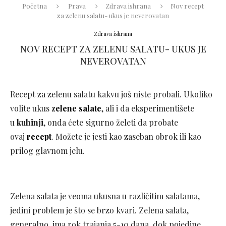
Početna
Prava
Zdrava ishrana
Nov recept
za zelenu salatu- ukus je neverovatan
Zdrava ishrana
NOV RECEPT ZA ZELENU SALATU- UKUS JE
NEVEROVATAN
Recept za zelenu salatu kakvu još niste probali. Ukoliko
volite ukus
z
elene
salate
, ali i da eksperimentišete
u
kuhinji
, onda ćete sigurno želeti da probate
ovaj
recept
. Možete je jesti kao zaseban obrok ili kao
prilog glavnom jelu.
Zelena salata je veoma ukusna u različitim salatama,
jedini problem je što se brzo kvari. Zelena salata,
generalno, ima rok trajanja 5-10 dana, dok pojedine