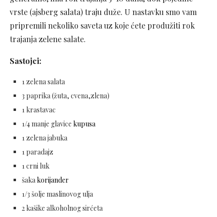
vrste (ajsberg salata) traju duže. U nastavku smo vam
pripremili nekoliko saveta uz koje ćete produžiti rok
trajanja zelene salate.
Sastojci:
1 zelena salata
3 paprika (žuta, cvena,zlena)
1 krastavac
1/4 manje glavice
kupusa
1 zelena jabuka
1 paradajz
1 crni luk
šaka
korijander
1/3 šolje maslinovog ulja
2 kašike alkoholnog sirćeta