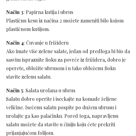
Način 3
: Papirna kutija i ubrus
Plastičnu kesu iz načina 2 možete zameniti bilo kojom
plastičnom kutijom.
Način 4
: Čuvanje u frižideru
Ako imate više zelene salate, jedan od predloga bi bio da
sasvim ispraznite fioku za povrće iz frižidera, dobro je
operete, obložite ubrusom i u tako obloženu fioku
stavite zelenu salatu.
Način 5
: Salata urolana u ubrus
Salatu dobro operite i iseckajte na komade željene
veličine. Isečenu salatu pospite po dužem ubrusu i
urolajte ga kao palačinku. Pored toga, napravljenu
salatu možete da stavite u činiju koju ćete prekriti
prijanjajućom folijom.