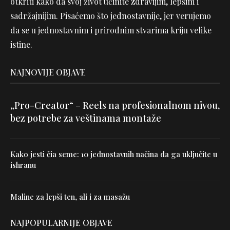
otkriti kako da svoj život učinite zdravijim, lepšim i
sadržajnijim. Pisaćemo što jednostavnije, jer verujemo
da se u jednostavnim i prirodnim stvarima kriju velike
istine.
NAJNOVIJE OBJAVE
„Pro-Creator“ – Reels na profesionalnom nivou,
bez potrebe za veštinama montaže
Kako jesti čia seme: 10 jednostavnih načina da ga uključite u
ishranu
Maline za lepši ten, ali i za masažu
NAJPOPULARNIJE OBJAVE