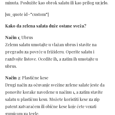
minuta. Poslužite kao obrok salatu ili kao prilog uz
jelo.
[su_quote id=“custom“]
Kako da zelena salata duže ostane sveža?
Način 1
:
Ubrus
Zelenu salatu umotajte u vlažan ubrus i stavite na
pregradu za povrće u frižideru. Operite salatu i
razdvojte listove. Ocedite ih, a zatim ih umotajte u
ubrus.
Način 2
: Plastične kese
Drugi način za očuvanje svežine zelene salate jeste da
ponovite korake navedene u načinu 1, a zatim stavite
salatu u plastičnu kesu. Možete koristiti kese za zip
patent zatvaračem ili obične kese koje ćete vezati
gumicom za tegle.