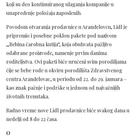
koji su deo kontinuiranog ulaganja kompanije u
unapređenje položaja zaposlenih.
Povodom otvaranja prodavnice u Aranđelovcu, Lidl je
pripremio i posebne poklon pakete pod nazivom
„Bebina čarobna kutija“, koja obuhvata pažljivo
odabrane proizvode, namenje prvim danima
roditeljstva. Ovi paketi biće uručeni svim porodiljama
čije se bebe rode u okviru porodilišta Zdravstvenog
centra Aranđelovac, u periodu od 22. do 29. januara –
kao znak pažnje i podrške u jednom od najvažnijih
životnih trenutaka.
Radno vreme nove Lidl prodavnice biće svakog dana u
nedelji od 8 do 22 časa.
O