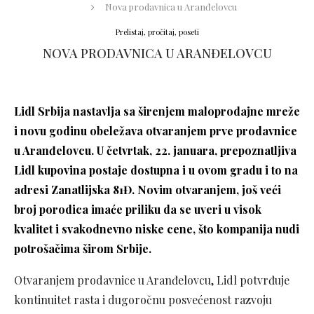
Nova prodavnica u Aranđelovcu
Prelistaj, pročitaj, poseti
NOVA PRODAVNICA U ARANĐELOVCU
Lidl Srbija nastavlja sa širenjem maloprodajne mreže
i novu godinu obeležava otvaranjem prve prodavnice
u Aranđelovcu. U četvrtak, 22. januara, prepoznatljiva
Lidl kupovina postaje dostupna i u ovom gradu i to na
adresi Zanatlijska 81Đ. Novim otvaranjem, još veći
broj porodica imaće priliku da se uveri u visok
kvalitet i svakodnevno niske cene, što kompanija nudi
potrošačima širom Srbije.
Otvaranjem prodavnice u Aranđelovcu, Lidl potvrđuje
kontinuitet rasta i dugoročnu posvećenost razvoju