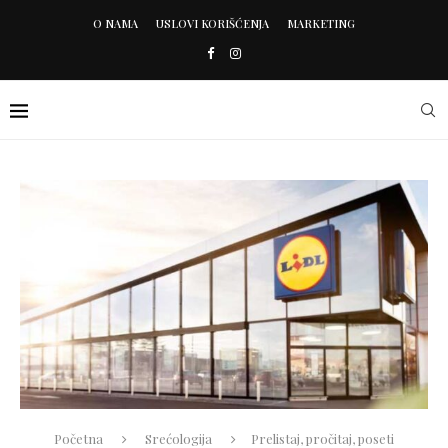
O NAMA
USLOVI KORIŠĆENJA
MARKETING
Početna
Srećologija
Prelistaj, pročitaj, poseti