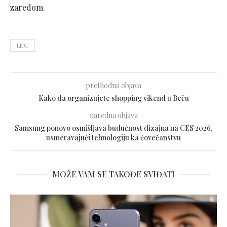
zaredom.
LIDL
prethodna objava
Kako da organizujete shopping vikend u Beču
naredna objava
Samsung ponovo osmišljava budućnost dizajna na CES 2026,
usmeravajući tehnologiju ka čovečanstvu
MOŽE VAM SE TAKOĐE SVIĐATI