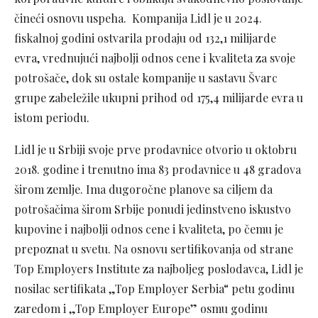
čineći osnovu uspeha. Kompanija Lidl je u 2024.
fiskalnoj godini ostvarila prodaju od 132,1 milijarde
evra, vrednujući najbolji odnos cene i kvaliteta za svoje
potrošače, dok su ostale kompanije u sastavu Švarc
grupe zabeležile ukupni prihod od 175,4 milijarde evra u
istom periodu.
Lidl je u Srbiji svoje prve prodavnice otvorio u oktobru
2018. godine i trenutno ima 83 prodavnice u 48 gradova
širom zemlje. Ima dugoročne planove sa ciljem da
potrošačima širom Srbije ponudi jedinstveno iskustvo
kupovine i najbolji odnos cene i kvaliteta, po čemu je
prepoznat u svetu. Na osnovu sertifikovanja od strane
Top Employers Institute za najboljeg poslodavca, Lidl je
nosilac sertifikata „Top Employer Serbia“ petu godinu
zaredom i „Top Employer Europe” osmu godinu