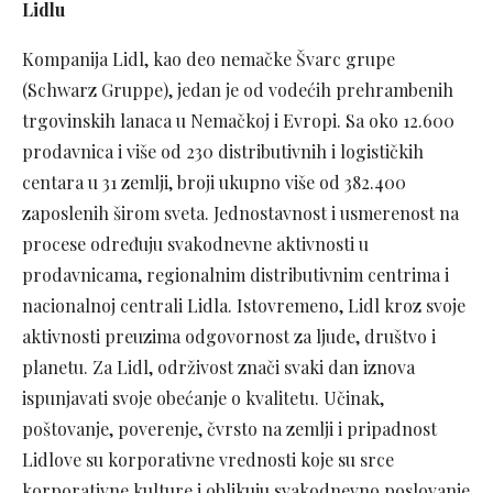
Lid
Kompanija Lidl, kao deo nemačke Švarc grupe
(Schwarz Gruppe), jedan je od vodećih prehrambenih
trgovinskih lanaca u Nemačkoj i Evropi. Sa oko 12.600
prodavnica i više od 230 distributivnih i logističkih
centara u 31 zemlji, broji ukupno više od 382.400
zaposlenih širom sveta. Jednostavnost i usmerenost na
procese određuju svakodnevne aktivnosti u
prodavnicama, regionalnim distributivnim centrima i
nacionalnoj centrali Lidla. Istovremeno, Lidl kroz svoje
aktivnosti preuzima odgovornost za ljude, društvo i
planetu. Za Lidl, održivost znači svaki dan iznova
ispunjavati svoje obećanje o kvalitetu. Učinak,
poštovanje, poverenje, čvrsto na zemlji i pripadnost
Lidlove su korporativne vrednosti koje su srce
korporativne kulture i oblikuju svakodnevno poslovanje