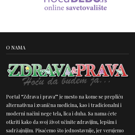
O NAMA
Portal “Zdrava i prava” je mesto na kome se prepliću
alternativna i zvanična medicina, kao i tradicionalni i
moderni načini nege tela, lica i duha. Sa nama ćete
otkriti kako da svoj život učinite zdravijim, lepšim i
sadržajnijim. Pisaćemo što jednostavnije, jer verujemo