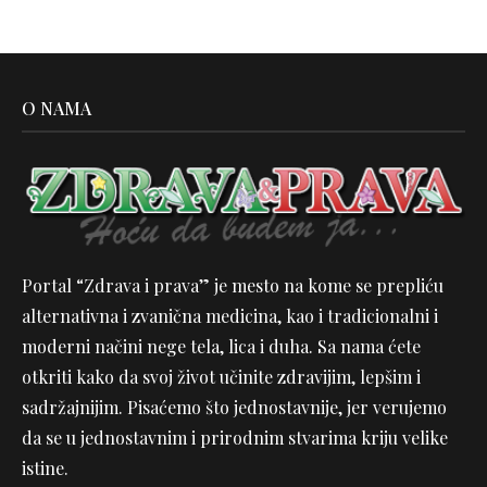
O NAMA
Portal “Zdrava i prava” je mesto na kome se prepliću
alternativna i zvanična medicina, kao i tradicionalni i
moderni načini nege tela, lica i duha. Sa nama ćete
otkriti kako da svoj život učinite zdravijim, lepšim i
sadržajnijim. Pisaćemo što jednostavnije, jer verujemo
da se u jednostavnim i prirodnim stvarima kriju velike
istine.