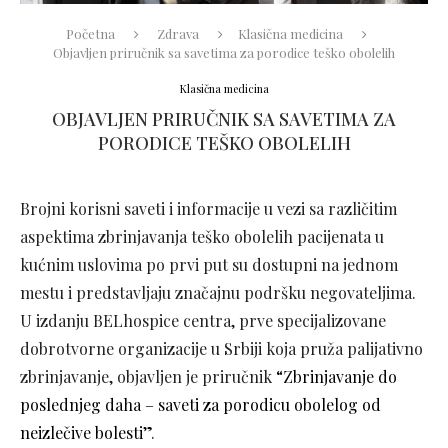
Početna
Zdrava
Klasična medicina
Objavljen priručnik sa savetima za porodice teško obolelih
Klasična medicina
OBJAVLJEN PRIRUČNIK SA SAVETIMA ZA
PORODICE TEŠKO OBOLELIH
Brojni korisni saveti i informacije u vezi sa različitim
aspektima zbrinjavanja teško obolelih pacijenata u
kućnim uslovima po prvi put su dostupni na jednom
mestu i predstavljaju značajnu podršku negovateljima.
U izdanju BELhospice centra, prve specijalizovane
dobrotvorne organizacije u Srbiji koja pruža palijativno
zbrinjavanje, objavljen je priručnik
“Zbrinjavanje do
poslednjeg daha – saveti za porodicu obolelog od
neizlečive bolesti”
.