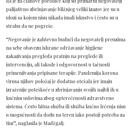
da je za članove porodice koji su primarni negovatelji
palijativno zbrinjavanje bližnjeg veliki izazov jer su u
ulozi sa kojom nisu nikada imali iskustvo i često su u
strahu da ne pogreše.
“Negovanje je zahtevno budući da negovatelj preuzima
na sebe obavezu ishrane održavanje higijene
zakazivanja pregleda pratnju na preglede ili
intervenciju, ali takođe i odgovornost u tačnosti
primenjivanja pripisane terapije. Pandemija korona
virusa njihov položaj je dodatno otežala jer imaju
izraženije poteškoće u zbrinjavanju svojih najbli ih u
kućnim uslovima zbog opterećenosti zdravstveno
sistema. Često hitna služba ili služba kućno lečenja nisu
u mogućnosti da dođu na teren iako postoji potreba za
tim”, naglasila je Madžgalj.