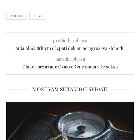
BOLEST
NEGA
prethodna objava
Anja Alač: Brinem o lepoti dok mi ne ugrožava slobodu
naredna objava
Dlake i orgazam: Ovakve žene imaju više seksa
MOŽE VAM SE TAKOĐE SVIĐATI