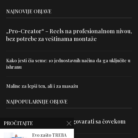
NAJNOVIJE OBJAVE
„Pro-Creator“ – Reels na profesionalnom nivou,
bez potrebe za veštinama montaže
Kako jesti čia seme: 10 jednostavnih načina da ga uključite u
ishranu
Maline za lepši ten, ali i za masažu
NAJPOPULARNIJE OBJAVE
Velika je veština znati razgovarati sa čovekom
PROČITAJTE
Evo zašto TREBA