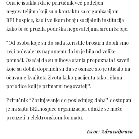
Ona je istakla i da je priručnik već podeljen
negovateljima koji su u kontaktu sa organizacijom
BELhospice, kao i velikom broju socijalnih institucija
kako bi se pružila podrška negovateljima širom Srbije.
“Od osoba koje su do sada koristile brošuru dobili smo
reči pohvale uz napomenu da im je bila od velike
pomoći. Osećaj da su njihova stanja prepoznata i saveti
koje su dobili doprineli su da se osnaže što je uticalo na
očuvanje kvaliteta života kako pacijenta tako i člana
porodice koji je primarni negovatelj”.
Priručnik “Zbrinjavanje do poslednjeg daha” dostupan
je na sajtu BELhospice organizacije, odakle se može
preuzeti u elektronskom formatu.
Izvor: Zdravaiprava