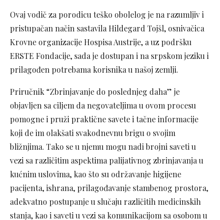
Ovaj vodič za porodicu teško obolelog je na razumljiv i
pristupačan način sastavila Hildegard Tojšl, osnivačica
Krovne organizacije Hospisa Austrije, a uz podršku
ERSTE Fondacije, sada je dostupan i na srpskom jeziku i
prilagođen potrebama korisnika u našoj zemlji.
Priručnik “Zbrinjavanje do poslednjeg daha” je
objavljen sa ciljem da negovateljima u ovom procesu
pomogne i pruži praktične savete i tačne informacije
koji de im olakšati svakodnevnu brigu o svojim
bližnjima. Tako se u njemu mogu nadi brojni saveti u
vezi sa različitim aspektima palijativnog zbrinjavanja u
kućnim uslovima, kao što su održavanje higijene
pacijenta, ishrana, prilagođavanje stambenog prostora,
adekvatno postupanje u slučaju različitih medicinskih
stanja, kao i saveti u vezi sa komunikacijom sa osobom u