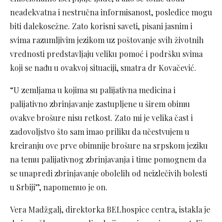
neadekvatna i nestručna informisanost, posledice mogu
biti dalekosežne. Zato korisni saveti, pisani jasnim i
svima razumljivim jezikom uz poštovanje svih životnih
vrednosti predstavljaju veliku pomoć i podršku svima
koji se nađu u ovakvoj situaciji, smatra dr Kovačević.
“U zemljama u kojima su palijativna medicina i
palijativno zbrinjavanje zastupljene u širem obimu
ovakve brošure nisu retkost. Zato mi je velika čast i
zadovoljstvo što sam imao priliku da učestvujem u
kreiranju ove prve obimnije brošure na srpskom jeziku
na temu palijativnog zbrinjavanja i time pomognem da
se unapredi zbrinjavanje obolelih od neizlečivih bolesti
u Srbiji”, napomenuo je on.
Vera Madžgalj, direktorka BELhospice centra, istakla je