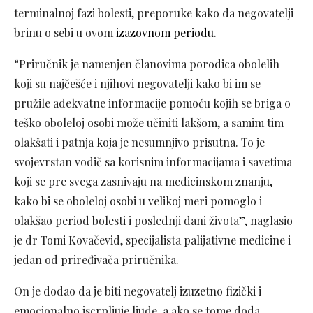
terminalnoj fazi bolesti, preporuke kako da negovatelji
brinu o sebi u ovom
izazovnom periodu
.
“Priručnik je namenjen članovima porodica obolelih
koji su najčešće i njihovi negovatelji kako bi im se
pružile adekvatne informacije pomoću kojih se briga o
teško oboleloj osobi može učiniti lakšom, a samim tim
olakšati i patnja koja je nesumnjivo prisutna. To je
svojevrstan vodič sa korisnim informacijama i savetima
koji se pre svega zasnivaju na medicinskom znanju,
kako bi se oboleloj osobi u velikoj meri pomoglo i
olakšao period bolesti i poslednji dani života”, naglasio
je dr Tomi Kovačevid, specijalista palijativne medicine i
jedan od priređivača priručnika.
On je dodao da je biti negovatelj izuzetno fizički i
emocionalno iscrpljuje ljude, a ako se tome doda