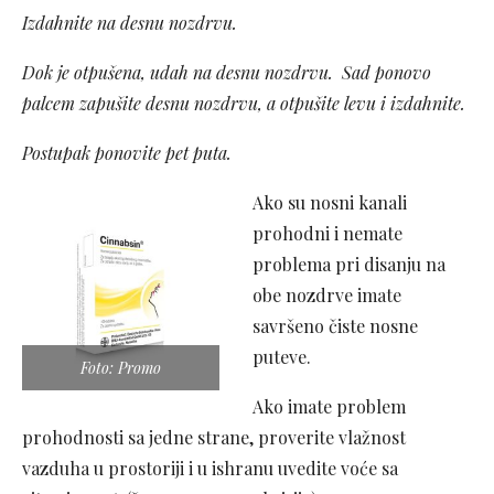
Izdahnite na desnu nozdrvu.
Dok je otpušena, udah na desnu nozdrvu. Sad ponovo
palcem zapušite desnu nozdrvu, a otpušite levu i izdahnite.
Postupak ponovite pet puta.
Ako su nosni kanali
prohodni i nemate
problema pri disanju na
obe nozdrve imate
savršeno čiste nosne
puteve.
Foto: Promo
Ako imate problem
prohodnosti sa jedne strane, proverite vlažnost
vazduha u prostoriji i u ishranu uvedite voće sa