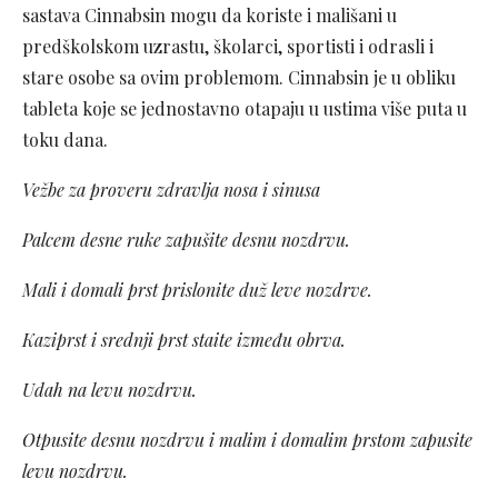
sastava Cinnabsin mogu da koriste i mališani u
predškolskom uzrastu, školarci, sportisti i odrasli i
stare osobe sa ovim problemom. Cinnabsin je u obliku
tableta koje se jednostavno otapaju u ustima više puta u
toku dana.
Vežbe za proveru zdravlja nosa i sinusa
Palcem desne ruke zapušite desnu nozdrvu.
Mali i domali prst prislonite duž leve nozdrve.
Kaziprst i srednji prst staite između obrva.
Udah na levu nozdrvu.
Otpusite desnu nozdrvu i malim i domalim prstom zapusite
levu nozdrvu.