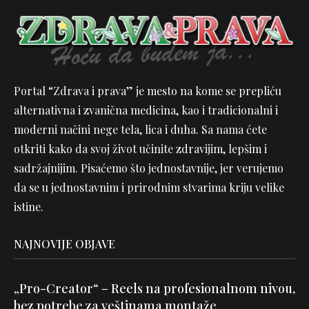
Portal “Zdrava i prava” je mesto na kome se prepliću
alternativna i zvanična medicina, kao i tradicionalni i
moderni načini nege tela, lica i duha. Sa nama ćete
otkriti kako da svoj život učinite zdravijim, lepšim i
sadržajnijim. Pisaćemo što jednostavnije, jer verujemo
da se u jednostavnim i prirodnim stvarima kriju velike
istine.
NAJNOVIJE OBJAVE
„Pro-Creator“ – Reels na profesionalnom nivou,
bez potrebe za veštinama montaže