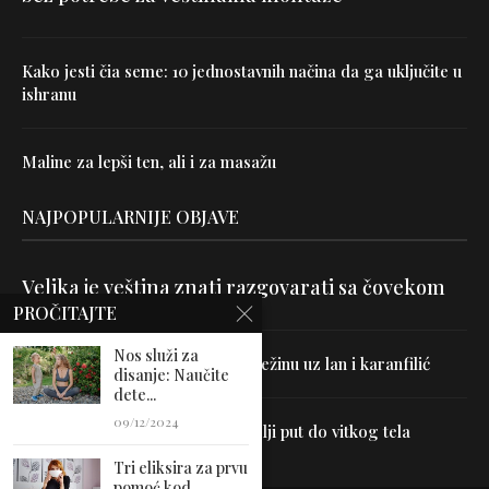
Kako jesti čia seme: 10 jednostavnih načina da ga uključite u
ishranu
Maline za lepši ten, ali i za masažu
NAJPOPULARNIJE OBJAVE
Velika je veština znati razgovarati sa čovekom
PROČITAJTE
Nos služi za
Uništite parazite i normalizujte težinu uz lan i karanfilić
disanje: Naučite
dete...
09/12/2024
Dr Hajder: Akupunktura je najbolji put do vitkog tela
Tri eliksira za prvu
pomoć kod...