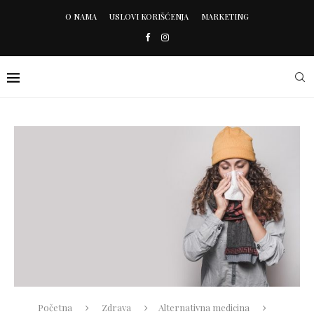
O NAMA
USLOVI KORIŠĆENJA
MARKETING
Početna
Zdrava
Alternativna medicina