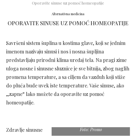
Oporavite sinuse uz pomoć homeopatije
Alternativna medicina
OPORAVITE SINUSE UZ POMOĆ HOMEOPATIJE
Savršeni sistem šuplina u kostima glave, koji se jednim
imenom nazivaju sinusi i nos i nosna šupljina
predstavljaju prirodni klima uređaj tela. Na pragi zime
uloga nosne i sinusne sluznice je sve bitnija, zbog naglih
promena temperature, a sa ciljem da vazduh koji stiže
do pluća bude uvek iste temperature. Vaše sinuse, ako
„zapne“ lako možete da oporavite uz pomoć
homeopatije.
Zdravlje sinusne
Foto: Promo