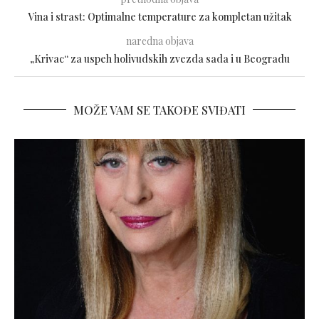
Vina i strast: Optimalne temperature za kompletan užitak
naredna objava
„Krivac“ za uspeh holivudskih zvezda sada i u Beogradu
MOŽE VAM SE TAKOĐE SVIĐATI