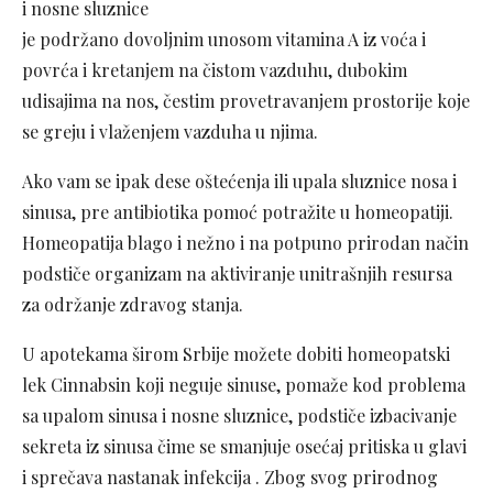
i nosne sluznice
je podržano dovoljnim unosom vitamina A iz voća i
povrća i kretanjem na čistom vazduhu, dubokim
udisajima na nos, čestim provetravanjem prostorije koje
se greju i vlaženjem vazduha u njima.
Ako vam se ipak dese oštećenja ili upala sluznice nosa i
sinusa, pre antibiotika pomoć potražite u homeopatiji.
Homeopatija blago i nežno i na potpuno prirodan način
podstiče organizam na aktiviranje unitrašnjih resursa
za održanje zdravog stanja.
U apotekama širom Srbije možete dobiti homeopatski
lek Cinnabsin koji neguje sinuse, pomaže kod problema
sa upalom sinusa i nosne sluznice, podstiče izbacivanje
sekreta iz sinusa čime se smanjuje osećaj pritiska u glavi
i sprečava nastanak infekcija . Zbog svog prirodnog