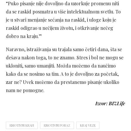
“Puko pisanje nije dovoljno da uzorkuje promenu niti
da se raskid posmatra u više intelektualnom svetlu. To
je u stvari menjanje sećanja na raskid, i uloge koju je
raskid odigrao u nečijem životu, i otkrivanje nečeg
dobro na kraju.”
Naravno, istraživanja su trajala samo četiri dana, šta se
dešava nakon toga, to ne znamo. Stres i bol ne mogu se
ukloniti, samo umanjiti. Možda možemo da naučimo
kako da se nosimo sa tim. A to je dovoljno za početak,
zar ne? Uvek možemo da prestanemo pisanje ukoliko
nam ne pomogne.
Izvor: BIZLife
EMOTIVNI KRAH
EMOTIVNI PORAZ
KRAJ VEZE