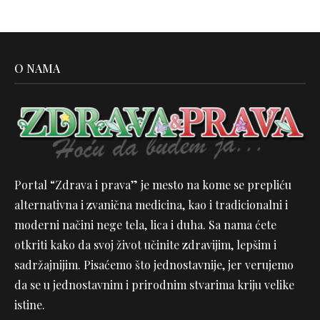
O NAMA
Portal “Zdrava i prava” je mesto na kome se prepliću
alternativna i zvanična medicina, kao i tradicionalni i
moderni načini nege tela, lica i duha. Sa nama ćete
otkriti kako da svoj život učinite zdravijim, lepšim i
sadržajnijim. Pisaćemo što jednostavnije, jer verujemo
da se u jednostavnim i prirodnim stvarima kriju velike
istine.