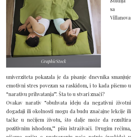
Studija
sa
Villanova
GraphicStock
univerziteta pokazala je da pisanje dnevnika smanjuje
emotivni stres povezan sa raskidom, i to kada pišemo u
“narativu prihvatanja”. Šta to u stvari znači?
Ovakav narativ “obuhvata ideju da negativni životni
događaji ili okolnosti mogu da budu značajne lekcije ili
tačke u nečijem životu, što dalje može da rezultira
pozitivnim ishodom,” pišu istraživači. Drugim rečima,
pišemo priču o pretvaranju naše patnje (raskida) u