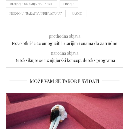
MENJANJE SEĆANJA NA RASKID
PISANJE
PIŠEMO U “NARATIVU PRIHVATANJA”
RASKID
prethodna objava
Novo otkriće će omogućiti i starijim ženama da zatrudne
naredna objava
Detoksikujte se uz njujorški koncept detoks programa
MOŽE VAM SE TAKOĐE SVIĐATI