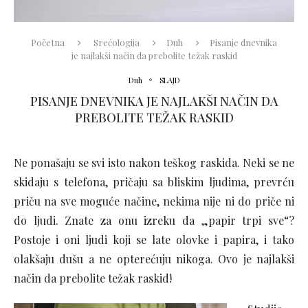
Početna
Srećologija
Duh
Pisanje dnevnika
je najlakši način da prebolite težak raskid
Duh
SLAJD
PISANJE DNEVNIKA JE NAJLAKŠI NAČIN DA
PREBOLITE TEŽAK RASKID
Ne ponašaju se svi isto nakon teškog raskida. Neki se ne
skidaju s telefona, pričaju sa bliskim ljudima, prevrću
priču na sve moguće načine, nekima nije ni do priče ni
do ljudi. Znate za onu izreku da „papir trpi sve“?
Postoje i oni ljudi koji se late olovke i papira, i tako
olakšaju dušu a ne opterećuju nikoga. Ovo je najlakši
način da prebolite težak raskid!