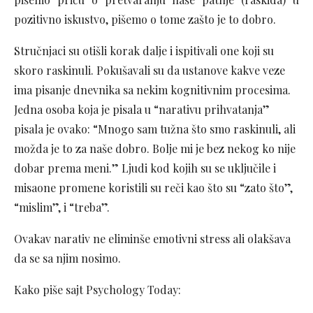
pozitivno iskustvo, pišemo o tome zašto je to dobro.
Stručnjaci su otišli korak dalje i ispitivali one koji su
skoro raskinuli. Pokušavali su da ustanove kakve veze
ima pisanje dnevnika sa nekim kognitivnim procesima.
Jedna osoba koja je pisala u “narativu prihvatanja”
pisala je ovako: “Mnogo sam tužna što smo raskinuli, ali
možda je to za naše dobro. Bolje mi je bez nekog ko nije
dobar prema meni.” Ljudi kod kojih su se uključile i
misaone promene koristili su reči kao što su “zato što”,
“mislim”, i “treba”.
Ovakav narativ ne eliminše emotivni stress ali olakšava
da se sa njim nosimo.
Kako piše sajt Psychology Today: