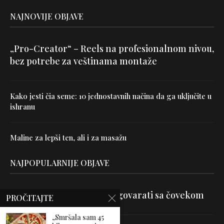
NAJNOVIJE OBJAVE
„Pro-Creator“ – Reels na profesionalnom nivou,
bez potrebe za veštinama montaže
Kako jesti čia seme: 10 jednostavnih načina da ga uključite u
ishranu
Maline za lepši ten, ali i za masažu
NAJPOPULARNIJE OBJAVE
Velika je veština znati razgovarati sa čovekom
PROČITAJTE
„Smršala sam 45