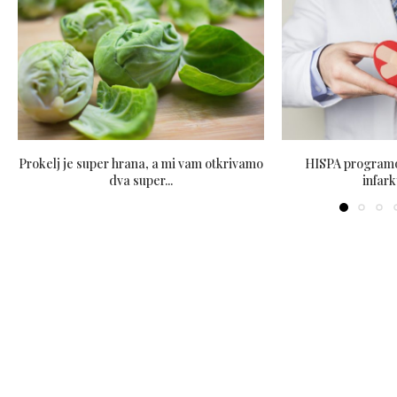
Prokelj je super hrana, a mi vam otkrivamo
HISPA programo
dva super...
infark