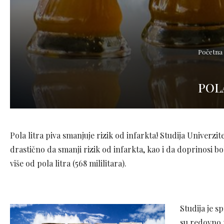
Početna
POL
Pola litra piva smanjuje rizik od infarkta! Studija Univerzi
drastično da smanji rizik od infarkta, kao i da doprinosi bo
više od pola litra (568 mililitara).
Studija je 
su redovno p