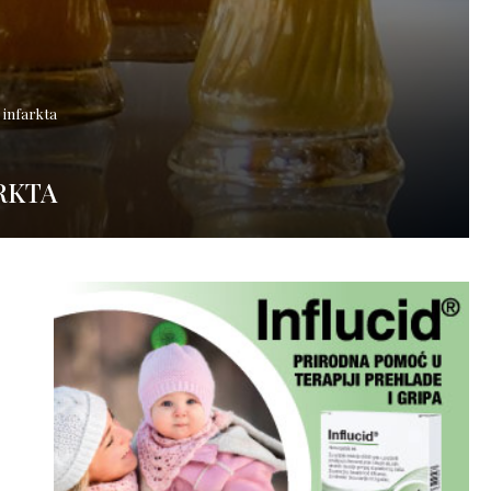
d infarkta
RKTA