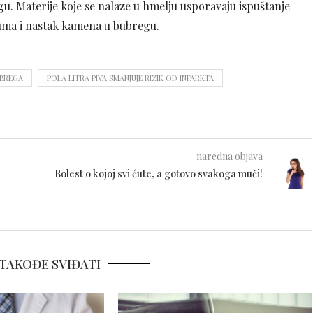
. Materije koje se nalaze u hmelju usporavaju ispuštanje
ijuma i nastak kamena u bubregu.
UBREGA
POLA LITRA PIVA SMANJUJE RIZIK OD INFARKTA
naredna objava
Bolest o kojoj svi ćute, a gotovo svakoga muči!
TAKOĐE SVIĐATI