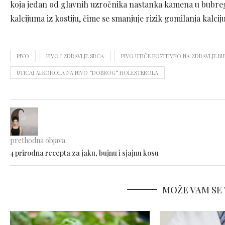
koja jedan od glavnih uzročnika nastanka kamena u bubregu
kalcijuma iz kostiju, čime se smanjuje rizik gomilanja kalc
PIVO
PIVO I ZDRAVLJE SRCA
PIVO UTIČE POZITIVNO NA ZDRAVLJE B
UTICAJ ALKOHOLA NA NIVO “DOBROG“ HOLESTEROLA
prethodna objava
4 prirodna recepta za jaku, bujnu i sjajnu kosu
MOŽE VAM SE 