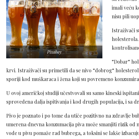
imali veću 
nisu pili uop
Istraživači 
holesterola
kontrolisan
Pixabay
“Dobar“ hole
krvi. Istraživači su primetili da se nivo “dobrog“ holesterol
sporiji kod muškaraca i žena koji su povremeno konzumiral
U ovoj američkoj studiji učestvovali su samo kineski ispitanic
sprovedena dalja ispitivanja i kod drugih populacija, i sa 
Pivo je poznato i po tome da utiče pozitivno na zdravlje bu
umerena dnevna konzumacija piva može smanjiti rizik od 
vode u pivu pomaže rad bubrega, a toksini se lakše izbacu