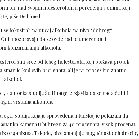
kontrolu nad svojim holesterolom u poređenju s onima koji
šte, piše Dejli mejl.
su se fokusirali na uticaj alkohola na nivo “dobrog“
. Oni upozoravaju da se ovde radi o umerenom i
om konzumiranju alkohola.
sterol štiti srce od lošeg holesterola, koji otežava protok
a smanjio kod svih pacijenata, ali je taj proces bio znatno
i alkohol.
i, a autorka studije Šu Huang je izjavila da se nada će biti
drugim vrstama alkohola.
brega. Studija koja je sprovedena u Finskoj je pokazala da
nastanka kamena u bubregu za 40 procenata. visok procenat
ju iz organizma. Takođe, pivo smanjuje mogućnost dehidracije,