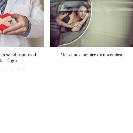
m se odbranite od
Mars unosi nemire do novembra
ta i šloga