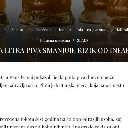
Zdrava
Klasična medicina
Pola litra piva smanjuje rizik o
Klasična medicina
SLAJD
A LITRA PIVA SMANJUJE RIZIK OD INFA
teta u Pensilvaniji pokazala je da pinta piva dnevno može
ljem zdravlju srca. Pinta je britanska mera, koja iznosi nešto
sprovedena tokom šest godina na 80.000 odraslih osoba, koji
ili umerene doze alkoholnih pića, i pokazalo se da su oni