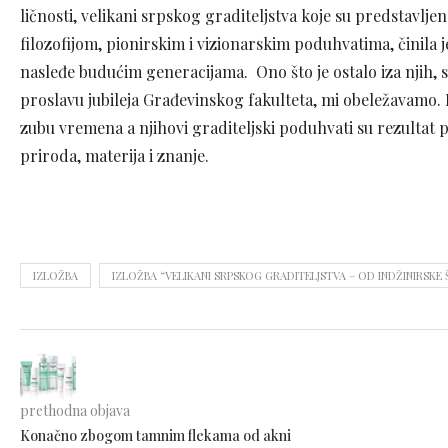
ličnosti, velikani srpskog graditeljstva koje su predstavlj
filozofijom, pionirskim i vizionarskim poduhvatima, činila j
nasleđe budućim generacijama. Ono što je ostalo iza njih, 
proslavu jubileja Građevinskog fakulteta, mi obeležavamo. D
zubu vremena a njihovi graditeljski poduhvati su rezultat p
priroda, materija i znanje.
IZLOŽBA
IZLOŽBA “VELIKANI SRPSKOG GRADITELJSTVA – OD INDŽINIRSKE
prethodna objava
Konačno zbogom tamnim flekama od akni