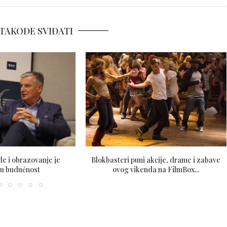
TAKOĐE SVIĐATI
e i obrazovanje je
Blokbasteri puni akcije, drame i zabave
 u budućnost
ovog vikenda na FilmBox...