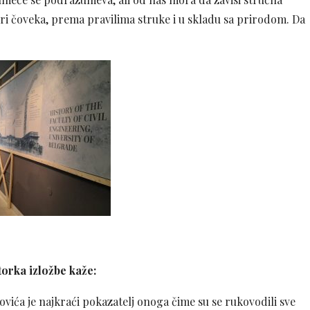
eri čoveka, prema pravilima struke i u skladu sa prirodom. Da
torka izložbe kaže:
vića je najkraći pokazatelj onoga čime su se rukovodili sve