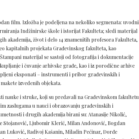
godan film. Izložba je podeljena na nekoliko segmenata: uvodni
miranja Indžinirske škole i istorijat Fakulteta; sledi materijal
gih akademija, život i delo 14 znamenitih profesora Fakulteta,
deo kapitalnih projekata Građevinskog fakulteta, kao
Štampani materijal se sastoji od fotografija i dokumentacije
ikupljanje i čuvanje arhivske građe, kao i iz porodične arhive
ljeni eksponati – instrumenti i pribor građevinskih i
i makete izvedenih objekata.
ti nauke i struke, koji su predavali na Građevinskom fakultetu
jim zaslugama u nauci i obrazovanju građevinskih i
metnosti i drugih akademija birani su: Atanasije Nikolić,
ije Stojanović, Ljubomir Klerić, Milan Andonović, Bogdan
Milan Luković, Radivoj Kašanin, Miladin Pećinar, Đorđe