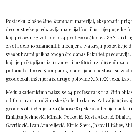
Postavku izložbe čine: štampani materijal, eksponati i pri
deo postavke predstavlja materijal koji ilustruje početke for
koji prikazuje život i delo 24 profesora članova SANU i dru
život i delo 10 znamenitih inženjera. Na kraju postavke je 
sveobuhvatni prikaz onoga što danas Fakultet predstavlja. 
koja je prikupljana iz ustanova i institucija zaduženih za pr
potomaka. Pored štampanog materijala u postavci su zastup
geodetskih inženjera iz druge polovine XIX i XX veka, kao 
Među akademicima nalazi se 24 profesora iz različitih oblas
od formiranja Indžinirske škole do danas. Zahvaljujući svo
geodetskih inženjera za članove Srpske akademije nauka i u
Emilijan Josimović, Mihailo Petković, Kosta Alković, Dimitr
Gavrilović, Ivan Arnovljević, Kirilo Savić, Jakov Hlitčijev, 