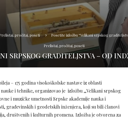
Prelistaj, pročitaj, poseti
Posetite izložbu “Velikani srpskog graditeljst
Prelistaj, pročitaj, poseti
ANI SRPSKOG GRADITELJSTVA – OD IND
leja – 175 godina visokoškolske nastave iz oblasti
 nauke i tehnike, organizovao je izložbu „Velikani srpskog
likovne i muzičke umetnosti Srpske akademije nauka i
sti, građevinskih i geodetskih inženjera, koji su bili članovi
ja, društvenih i kulturnih promena. Izložba je otvorena za