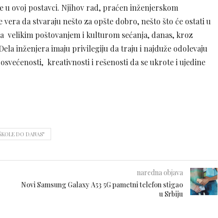
ene u ovoj postavci. Njihov rad, praćen inženjerskom
e vera da stvaraju nešto za opšte dobro, nešto što će ostati u
sa velikim poštovanjem i kulturom sećanja, danas, kroz
ela inženjera imaju privilegiju da traju i najduže odolevaju
osvećenosti, kreativnosti i rešenosti da se ukrote i ujedine
 ŠKOLE DO DANAS"
naredna objava
Novi Samsung Galaxy A53 5G pametni telefon stigao
u Srbiju