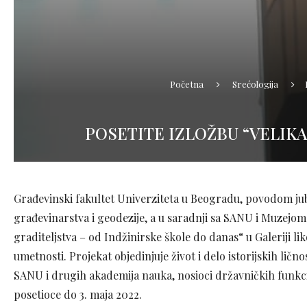
Početna
Srećologija
POSETITE IZLOŽBU “VELIK
Građevinski fakultet Univerziteta u Beogradu, povodom jubi
građevinarstva i geodezije, a u saradnji sa SANU i Muzejom
graditeljstva – od Indžinirske škole do danas“ u Galeriji 
umetnosti. Projekat objedinjuje život i delo istorijskih lično
SANU i drugih akademija nauka, nosioci državničkih funkci
posetioce do 3. maja 2022.