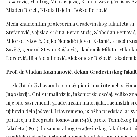
Lazarević, Miodrag Milosavljević, Branko Žeželj, Vojislav 
Mladen Boreli, Nikola Hajdin i Boško Petrović.
Među znamenitim profesorima Građevinskog fakulteta su: Mi
Stefanović, Vojislav Zađina, Petar Micić, Slobodan Petrović, 
Milorad Ivković, Gojko Nenadić i Jovan Katanić, a među zn
Savčić, general Stevan Bošković, akademik Milutin Milank
Đorđević, Ilija Stojadinović, Aleksandar Božović i akademi
Prof. dr Vladan Kuzmanović, dekan Građevinskog fakult
– Izložbu doživljavam kao omaž pionirima i utemeljivačima 
Jugoslavije. Oni su imali viziju, inženjerski osećaj, veliko
nije bilo savremenih građevinskih materijala, računskih sr
njihovih dela još veći. Istovremeno, izložba predstavlja i 
pri Liceju u Beogradu (osnovana 1846), preko Tehničkog fa
fakuleta (1897.) do samostalnog Građevinskog fakulteta Uni
graditelja još veća. Vrhunsko projektantsko i graditeljsko