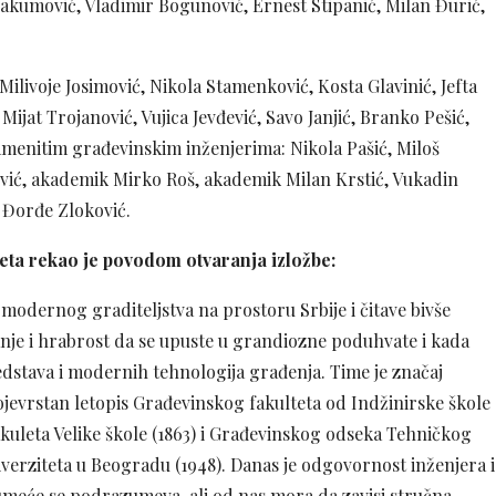
Avakumović, Vladimir Bogunović, Ernest Stipanić, Milan Đurić,
livoje Josimović, Nikola Stamenković, Kosta Glavinić, Jefta
Mijat Trojanović, Vujica Jevđević, Savo Janjić, Branko Pešić,
amenitim građevinskim inženjerima: Nikola Pašić, Miloš
ović, akademik Mirko Roš, akademik Milan Krstić, Vukadin
k Đorđe Zloković.
eta rekao je povodom otvaranja izložbe:
modernog graditeljstva na prostoru Srbije i čitave bivše
 znanje i hrabrost da se upuste u grandiozne poduhvate i kada
edstava i modernih tehnologija građenja. Time je značaj
svojevrstan letopis Građevinskog fakulteta od Indžinirske škole
kuleta Velike škole (1863) i Građevinskog odseka Tehničkog
verziteta u Beogradu (1948). Danas je odgovornost inženjera i
 umeće se podrazumeva, ali od nas mora da zavisi stručna