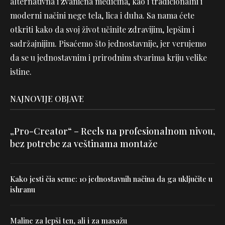
alternativna i zvanična medicina, kao i tradicionalni i
moderni načini nege tela, lica i duha. Sa nama ćete
otkriti kako da svoj život učinite zdravijim, lepšim i
sadržajnijim. Pisaćemo što jednostavnije, jer verujemo
da se u jednostavnim i prirodnim stvarima kriju velike
istine.
NAJNOVIJE OBJAVE
„Pro-Creator“ – Reels na profesionalnom nivou,
bez potrebe za veštinama montaže
Kako jesti čia seme: 10 jednostavnih načina da ga uključite u
ishranu
Maline za lepši ten, ali i za masažu