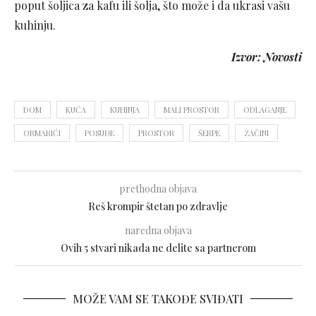
poput šoljica za kafu ili šolja, što može i da ukrasi vašu
kuhinju.
Izvor: Novosti
DOM
KUĆA
KUHINJA
MALI PROSTOR
ODLAGANJE
ORMARIĆI
POSUĐE
PROSTOR
ŠERPE
ZAČINI
prethodna objava
Reš krompir štetan po zdravlje
naredna objava
Ovih 5 stvari nikada ne delite sa partnerom
MOŽE VAM SE TAKOĐE SVIĐATI