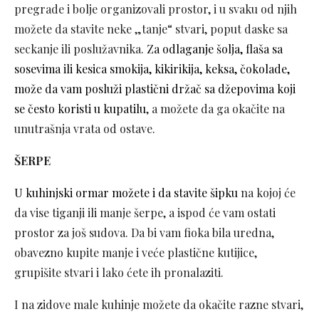
pregrade i bolje organizovali prostor, i u svaku od njih
možete da stavite neke „tanje“ stvari, poput daske sa
seckanje ili poslužavnika.
Za odlaganje šolja, flaša sa
sosevima ili kesica smokija, kikirikija, keksa, čokolade,
može da vam posluži plastični držač sa džepovima koji
se često koristi u kupatilu
, a možete da ga okačite na
unutrašnja vrata od ostave.
ŠERPE
U kuhinjski ormar možete i da stavite šipku
na kojoj će
da vise tiganji ili manje šerpe, a ispod će vam ostati
prostor za još sudova. Da bi vam fioka bila uredna,
obavezno kupite manje i veće plastične kutijice,
grupišite stvari i lako ćete ih pronalaziti.
I na zidove male kuhinje možete da okačite razne stvari,