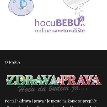
O NAMA
Portal “Zdrava i prava” je mesto na kome se prepliću