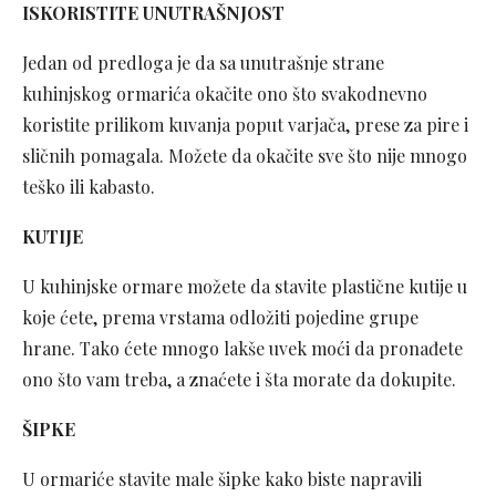
ISKORISTITE UNUTRAŠNJOST
Jedan od predloga je da sa unutrašnje strane
kuhinjskog ormarića okačite ono što svakodnevno
koristite prilikom kuvanja poput varjača, prese za pire i
sličnih pomagala. Možete da okačite sve što nije mnogo
teško ili kabasto.
KUTIJE
U kuhinjske ormare možete da stavite plastične kutije u
koje ćete, prema vrstama odložiti pojedine grupe
hrane. Tako ćete mnogo lakše uvek moći da pronađete
ono što vam treba, a znaćete i šta morate da dokupite.
ŠIPKE
U ormariće stavite male šipke kako biste napravili