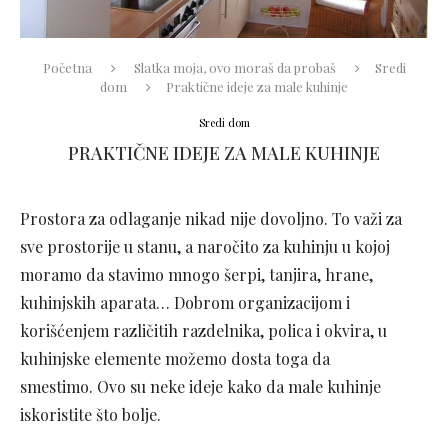
Početna
Slatka moja, ovo moraš da probaš
Sredi
dom
Praktične ideje za male kuhinje
Sredi dom
PRAKTIČNE IDEJE ZA MALE KUHINJE
Prostora za odlaganje nikad nije dovoljno. To važi za
sve prostorije u stanu, a naročito za kuhinju u kojoj
moramo da stavimo mnogo šerpi, tanjira, hrane,
kuhinjskih aparata… Dobrom organizacijom i
korišćenjem različitih razdelnika, polica i okvira, u
kuhinjske elemente možemo dosta toga da
smestimo. Ovo su neke ideje kako da male kuhinje
iskoristite što bolje.