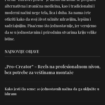
alternativna i zvanična medicina, kao i tradicionalni i
moderni načini nege tela, lica i duha. Sa nama ćete
otkriti kako da svoj život učinite zdravijim, lepšim i
sadržajnijim. Pisaćemo što jednostavnije, jer verujemo
da se u jednostavnim i prirodnim stvarima kriju velike
istine.
NAJNOVIJE OBJAVE
„Pro-Creator“ – Reels na profesionalnom nivou,
bez potrebe za veštinama montaže
Kako jesti čia seme: 10 jednostavnih načina da ga uključite u
ishranu