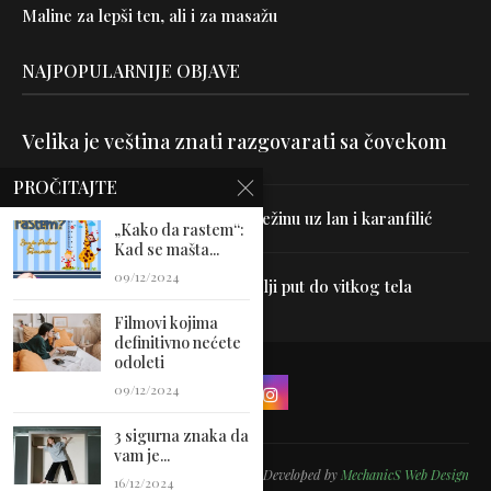
Maline za lepši ten, ali i za masažu
NAJPOPULARNIJE OBJAVE
Velika je veština znati razgovarati sa čovekom
PROČITAJTE
Uništite parazite i normalizujte težinu uz lan i karanfilić
„Kako da rastem“:
Kad se mašta...
09/12/2024
Dr Hajder: Akupunktura je najbolji put do vitkog tela
Filmovi kojima
definitivno nećete
odoleti
09/12/2024
3 sigurna znaka da
vam je...
@2024 - All Right Reserved. Designed and Developed by
MechanicS Web Design
16/12/2024