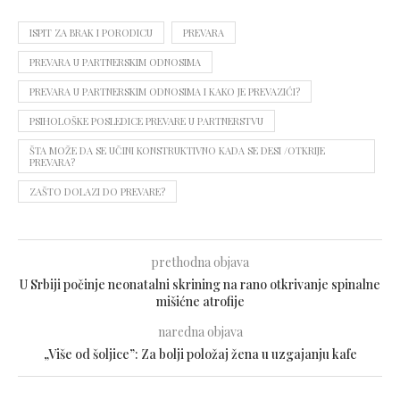
ISPIT ZA BRAK I PORODICU
PREVARA
PREVARA U PARTNERSKIM ODNOSIMA
PREVARA U PARTNERSKIM ODNOSIMA I KAKO JE PREVAZIĆI?
PSIHOLOŠKE POSLEDICE PREVARE U PARTNERSTVU
ŠTA MOŽE DA SE UČINI KONSTRUKTIVNO KADA SE DESI /OTKRIJE
PREVARA?
ZAŠTO DOLAZI DO PREVARE?
prethodna objava
U Srbiji počinje neonatalni skrining na rano otkrivanje spinalne
mišićne atrofije
naredna objava
„Više od šoljice”: Za bolji položaj žena u uzgajanju kafe