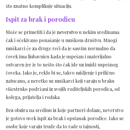
što znatno komplikuje situaciju.
Ispit za brak i porodicu
Može se primetiti i da je
neverstvo
u nekim sredinama
čak i očekivano ponašanje u muškom društvu. Mnogi
muškarci će za druge reći da je sasvim normalno da
čovek ima ljubavnicu kada je uspešan i materijalno
ostvaren jer je to nešto što čak ide uz imidž uspešnog
čoveka. Iako je, reklo bi se, takvo mišljenje i prilično
zatucano, a neretko su muškarci koji varaju u braku
višestruko podržani iz svojih roditeljskih porodica, od
kolega, prijatelja i rođaka.
Bez obzira na sredinu iz koje partneri dolaze, neverstvo
je gotovo uvek ispit za brak i opstanak porodice. Iako se
osobe koje varaju trude da to rade u tajnosti,