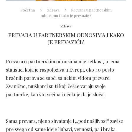
Početna
Zdrava
Prevara u partnerskim
odnosima i kako je prevazići?
Zdrava
PREVARA U PARTNERSKIM ODNOSIMA I KAKO
JE PREVAZIĆI?
Prevara u partnerskim odnosima nije retkost, prema
statistici koja je raspoloživa u Evropi, oko 40 posto
bračnih parova se suoči sa nekim vidom prevare.
Zvanično, muškarci su ti koji češće varaju svoje
partnerke, kao što većina i očekuje da je slučaj.
Sama prevara, njeno shvatanje i „podnošljivost“ zavise
pre svega od same ideje ljubavi, vernosti, pa i braka.