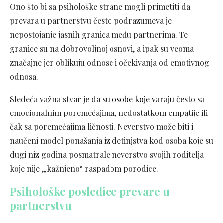
Ono što bi sa psihološke strane mogli primetiti da
prevara u partnerstvu često podrazumeva je
nepostojanje jasnih granica među partnerima. Te
granice su na dobrovoljnoj osnovi, a ipak su veoma
značajne jer oblikuju odnose i očekivanja od emotivnog
odnosa.
Sledeća važna stvar je da su
osobe koje varaju
često sa
emocionalnim poremećajima, nedostatkom empatije ili
čak sa poremećajima ličnosti. Neverstvo može biti i
naučeni model ponašanja iz detinjstva kod osoba koje su
dugi niz godina posmatrale neverstvo svojih roditelja
koje nije „kažnjeno“ raspadom porodice.
Psihološke posledice prevare u
partnerstvu