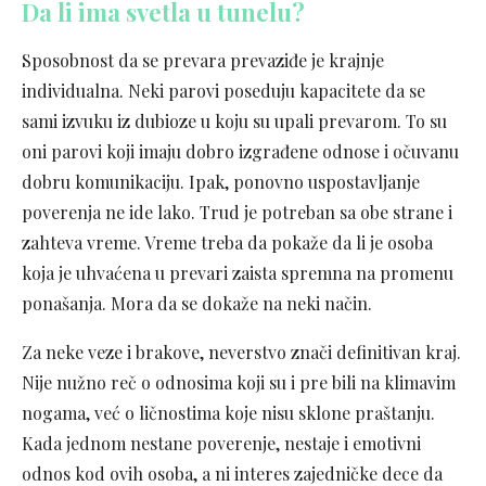
Da li ima svetla u tunelu?
Sposobnost da se prevara prevaziđe je krajnje
individualna. Neki parovi poseduju kapacitete da se
sami izvuku iz dubioze u koju su upali prevarom. To su
oni parovi koji imaju dobro izgrađene odnose i očuvanu
dobru komunikaciju. Ipak, ponovno uspostavljanje
poverenja ne ide lako. Trud je potreban sa obe strane i
zahteva vreme. Vreme treba da pokaže da li je osoba
koja je uhvaćena u prevari zaista spremna na promenu
ponašanja. Mora da se dokaže na neki način.
Za neke veze i brakove, neverstvo znači definitivan kraj.
Nije nužno reč o odnosima koji su i pre bili na klimavim
nogama, već o ličnostima koje nisu sklone praštanju.
Kada jednom nestane poverenje, nestaje i emotivni
odnos kod ovih osoba, a ni interes zajedničke dece da