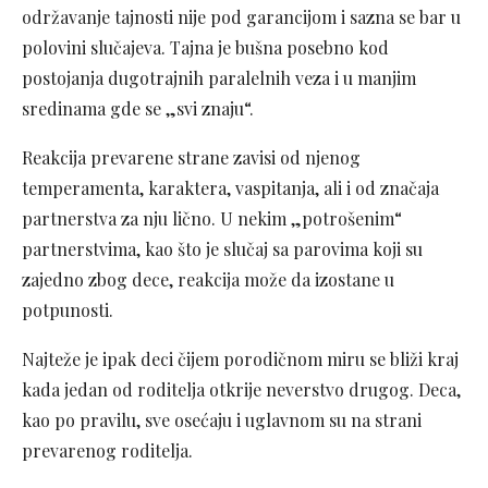
održavanje tajnosti nije pod garancijom i sazna se bar u
polovini slučajeva. Tajna je bušna posebno kod
postojanja dugotrajnih paralelnih veza i u manjim
sredinama gde se „svi znaju“.
Reakcija prevarene strane zavisi od njenog
temperamenta, karaktera, vaspitanja, ali i od značaja
partnerstva za nju lično. U nekim „potrošenim“
partnerstvima, kao što je slučaj sa parovima koji su
zajedno zbog dece, reakcija može da izostane u
potpunosti.
Najteže je ipak deci čijem porodičnom miru se bliži kraj
kada jedan od roditelja otkrije neverstvo drugog. Deca,
kao po pravilu, sve osećaju i uglavnom su na strani
prevarenog roditelja.