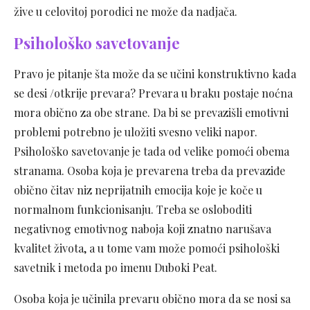
žive u celovitoj porodici ne može da nadjača.
Psihološko savetovanje
Pravo je pitanje šta može da se učini konstruktivno kada
se desi /otkrije prevara? Prevara u braku postaje noćna
mora obično za obe strane. Da bi se prevazišli emotivni
problemi potrebno je uložiti svesno veliki napor.
Psihološko savetovanje je tada od velike pomoći obema
stranama. Osoba koja je prevarena treba da prevaziđe
obično čitav niz neprijatnih emocija koje je koče u
normalnom funkcionisanju. Treba se osloboditi
negativnog emotivnog naboja koji znatno narušava
kvalitet života, a u tome vam može pomoći psihološki
savetnik i metoda po imenu Duboki Peat.
Osoba koja je učinila prevaru obično mora da se nosi sa