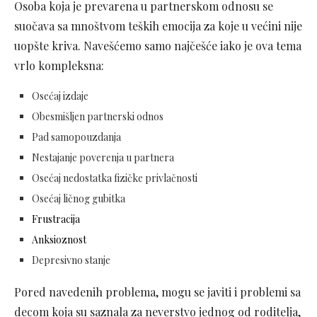
Osoba koja je prevarena u partnerskom odnosu se
suočava sa mnoštvom teških emocija za koje u većini nije
uopšte kriva. Navešćemo samo najčešće iako je ova tema
vrlo kompleksna:
Osećaj izdaje
Obesmišljen partnerski odnos
Pad samopouzdanja
Nestajanje poverenja u partnera
Osećaj nedostatka fizičke privlačnosti
Osećaj ličnog gubitka
Frustracija
Anksioznost
Depresivno stanje
Pored navedenih problema, mogu se javiti i problemi sa
decom koja su saznala za neverstvo jednog od roditelja,