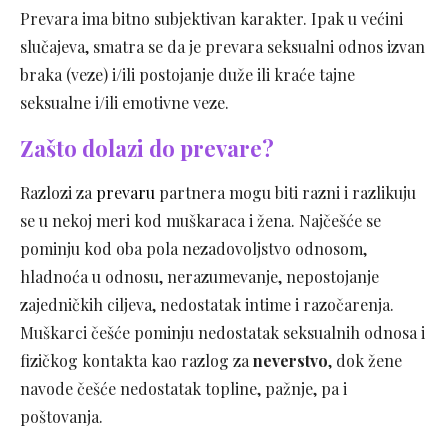
Prevara ima bitno subjektivan karakter. Ipak u većini
slučajeva, smatra se da je prevara seksualni odnos izvan
braka (veze) i/ili postojanje duže ili kraće tajne
seksualne i/ili emotivne veze.
Zašto dolazi do prevare?
Razlozi za
prevaru
partnera mogu biti razni i razlikuju
se u nekoj meri kod muškaraca i žena. Najčešće se
pominju kod oba pola nezadovoljstvo odnosom,
hladnoća u odnosu, nerazumevanje, nepostojanje
zajedničkih ciljeva, nedostatak intime i razočarenja.
Muškarci češće pominju nedostatak seksualnih odnosa i
fizičkog kontakta kao razlog za
neverstvo
, dok žene
navode češće nedostatak topline, pažnje, pa i
poštovanja.