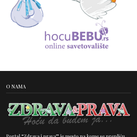
O NAMA
Portal “Zdrava i prava” je mesto na kome se prepliću