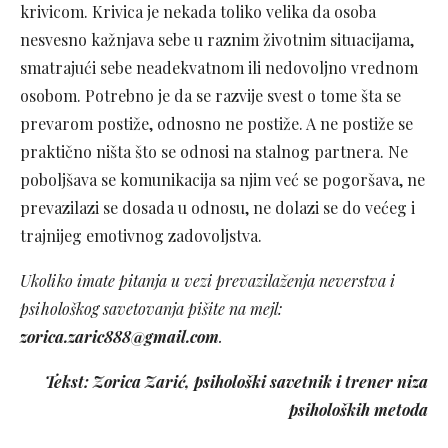
krivicom. Krivica je nekada toliko velika da osoba
nesvesno kažnjava sebe u raznim životnim situacijama,
smatrajući sebe neadekvatnom ili nedovoljno vrednom
osobom. Potrebno je da se razvije svest o tome šta se
prevarom postiže, odnosno ne postiže. A ne postiže se
praktično ništa što se odnosi na stalnog partnera. Ne
poboljšava se komunikacija sa njim već se pogoršava, ne
prevazilazi se dosada u odnosu, ne dolazi se do većeg i
trajnijeg emotivnog zadovoljstva.
Ukoliko imate pitanja u vezi prevazilaženja neverstva i
psihološkog savetovanja pišite na mejl:
zorica.zaric888@gmail.com
.
Tekst: Zorica Zarić, psihološki savetnik i trener niza
psiholoških metoda