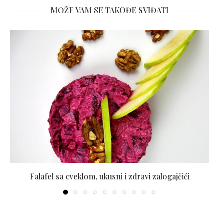
MOŽE VAM SE TAKOĐE SVIĐATI
Falafel sa cveklom, ukusni i zdravi zalogajčići