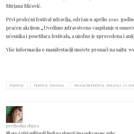
Mirjana Mićović
.
Prvi prolećni festival zdravlja, održan u aprilu 2010. godine
praćen akcijom „Uvedimo zdravstveno vaspitanje u osnovne š
učesnika i posetilaca festivala, a ujedno je sprovedena i a
Više informacija o manifestaciji možete pronaći na sajtu: 
FESTIVAL
FESTIVAL ZDRAVLJA
PROLEĆNI FESTIVAL ZDRAVLJA: ZA 
prethodna objava
Skoro četiri milijardi ljudi na planeti ima pokvarene zube