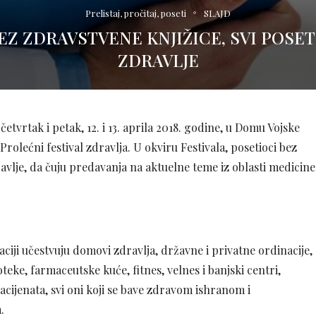
Prelistaj, pročitaj, poseti
SLAJD
EZ ZDRAVSTVENE KNJIŽICE, SVI POSE
ZDRAVLJE
tvrtak i petak, 12. i 13. aprila 2018. godine, u Domu Vojske
Prolećni festival zdravlja. U okviru Festivala, posetioci bez
avlje, da čuju predavanja na aktuelne teme iz oblasti medicine
ciji učestvuju domovi zdravlja, državne i privatne ordinacije,
oteke, farmaceutske kuće, fitnes, velnes i banjski centri,
cijenata, svi oni koji se bave zdravom ishranom i
.