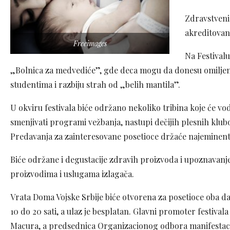
Zdravstveni
akreditovan
Freeimages
Na Festivalu
„Bolnica za medvediće”, gde deca mogu da donesu omiljen
studentima i razbiju strah od „belih mantila”.
U okviru festivala biće održano nekoliko tribina koje će vodi
smenjivati programi vežbanja, nastupi dečijih plesnih klub
Predavanja za zainteresovane posetioce držaće najeminentni
Biće održane i degustacije zdravih proizvoda i upoznavanje
proizvodima i uslugama izlagača.
Vrata Doma Vojske Srbije biće otvorena za posetioce oba da
10 do 20 sati, a ulaz je besplatan. Glavni promoter festivala
Macura, a p
redsednica Organizacionog odbora manifestaci