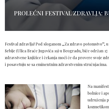
PROLEĆNI FESTIVAL ZDRAVLJA: B
Festival zdravlja! Pod sloganom „Za zdravo potomstvo”, u če
Srbije (Ulica Braće Jugovića 19) u Beogradu, biće održan 17. 
zdravstvene knjižice i čekanja moći će da provere svoje zdr
i posavetuju se sa eminentnim zdravstvenim stručnjacima.
Na manifesta
bolnice i ap
udruženja pa
kozmetikom