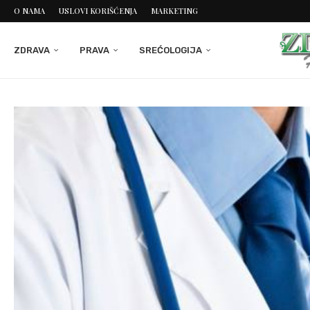
O NAMA
USLOVI KORIŠĆENJA
MARKETING
ZDRAVA
PRAVA
SREĆOLOGIJA