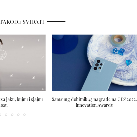
TAKOĐE SVIĐATI
za jaku, bujnu i sjajnu
Samsung dobitnik 43 nagrade na CES 2022.
kosu
Innovation Awards