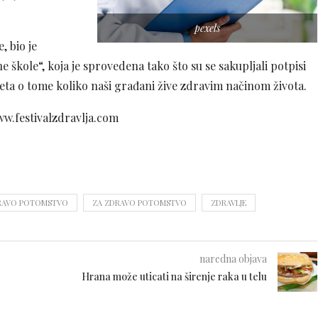
pexels
, bio je
kole“, koja je sprovedena tako što su se sakupljali potpisi
nketa o tome koliko naši građani žive zdravim načinom života.
www.festivalzdravlja.com
ZDRAVO POTOMSTVO
ZA ZDRAVO POTOMSTVO
ZDRAVLJE
naredna objava
Hrana može uticati na širenje raka u telu