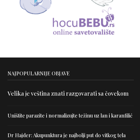
NAJPOPULARNIJE OBJAVE
Velika je veština znati razgovarati sa čovekom
Uništite parazite i normalizujte težinu uz lan i karanfilić
Dr Hajder: Akupunktura je najbolji put do vitkog tela