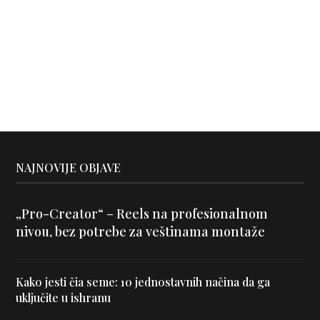
NAJNOVIJE OBJAVE
„Pro-Creator“ – Reels na profesionalnom
nivou, bez potrebe za veštinama montaže
Kako jesti čia seme: 10 jednostavnih načina da ga
uključite u ishranu