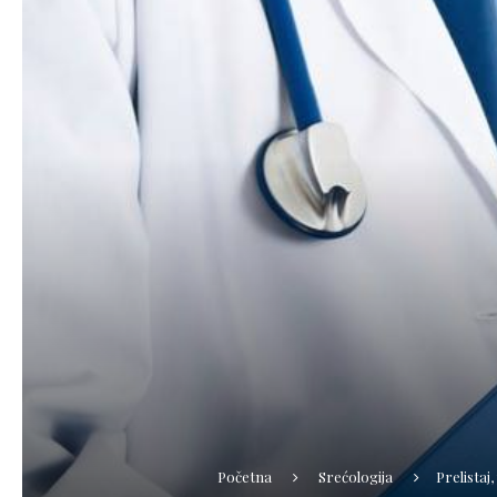
Početna
Srećologija
Prelistaj,