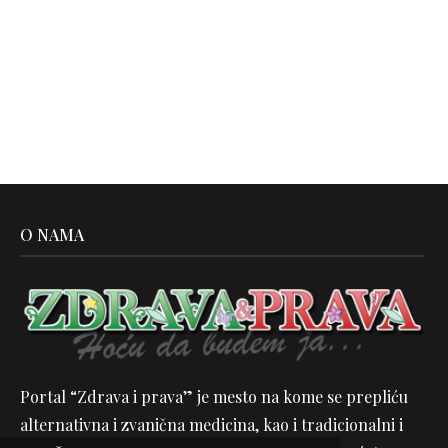
O NAMA
Portal “Zdrava i prava” je mesto na kome se prepliću
alternativna i zvanična medicina, kao i tradicionalni i