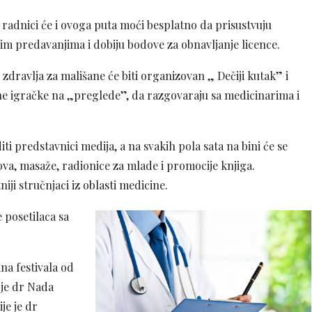
 radnici će i ovoga puta moći besplatno da prisustvuju
im predavanjima i dobiju bodove za obnavljanje licence.
 zdravlja za mališane će biti organizovan „ Dečiji kutak” i
e igračke na „preglede”, da razgovaraju sa medicinarima i
ti predstavnici medija, a na svakih pola sata na bini će se
ova, masaže, radionice za mlade i promocije knjiga.
ji stručnjaci iz oblasti medicine.
 posetilaca sa
na festivala od
 je dr Nada
je je dr