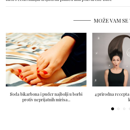
MOŽE VAM SE 
Soda bikarbona i puder najbolji u borbi
4 prirodna recepta 
protiv neprijatnih mirisa...