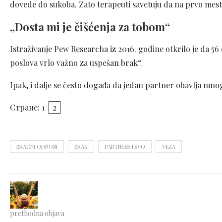
dovede do sukoba. Zato terapeuti savetuju da na prvo mesto
„Dosta mi je čišćenja za tobom“
Istraživanje Pew Researcha iz 2016. godine otkrilo je da 56
poslova vrlo važno za uspešan brak“.
Ipak, i dalje se često događa da jedan partner obavlja mno
Стране:
1
2
BRAČNI ODNOSI
BRAK
PARTNESRTSVO
VEZA
prethodna objava