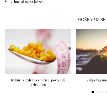
Veliki horoskop za jul 2019.
MOŽE VAM SE 
Kukuruz: zdrava žitarica, povrće ili
Sanja Ciganov
grickalica