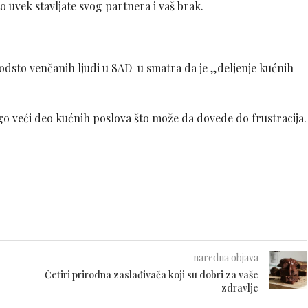
 uvek stavljate svog partnera i vaš brak.
 odsto venčanih ljudi u SAD-u smatra da je „deljenje kućnih
go veći deo kućnih poslova što može da dovede do frustracija.
naredna objava
Četiri prirodna zaslađivača koji su dobri za vaše
zdravlje