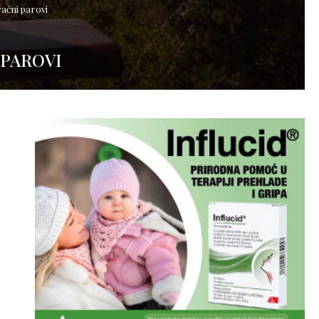
račni parovi
 PAROVI