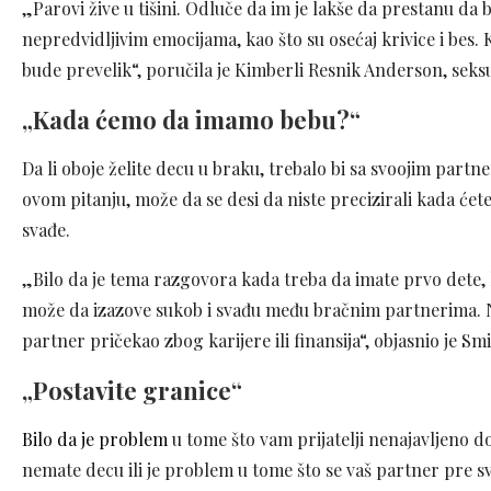
„Parovi žive u tišini. Odluče da im je lakše da prestanu da
nepredvidljivim emocijama, kao što su osećaj krivice i bes.
bude prevelik“, poručila je Kimberli Resnik Anderson, seks
„Kada ćemo da imamo bebu?“
Da li oboje želite decu u braku, trebalo bi sa svoojim partn
ovom pitanju, može da se desi da niste precizirali kada ćete
svađe.
„Bilo da je tema razgovora kada treba da imate prvo dete, kol
može da izazove sukob i svađu među bračnim partnerima. N
partner pričekao zbog karijere ili finansija“, objasnio je Smi
„Postavite granice“
Bilo da je problem
u tome što vam prijatelji nenajavljeno do
nemate decu ili je problem u tome što se vaš partner pre s