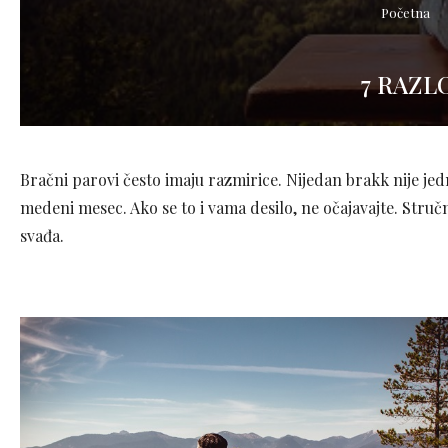
Početna
7 RAZL
Bračni parovi često imaju razmirice. Nijedan brakk nije jed
medeni mesec. Ako se to i vama desilo, ne očajavajte. Stru
svađa.