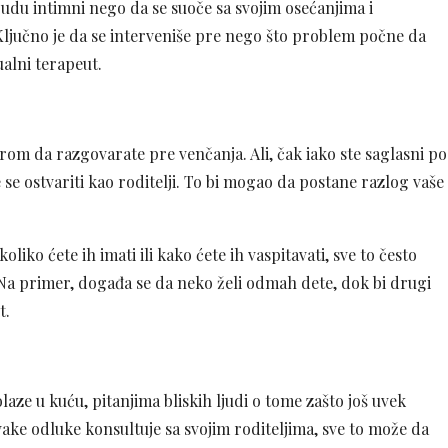
 budu intimni nego da se suoče sa svojim osećanjima i
 Ključno je da se interveniše pre nego što problem počne da
ualni terapeut.
erom da razgovarate pre venčanja. Ali, čak iako ste saglasni po
 se ostvariti kao roditelji. To bi mogao da postane razlog vaše
iko ćete ih imati ili kako ćete ih vaspitavati, sve to često
a primer, događa se da neko želi odmah dete, dok bi drugi
t.
laze u kuću, pitanjima bliskih ljudi o tome zašto još uvek
vake odluke konsultuje sa svojim roditeljima, sve to može da