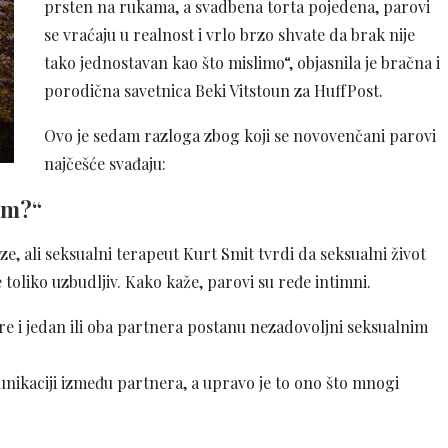
prsten na rukama, a svadbena torta pojedena, parovi
se vraćaju u realnost i vrlo brzo shvate da brak nije
tako jednostavan kao što mislimo“, objasnila je bračna i
porodična savetnica Beki Vitstoun za HuffPost.
Ovo je sedam razloga zbog koji se novovenčani parovi
najčešće svađaju:
om?“
, ali seksualni terapeut Kurt Smit tvrdi da seksualni život
 toliko uzbudljiv. Kako kaže, parovi su ređe intimni.
e i jedan ili oba partnera postanu nezadovoljni seksualnim
unikaciji između partnera, a upravo je to ono što mnogi