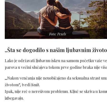
Foto: Pexels
„Šta se dogodilo s našim ljubavnim život
Lako je održavati ljubavnu iskru na samom početku vaše veze
parova u većini slučajeva tokom prve godine braka nije više
„Nakon venčanja nije neuobičajeno da seksualna strast umr
životom“, tvrdi Smit.
Ipak, nije reč o nerešivom problemu. Ključ se skriva u kom
izbegavaju.