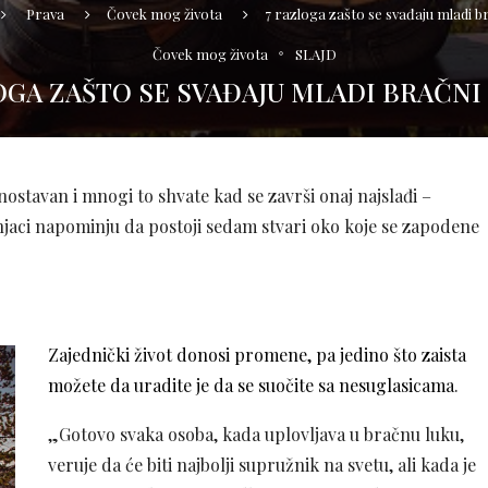
Prava
Čovek mog života
7 razloga zašto se svađaju mladi b
Čovek mog života
SLAJD
OGA ZAŠTO SE SVAĐAJU MLADI BRAČNI
nostavan i mnogi to shvate kad se završi onaj najslađi –
čnjaci napominju da postoji sedam stvari oko koje se zapodene
Zajednički život donosi promene, pa jedino što zaista
možete da uradite je da se suočite sa nesuglasicama
.
„Gotovo svaka osoba, kada uplovljava u bračnu luku,
veruje da će biti najbolji supružnik na svetu, ali kada je