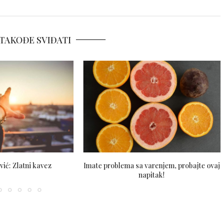
TAKOĐE SVIĐATI
ić: Zlatni kavez
Imate problema sa varenjem, probajte ovaj
napitak!