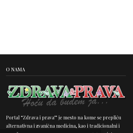
O NAMA
Portal “Zdrava i prava” je mesto na kome se prepliću
alternativna i zvanična medicina, kao i tradicionalni i