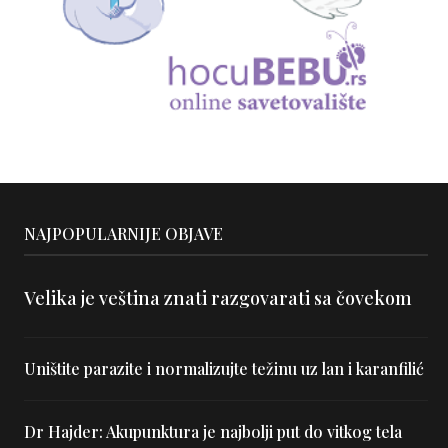
NAJPOPULARNIJE OBJAVE
Velika je veština znati razgovarati sa čovekom
Uništite parazite i normalizujte težinu uz lan i karanfilić
Dr Hajder: Akupunktura je najbolji put do vitkog tela