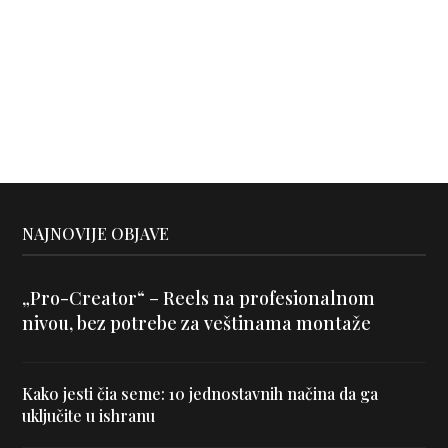
NAJNOVIJE OBJAVE
„Pro-Creator“ – Reels na profesionalnom
nivou, bez potrebe za veštinama montaže
Kako jesti čia seme: 10 jednostavnih načina da ga
uključite u ishranu