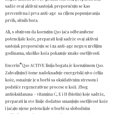
sadže ovaj aktivni sastojak preporučuju se kao
preventivna i prva anti-age sa ciljem popunjavanja
prvih, sitnih bora.
Ali, s obzirom da koenzim Q10 jača odbrambene
potencijale kože, preparati koji sadrže ovaj aktivni
sastojak preporučuju se i za anti-age negu u zrelijim
godinama, ukoliko koža pokazuje znake osetljivosti.
®
Eucerin
Q10 ACTIVE linija bogata je koenzimom Q10.
Zahvaljujući tome nadoknađuje energetski nivo ćelija
kože, osnažuje je u borbi sa oksidativnim stresom i
podstiče regenerativne procese u koži. Zbog
antioksidanasa – vitamina C, E i H (biotin) koje sadrže,
preparati iz ove linije dodatno smanjuju osetljivost kože
i jačaju njene potencijale u borbi sa slobodnim