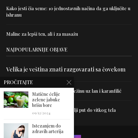
Kako jesti čia seme: 10 jednostavnih načina da ga uključite u
ishranu
Maline za lepši ten, ali i za masažu
NAJPOPULARNIJE OBJAVE
Velika je veština znati razgovarati sa čovekom
PROČITAJTE
Uništite parazite i normalizujte težinu uz lan i karanfilić
Matične ćelije
zelene jabuke
brišu bore
Dr Hajder: Akupunktura je najbolji put do vitkog tela
09/12/2024
Istezanjem do
zdravih arterija