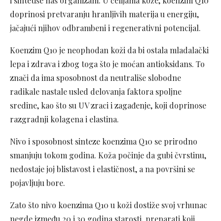
i sintetiše naš organizam. U ćelijama kože, koenzim Q10
doprinosi pretvaranju hranljivih materija u energiju,
jačajući njihov odbrambeni i regenerativni potencijal.
Koenzim Q10 je neophodan koži da bi ostala mladalački
lepa i zdrava i zbog toga što je moćan antioksidans. To
znači da ima sposobnost da neutrališe slobodne
radikale nastale usled delovanja faktora spoljne
sredine, kao što su UV zraci i zagađenje, koji doprinose
razgradnji kolagena i elastina.
Nivo i sposobnost sinteze koenzima Q10 se prirodno
smanjuju tokom godina. Koža počinje da gubi čvrstinu,
nedostaje joj blistavost i elastičnost, a na površini se
pojavljuju bore.
Zato što nivo koenzima Q10 u koži dostiže svoj vrhunac
negde između 20 i 30 godina starosti, preparati koji