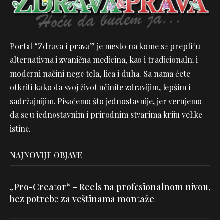
Portal “Zdrava i prava” je mesto na kome se prepliću
alternativna i zvanična medicina, kao i tradicionalni i
moderni načini nege tela, lica i duha. Sa nama ćete
otkriti kako da svoj život učinite zdravijim, lepšim i
sadržajnijim. Pisaćemo što jednostavnije, jer verujemo
da se u jednostavnim i prirodnim stvarima kriju velike
istine.
NAJNOVIJE OBJAVE
„Pro-Creator“ – Reels na profesionalnom nivou,
bez potrebe za veštinama montaže