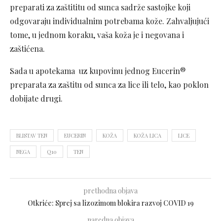
preparati za zaštititu od sunca sadrže sastojke koji
odgovaraju individualnim potrebama kože. Zahvaljujući
tome, u jednom koraku, vaša koža je i negovana i
zaštićena.
Sada u apotekama uz kupovinu jednog Eucerin®
preparata za zaštitu od sunca za lice ili telo, kao poklon
dobijate drugi.
BLISTAV TEN
EUCERIN
KOŽA
KOŽA LICA
LICE
NEGA
Q10
TEN
prethodna objava
Otkriće: Sprej sa lizozimom blokira razvoj COVID 19
naredna objava