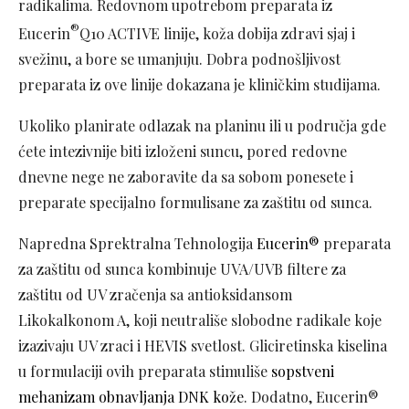
radikalima. Redovnom upotrebom preparata iz
®
Eucerin
Q10 ACTIVE linije, koža dobija zdravi sjaj i
svežinu, a bore se umanjuju. Dobra podnošljivost
preparata iz ove linije dokazana je kliničkim studijama.
Ukoliko planirate odlazak na planinu ili u područja gde
ćete intezivnije biti izloženi suncu, pored redovne
dnevne nege ne zaboravite da sa sobom ponesete i
preparate specijalno formulisane za zaštitu od sunca.
Napredna Sprektralna Tehnologija
Eucerin®
preparata
za zaštitu od sunca kombinuje UVA/UVB filtere za
zaštitu od UV zračenja sa antioksidansom
Likokalkonom A, koji neutrališe slobodne radikale koje
izazivaju UV zraci i HEVIS svetlost. Gliciretinska kiselina
u formulaciji ovih preparata stimuliše
sopstveni
mehanizam obnavljanja DNK kože
. Dodatno, Eucerin®