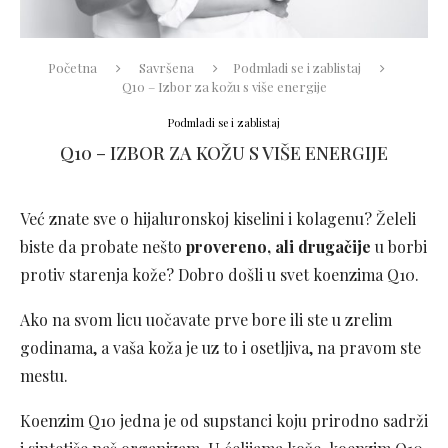
Početna
Savršena
Podmladi se i zablistaj
Q10 – Izbor za kožu s više energije
Podmladi se i zablistaj
Q10 – IZBOR ZA KOŽU S VIŠE ENERGIJE
Već znate sve o hijaluronskoj kiselini i kolagenu? Želeli
biste da probate nešto
provereno, ali drugačije
u borbi
protiv starenja kože? Dobro došli u svet koenzima Q10.
Ako na svom licu uočavate prve bore ili ste u zrelim
godinama, a vaša koža je uz to i osetljiva, na pravom ste
mestu.
Koenzim Q10 jedna je od supstanci koju prirodno sadrži