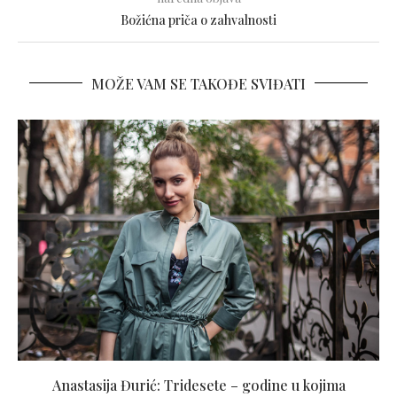
Božićna priča o zahvalnosti
MOŽE VAM SE TAKOĐE SVIĐATI
Anastasija Đurić: Tridesete – godine u kojima