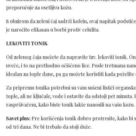
preporučuje za osetljivu kožu.
S obzirom da zeleni čaj sadrži kofein, ovaj napitak podstiče 
je naročito efikasan u borbi protiv celulita.
LEKOVITI TONIK
Od zelenog čaja možete da napravite tzv. lekoviti tonik. O
uveče, i to na prethodno očišćeno lice. Posle tretmana nane
idealan za tople dane, pa ga možete koristiti kada poželite 
Za pripremu tonika potrebni su vam sušeni listići organskog
tople, ali ne ključale, vode i ostavite da odstoji pet minuta. P
raspršivačem, kako biste tonik lakše nanosili na vašu kožu.
Savet plus:
Pre korišćenja tonik dobro protresite, kako bi se 
od tri dana. Ne bi trebalo da stoji duže.