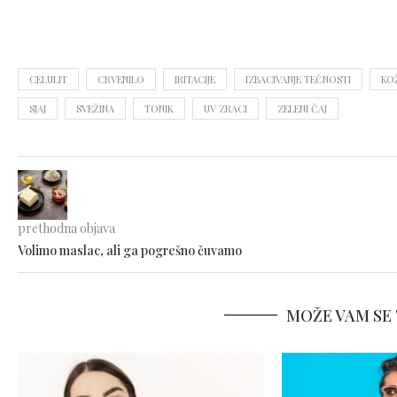
CELULIT
CRVENILO
IRITACIJE
IZBACIVANJE TEČNOSTI
KO
SJAJ
SVEŽINA
TONIK
UV ZRACI
ZELENI ČAJ
prethodna objava
Volimo maslac, ali ga pogrešno čuvamo
MOŽE VAM SE 