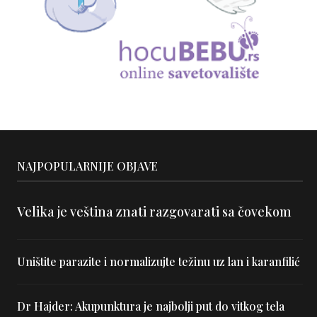
NAJPOPULARNIJE OBJAVE
Velika je veština znati razgovarati sa čovekom
Uništite parazite i normalizujte težinu uz lan i karanfilić
Dr Hajder: Akupunktura je najbolji put do vitkog tela