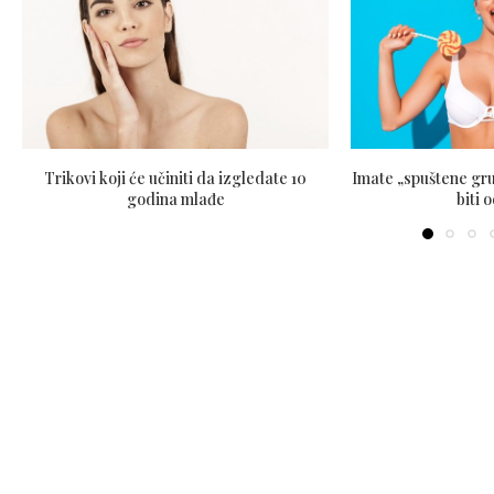
Trikovi koji će učiniti da izgledate 10
Imate „spuštene gru
godina mlađe
biti 