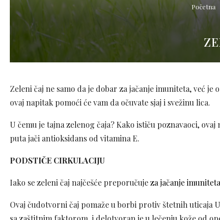
Početna
ZE
Zeleni čaj ne samo da je dobar za jačanje imuniteta, već je 
ovaj napitak pomoći će vam da očuvate sjaj i svežinu lica.
U čemu je tajna zelenog čaja? Kako ističu poznavaoci, ovaj
puta jači antioksidans od vitamina E.
PODSTIČE CIRKULACIJU
Iako se zeleni čaj najčešće preporučuje
za jačanje imunitet
Ovaj čudotvorni čaj pomaže u borbi protiv štetnih uticaja 
sa zaštitnim faktorom, i delotvoran je u lečenju kože od ope