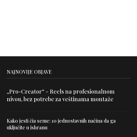
NAJNOVIJE OBJAVE
„Pro-Creator“ – Reels na profesionalnom
nivou, bez potrebe za veštinama montaže
Kako jesti čia seme: 10 jednostavnih načina da ga
uključite u ishranu