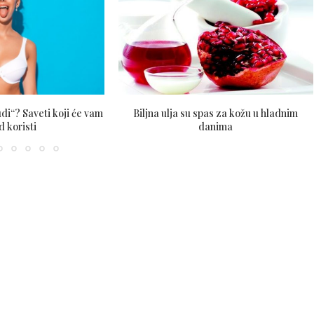
di“? Saveti koji će vam
Biljna ulja su spas za kožu u hladnim
od koristi
danima