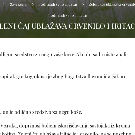
Savršena
Podmladi se i zablistaj
Zeleni čaj ublažava crvenilo 
Podmladi se i zablistaj
LENI ČAJ UBLAŽAVA CRVENILO I IRITAC
odlično sredstvo za negu vaše kože. Ako do sada niste znali,
 napitak gorkog ukusa je zbog bogatstva flavonoida čak 10
a
, on je odlično sredstvo za negu kože.
UV zraka, doprinosi boljem iskorišćavanju sastojaka iz krema
kotina. Zeleni čaj ublažava iritacije i crvenilo, pa se posebno