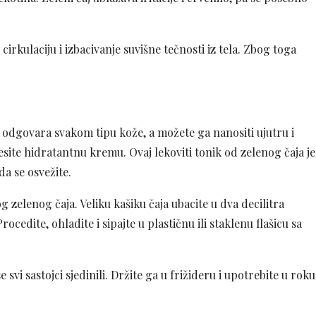
cirkulaciju i izbacivanje suvišne tečnosti iz tela. Zbog toga
n odgovara svakom tipu kože, a možete ga nanositi ujutru i
site hidratantnu kremu. Ovaj lekoviti tonik od zelenog čaja je
da se osvežite.
 zelenog čaja. Veliku kašiku čaja ubacite u dva decilitra
rocedite, ohladite i sipajte u plastičnu ili staklenu flašicu sa
svi sastojci sjedinili. Držite ga u frižideru i upotrebite u roku