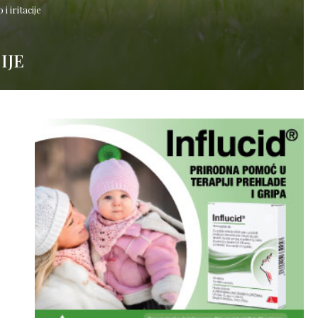
i iritacije
IJE