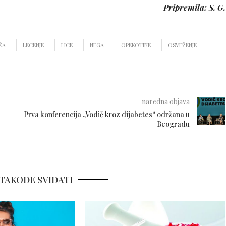
Pripremila: S. G.
ŽA
LECENJE
LICE
NEGA
OPEKOTINE
OSVEŽENJE
naredna objava
Prva konferencija „Vodič kroz dijabetes“ održana u
Beogradu
TAKOĐE SVIĐATI