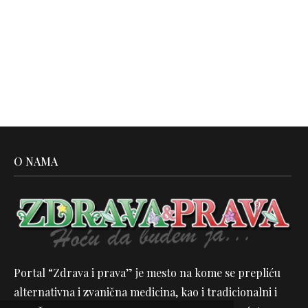
O NAMA
Portal “Zdrava i prava” je mesto na kome se prepliću
alternativna i zvanična medicina, kao i tradicionalni i