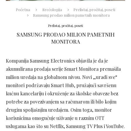
Početna
Srećologija
Prelistaj, pročitaj, poseti
Samsung prodao milion pametnih monitora
Prelistaj, pročitaj, poseti
SAMSUNG PRODAO MILION PAMETNIH
MONITORA
Kompanija Samsung Electronics objavila je da je
akumulirana prodaja serije Smart Monitora premašila
milion uređaja na globalnom nivou. Novi „uradi sve“
monitori podržavaju Smart Hub, pružajući savršenu
kućnu kancelariju i okruženje za školske obaveze bez
potrebe za povezivanjem sa računarom ili bilo kojim
drugim spoljašnjim uređajem. Osim toga, monitor
korisnicima omogućuje uživanje u raznim OTT
uslugama kao što su Netflix, Samsung TV Plus i YouTube.