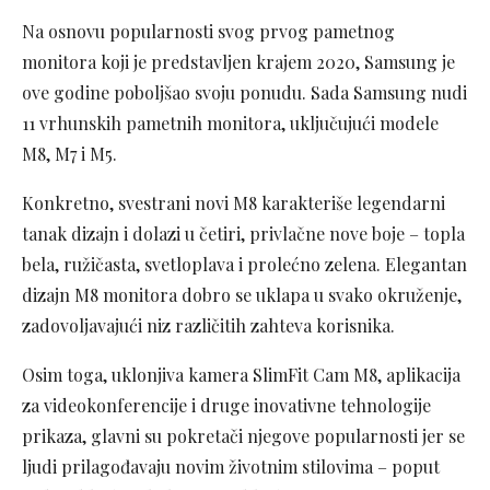
Na osnovu popularnosti svog prvog pametnog
monitora koji je predstavljen krajem 2020, Samsung je
ove godine poboljšao svoju ponudu. Sada Samsung nudi
11 vrhunskih pametnih monitora, uključujući modele
M8, M7 i M5.
Konkretno, svestrani novi M8 karakteriše legendarni
tanak dizajn i dolazi u četiri, privlačne nove boje – topla
bela, ružičasta, svetloplava i prolećno zelena. Elegantan
dizajn M8 monitora dobro se uklapa u svako okruženje,
zadovoljavajući niz različitih zahteva korisnika.
Osim toga, uklonjiva kamera SlimFit Cam M8, aplikacija
za videokonferencije i druge inovativne tehnologije
prikaza, glavni su pokretači njegove popularnosti jer se
ljudi prilagođavaju novim životnim stilovima – poput