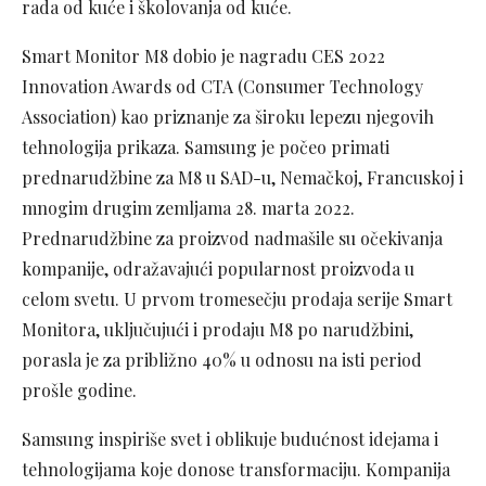
rada od kuće i školovanja od kuće.
Smart Monitor M8 dobio je nagradu CES 2022
Innovation Awards od CTA (Consumer Technology
Association) kao priznanje za široku lepezu njegovih
tehnologija prikaza. Samsung je počeo primati
prednarudžbine za M8 u SAD-u, Nemačkoj, Francuskoj i
mnogim drugim zemljama 28. marta 2022.
Prednarudžbine za proizvod nadmašile su očekivanja
kompanije, odražavajući popularnost proizvoda u
celom svetu. U prvom tromesečju prodaja serije Smart
Monitora, uključujući i prodaju M8 po narudžbini,
porasla je za približno 40% u odnosu na isti period
prošle godine.
Samsung inspiriše svet i oblikuje budućnost idejama i
tehnologijama koje donose transformaciju. Kompanija