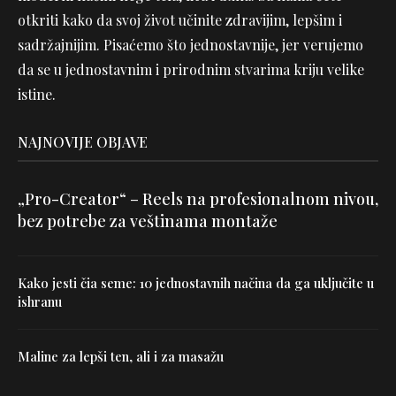
otkriti kako da svoj život učinite zdravijim, lepšim i
sadržajnijim. Pisaćemo što jednostavnije, jer verujemo
da se u jednostavnim i prirodnim stvarima kriju velike
istine.
NAJNOVIJE OBJAVE
„Pro-Creator“ – Reels na profesionalnom nivou,
bez potrebe za veštinama montaže
Kako jesti čia seme: 10 jednostavnih načina da ga uključite u
ishranu
Maline za lepši ten, ali i za masažu