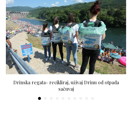
Drinska regata- recikliraj, uživaj Drinu od otpada
sačuvaj