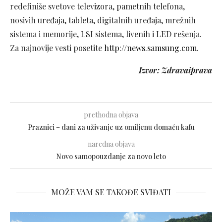
redefiniše svetove televizora, pametnih telefona,
nosivih uređaja, tableta, digitalnih uređaja, mrežnih
sistema i memorije, LSI sistema, livenih i LED rešenja.
Za najnovije vesti posetite
http://news.samsung.com
.
Izvor: Zdravaiprava
prethodna objava
Praznici – dani za uživanje uz omiljenu domaću kafu
naredna objava
Novo samopouzdanje za novo leto
MOŽE VAM SE TAKOĐE SVIĐATI