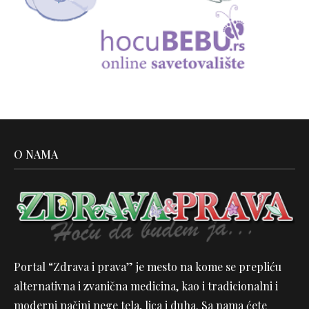
O NAMA
Portal “Zdrava i prava” je mesto na kome se prepliću
alternativna i zvanična medicina, kao i tradicionalni i
moderni načini nege tela, lica i duha. Sa nama ćete