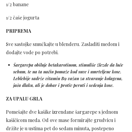
1/2 banane
1/2 čaše jogurta
PRIPREMA
Sve sastojke smućkajte u blenderu. Zasladiti medom i
dodajte vode po potrebi.
Šargarepa obiluje betakarotinom, stimuliše žlezde da luče
sebum, te na ta način pomaže kod suve i umrtvljene kose.
Leblebije sadrže vitamin B9 važan za stvaranje kolagena,
jača dlaku, ali je dobar i protiv peruti i sedenja kose.
ZA UPALU GRLA
Pomešajte dve kašike izrendane šargarepe s jednom
kašičicom meda. Od ove mase formirajte grudvicu i
držite je u ustima pet do sedam minuta, postepeno