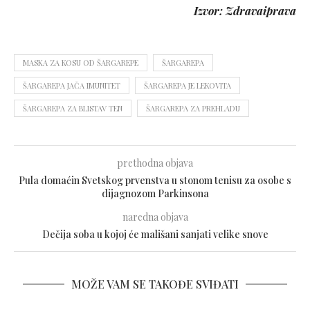
Izvor: Zdravaiprava
MASKA ZA KOSU OD ŠARGAREPE
ŠARGAREPA
ŠARGAREPA JAČA IMUNITET
ŠARGAREPA JE LEKOVITA
ŠARGAREPA ZA BLISTAV TEN
ŠARGAREPA ZA PREHLADU
prethodna objava
Pula domaćin Svetskog prvenstva u stonom tenisu za osobe s
dijagnozom Parkinsona
naredna objava
Dečija soba u kojoj će mališani sanjati velike snove
MOŽE VAM SE TAKOĐE SVIĐATI