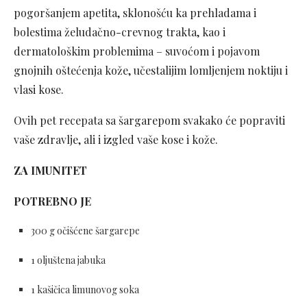
pogoršanjem apetita, sklonošću ka prehladama i
bolestima želudačno-crevnog trakta, kao i
dermatološkim problemima – suvoćom i pojavom
gnojnih oštećenja kože, učestalijim lomljenjem noktiju i
vlasi kose.
Ovih pet recepata sa šargarepom svakako će popraviti
vaše zdravlje, ali i izgled vaše kose i kože.
ZA IMUNITET
POTREBNO JE
300 g očišćene šargarepe
1 oljuštena jabuka
1 kašičica limunovog soka