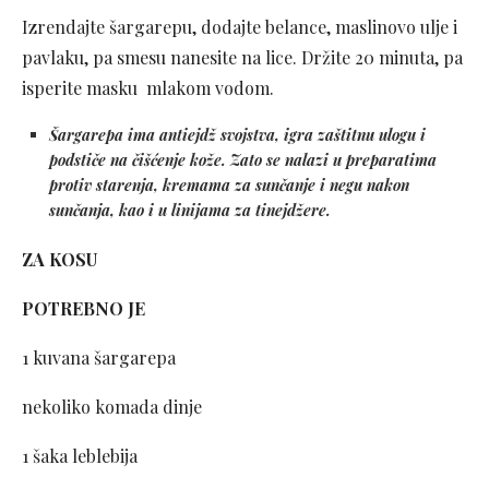
Izrendajte šargarepu, dodajte belance, maslinovo ulje i
pavlaku, pa smesu nanesite na lice. Držite 20 minuta, pa
isperite masku mlakom vodom.
Šargarepa ima antiejdž svojstva, igra zaštitnu ulogu i
podstiče na čišćenje kože. Zato se nalazi u preparatima
protiv starenja, kremama za sunčanje i negu nakon
sunčanja, kao i u linijama za tinejdžere.
ZA KOSU
POTREBNO JE
1 kuvana šargarepa
nekoliko komada dinje
1 šaka leblebija