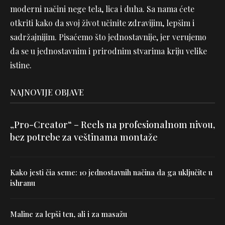
moderni načini nege tela, lica i duha. Sa nama ćete
otkriti kako da svoj život učinite zdravijim, lepšim i
sadržajnijim. Pisaćemo što jednostavnije, jer verujemo
da se u jednostavnim i prirodnim stvarima kriju velike
istine.
NAJNOVIJE OBJAVE
„Pro-Creator“ – Reels na profesionalnom nivou,
bez potrebe za veštinama montaže
Kako jesti čia seme: 10 jednostavnih načina da ga uključite u
ishranu
Maline za lepši ten, ali i za masažu