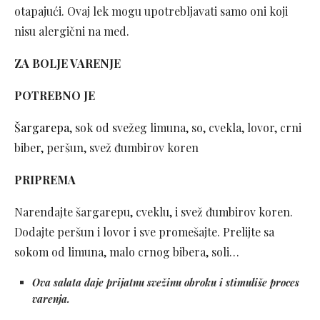
otapajući. Ovaj lek mogu upotrebljavati samo oni koji
nisu alergični na med.
ZA BOLJE VARENJE
POTREBNO JE
Šargarepa
, sok od svežeg limuna, so, cvekla, lovor, crni
biber, peršun, svež đumbirov koren
PRIPREMA
Narendajte šargarepu, cveklu, i svež đumbirov koren.
Dodajte peršun i lovor i sve promešajte. Prelijte sa
sokom od limuna, malo crnog bibera, soli…
Ova salata daje prijatnu svežinu obroku i stimuliše proces
varenja.