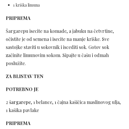
1 kriška limuna
PRIPREMA
Šargarepu isecite na komade, a jabuku na četvrtine,
očistite je od semena i isecite na manje kriške. Sve
sastojke staviti u sokovnik i iscediti sok. Gotov sok
začinite limunovim sokom. Sipajte u čašu i odmah
poslužite.
ZA BLISTAV TEN
POTREBNO JE
2
šargarepe
, 1 belance, 1 čajna kašičica maslinovog ulja,
1 kašika pavlake
PRIPREMA