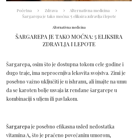
Početna
Zdrava
Alternativna medicina
Šargarepa je tako moćna: 5 eliksira zdravlja i lepote
Alternativna medicina
ŠARGAREPA JE TAKO MOĆNA: 5 ELIKSIRA
ZDRAVLJA I LEPOTE
Šargarepa, osim što je dostupna tokom cele godine i
dugo traje, ima neprocenjiva lekovita svojstva. Zimi je
posebno važno uključiti je u ishranu, ali imajte na umu
da se karoten bolje usvaja iz rendane šargarepe u
kombinaciji s uljem ili pavlakom.
Šargarepa
je posebno efikasna usled nedostatka
vitamina A, što je praćeno povećanim umorom,