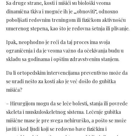
Sa druge strane, kosti i mišići su biološki veoma
dinamična tkiva i moguće ih je „obnoviti“, odnosno
poboljšati redovnim treningom ili fizičkom aktivnošću
umerenog stepena, kao što je redovna šetnja ili plivanje.
Ipak, neophodno je reći da taj proces ima svoja
ograničenja i da je veoma važno da očekivanja budu u
skladu sa godinama i opštim zdravstvenim stanjem.
Da li ortopedskim intervencijama preventivno može da
se uradi nešto za kosti ako je već došlo do gubitka
mišića?
– Hirurgijom mogu da se leče bolesti, stanja ili povrede
skeleta i muskuloskeletnog sistema. Lečenje gubitka
mišićne mase je pre svega nehirurško, a pošto se može
javiti i kod ljudi koji se redovno bave fizičkim i