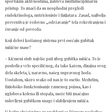
sportskim aktivnostima, zahteva multidisciplinarni
pristup. To znači da su neophodni pregledi
endokrinologa, nutricioniste i fizijatara. Zasad, najbolja
preventiva je redovno „održavanje“ tela rekreiranjem i
čuvanje od povreda.
Koji delovi koštanog sistema prvi osećaju gubitak
mišićne mase?
– Kičmeni stub najviše pati zbog gubitka mišića. To je
posledica vrlo specifičnog, da tako kažem, dizajna ovog
dela skeleta, i, naravno, našeg uspravnog hoda.
Uostalom, skoro svako od nas je to osetio. Međutim,
fiziološko funkcionisanje ramenog pojasa, kao i
zglobova kolena ili stopala, može biti značajno
uslovljeni gubitkom snage i slabljenjem mišića.
U kojim slučajevima su problemi sa kičmom posledica