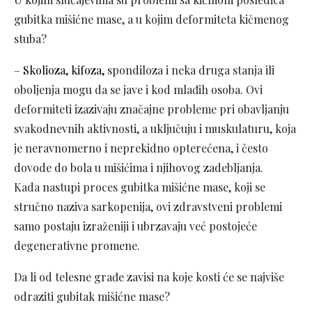
gubitka mišićne mase, a u kojim deformiteta kičmenog
stuba?
–
Skolioza, kifoza,
spondiloza i neka druga stanja ili
oboljenja mogu da se jave i kod mlađih osoba. Ovi
deformiteti izazivaju značajne probleme pri obavljanju
svakodnevnih aktivnosti, a uključuju i muskulaturu, koja
je neravnomerno i neprekidno opterećena, i često
dovode do bola u mišićima i njihovog zadebljanja.
Kada nastupi proces gubitka mišićne mase, koji se
stručno naziva sarkopenija, ovi zdravstveni problemi
samo postaju izraženiji i ubrzavaju već postojeće
degenerativne promene.
Da li od telesne građe zavisi na koje kosti će se najviše
odraziti gubitak mišićne mase?