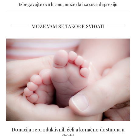
Izbegavajte ovu hranu, može da izazove depresiju
MOŽE VAM SE TAKOĐE SVIĐATI
Donacija reproduktivnih ćelija konačno dostupna u