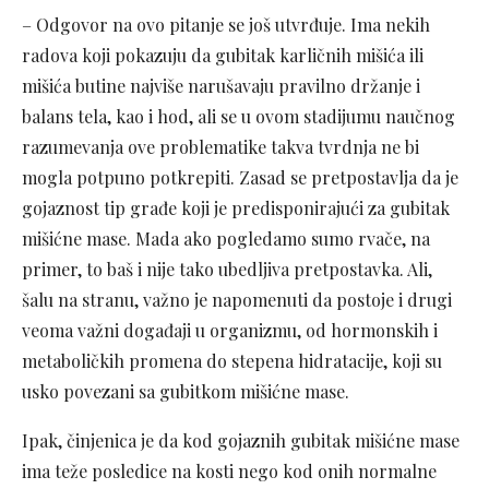
– Odgovor na ovo pitanje se još utvrđuje. Ima nekih
radova koji pokazuju da gubitak karličnih mišića ili
mišića butine najviše narušavaju pravilno držanje i
balans tela, kao i hod, ali se u ovom stadijumu naučnog
razumevanja ove problematike takva tvrdnja ne bi
mogla potpuno potkrepiti. Zasad se pretpostavlja da je
gojaznost tip građe koji je predisponirajući za gubitak
mišićne mase. Mada ako pogledamo sumo rvače, na
primer, to baš i nije tako ubedljiva pretpostavka. Ali,
šalu na stranu, važno je napomenuti da postoje i drugi
veoma važni događaji u organizmu, od hormonskih i
metaboličkih promena do stepena hidratacije, koji su
usko povezani sa gubitkom mišićne mase.
Ipak, činjenica je da kod gojaznih gubitak mišićne mase
ima teže posledice na kosti nego kod onih normalne