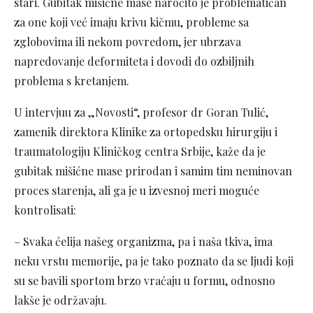
stari. Gubitak mišićne mase naročito je problematičan
za one koji već imaju krivu kičmu, probleme sa
zglobovima ili nekom povredom, jer ubrzava
napredovanje deformiteta i dovodi do ozbiljnih
problema s kretanjem.
U intervjuu za „Novosti“, profesor dr Goran Tulić,
zamenik direktora Klinike za ortopedsku hirurgiju i
traumatologiju Kliničkog centra Srbije, kaže da je
gubitak mišićne mase prirodan i samim tim neminovan
proces starenja, ali ga je u izvesnoj meri moguće
kontrolisati:
– Svaka ćelija našeg organizma, pa i naša tkiva, ima
neku vrstu memorije, pa je tako poznato da se ljudi koji
su se bavili sportom brzo vraćaju u formu, odnosno
lakše je održavaju.