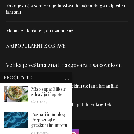
Kako jesti čia seme: 10 jednostavnih načina da ga uključite u
ishranu
Maline za lepši ten, ali i za masažu
NAJPOPULARNIJE OBJAVE
Velika je veština znati razgovarati sa čovekom
PROČITAJTE
Uništite parazite i normalizujte težinu uz lan i karanfilić
Miso supa: Eliksir
zdravlja i lepote
16/12/2024
Dr Hajder: Akupunktura je najbolji put do vitkog tela
Poznati imunolog:
Prepoznajte
grešku u imunitetu
09/12/2024