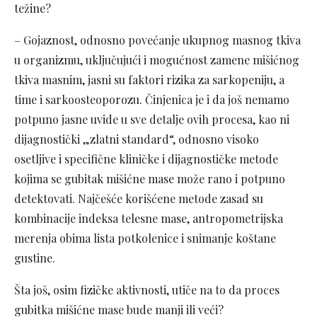
težine?
– Gojaznost, odnosno povećanje ukupnog masnog tkiva
u organizmu, uključujući i mogućnost zamene mišićnog
tkiva masnim, jasni su faktori rizika za sarkopeniju, a
time i sarkoosteoporozu. Činjenica je i da još nemamo
potpuno jasne uvide u sve detalje ovih procesa, kao ni
dijagnostički „zlatni standard“, odnosno visoko
osetljive i specifične kliničke i dijagnostičke metode
kojima se gubitak mišićne mase može rano i potpuno
detektovati. Najčešće korišćene metode zasad su
kombinacije indeksa telesne mase, antropometrijska
merenja obima lista potkolenice i snimanje koštane
gustine.
Šta još, osim fizičke aktivnosti, utiče na to da proces
gubitka mišićne mase bude manji ili veći?