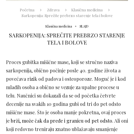
Početna
Zdrava
Klasična medicina
Sarkopenija: Sprečite prebrzo starenje tela i bolove
Klasična medicina
SLAJD
SARKOPENIJA: SPREČITE PREBRZO STARENJE
TELA I BOLOVE
Proces gubitka mišićne mase, koji se stručno naziva
sarkopenija, obično počinje posle 40. godine života a
povećava rizik od padova i osteoporoze. Moguć je i kod
mlađih osoba a obično se vezuje za upalne procese u
telu. Naučnici su dokazali da se od početka četvrte
decenije na svakih 10 godina gubi od tri do pet odsto
mišićne mase. Što je osoba manje pokretna, ovaj proces
je
brži, može čak da pređe i granicu od pet odsto
. Ali oni
koji redovno treniraju znatno ublažavaju smanjenje