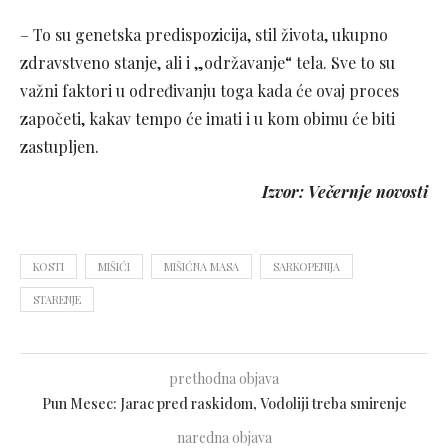
– To su genetska predispozicija, stil života, ukupno
zdravstveno stanje, ali i „održavanje“ tela. Sve to su
važni faktori u određivanju toga kada će ovaj proces
započeti, kakav tempo će imati i u kom obimu će biti
zastupljen.
Izvor: Večernje novosti
KOSTI
MIŠIĆI
MIŠIĆNA MASA
SARKOPENIJA
STARENJE
prethodna objava
Pun Mesec: Jarac pred raskidom, Vodoliji treba smirenje
naredna objava