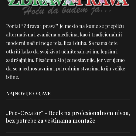
Portal “Zdrava i prava” je mesto na kome se prepliću
alternativna i zvanična medicina, kao i tradicionalni i
moderni načini nege tela, lica i duha. Sa nama ćete
otkriti kako da svoj život učinite zdravijim, lepšim i
sadržajnijim. Pisaćemo što jednostavnije, jer verujemo
da se u jednostavnim i prirodnim stvarima kriju velike
istine.
NAJNOVIJE OBJAVE
„Pro-Creator“ – Reels na profesionalnom nivou,
bez potrebe za veštinama montaže