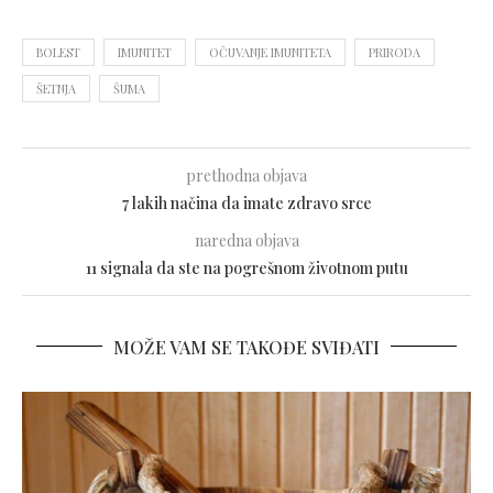
BOLEST
IMUNITET
OČUVANJE IMUNITETA
PRIRODA
ŠETNJA
ŠUMA
prethodna objava
7 lakih načina da imate zdravo srce
naredna objava
11 signala da ste na pogrešnom životnom putu
MOŽE VAM SE TAKOĐE SVIĐATI