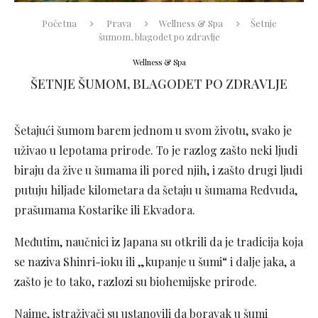
Početna
Prava
Wellness & Spa
Šetnje
šumom, blagodet po zdravlje
Wellness & Spa
ŠETNJE ŠUMOM, BLAGODET PO ZDRAVLJE
Šetajući šumom barem jednom u svom životu, svako je
uživao u lepotama prirode. To je razlog zašto neki ljudi
biraju da žive u šumama ili pored njih, i zašto drugi ljudi
putuju hiljade kilometara da šetaju u šumama Redvuda,
prašumama Kostarike ili Ekvadora.
Međutim, naučnici iz Japana su otkrili da je tradicija koja
se naziva Shinri-ioku ili „kupanje u šumi“ i dalje jaka, a
zašto je to tako, razlozi su biohemijske prirode.
Naime, istraživači su ustanovili da boravak u šumi