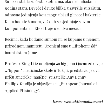
Šumska stabla su često stotinama, ako ne i hiljadama
godina stara. Drveće i druge biljke, usavršile su zaštitu,
odnosno jedinjenja koja mogu ubijati gljivice i bakterije.
Kada hodate šumom, vaš dah se sjedinjuje s ovim
komponentama. Efekt traje oko dva meseca.
Recimo, kada hodamo šumom mi se kupamo u njenom
prirodnom imunitetu. Uronjeni smo u „fitohemijski“
imuni sistem šume.
Profesor King Li iz odeljenja za higijenu i javno zdravlje
„Nippon“ medicinske škole u Tokiju, predstavio je ovu
priču američkoj naučnoj spisateljici Any Lenny
Phillips. Studija je objavljena u „European Journal of
Applied Phisiology“.
Izvor: www.aktivniodmor.net