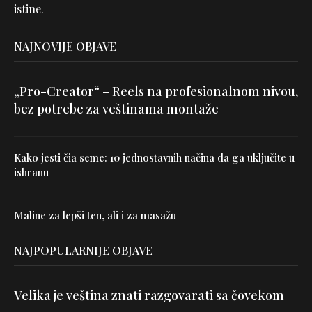
istine.
NAJNOVIJE OBJAVE
„Pro-Creator“ – Reels na profesionalnom nivou,
bez potrebe za veštinama montaže
Kako jesti čia seme: 10 jednostavnih načina da ga uključite u
ishranu
Maline za lepši ten, ali i za masažu
NAJPOPULARNIJE OBJAVE
Velika je veština znati razgovarati sa čovekom