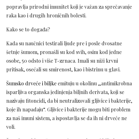
popravlja prirodni imunitet koji je važan za sprečavanje
raka kao i drugih hroničnih bolesti.
Kako se to događa?
Kada su naučnici testirali ljude pre i posle dvosatne
šetnje šumom, pronašli su kod svih, osim kod jedne
osobe, 50 odsto i više T-zrnaca. Imali su niži krvni
pritisak, osećali su smirenost, kao i bistrinu u glavi.
Šumsko drveće i biljke
emituju u okolinu „antimikrobna
isparljiva organska jedinjenja biljnih derivata, koji se
nazivaju fitoncidi, da bi neutralizovali gljivice i bakterije,
koje ih napadaju“. Gljivice i bakterije mogu biti problem
za naš imuni sistem, a ispostavlja se da ih ni drveće ne
voli.