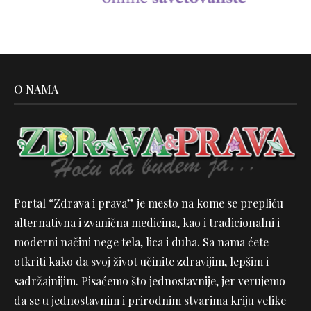
O NAMA
Portal “Zdrava i prava” je mesto na kome se prepliću
alternativna i zvanična medicina, kao i tradicionalni i
moderni načini nege tela, lica i duha. Sa nama ćete
otkriti kako da svoj život učinite zdravijim, lepšim i
sadržajnijim. Pisaćemo što jednostavnije, jer verujemo
da se u jednostavnim i prirodnim stvarima kriju velike