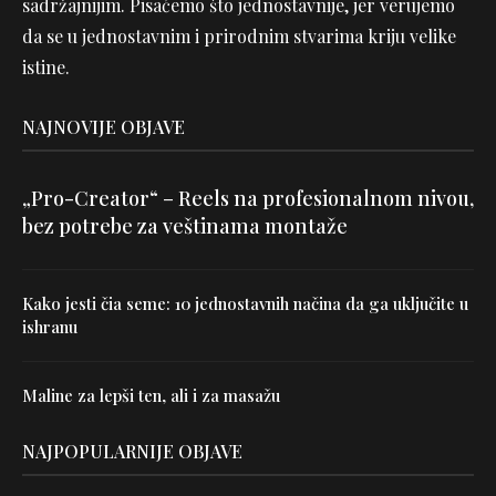
sadržajnijim. Pisaćemo što jednostavnije, jer verujemo
da se u jednostavnim i prirodnim stvarima kriju velike
istine.
NAJNOVIJE OBJAVE
„Pro-Creator“ – Reels na profesionalnom nivou,
bez potrebe za veštinama montaže
Kako jesti čia seme: 10 jednostavnih načina da ga uključite u
ishranu
Maline za lepši ten, ali i za masažu
NAJPOPULARNIJE OBJAVE