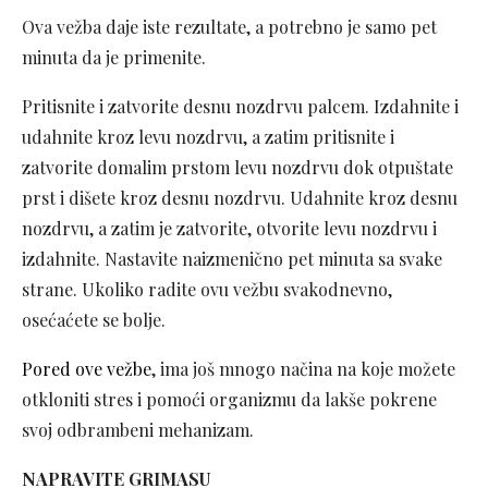
Ova vežba daje iste rezultate, a potrebno je samo pet
minuta da je primenite.
Pritisnite i zatvorite desnu nozdrvu palcem. Izdahnite i
udahnite kroz levu nozdrvu, a zatim pritisnite i
zatvorite domalim prstom levu nozdrvu dok otpuštate
prst i dišete kroz desnu nozdrvu. Udahnite kroz desnu
nozdrvu, a zatim je zatvorite, otvorite levu nozdrvu i
izdahnite. Nastavite naizmenično pet minuta sa svake
strane. Ukoliko radite ovu vežbu svakodnevno,
osećaćete se bolje.
Pored ove vežbe
, ima još mnogo načina na koje možete
otkloniti stres i pomoći organizmu da lakše pokrene
svoj odbrambeni mehanizam.
NAPRAVITE GRIMASU