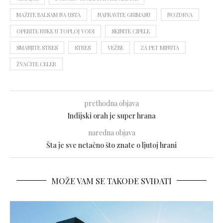
MAŽITE BALSAM NA USTA
NAPRAVITE GRIMASU
NOZDRVA
OPERITE RUKE U TOPLOJ VODI
SKINITE CIPELE
SMANJITE STRES
STRES
VEŽBE
ZA PET MINUTA
ŽVAĆITE CELER
prethodna objava
Indijski orah je super hrana
naredna objava
Šta je sve netačno što znate o ljutoj hrani
MOŽE VAM SE TAKOĐE SVIĐATI