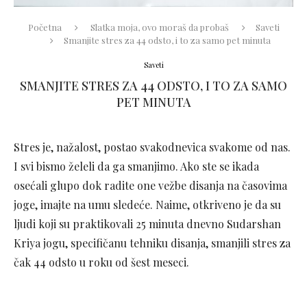
Početna
Slatka moja, ovo moraš da probaš
Saveti
Smanjite stres za 44 odsto, i to za samo pet minuta
Saveti
SMANJITE STRES ZA 44 ODSTO, I TO ZA SAMO
PET MINUTA
Stres je, nažalost, postao svakodnevica svakome od nas.
I svi bismo želeli da ga smanjimo. Ako ste se ikada
osećali glupo dok radite one vežbe disanja na časovima
joge, imajte na umu sledeće. Naime, otkriveno je da su
ljudi koji su praktikovali 25 minuta dnevno Sudarshan
Kriya jogu, specifičanu tehniku disanja, smanjili stres za
čak 44 odsto u roku od šest meseci.