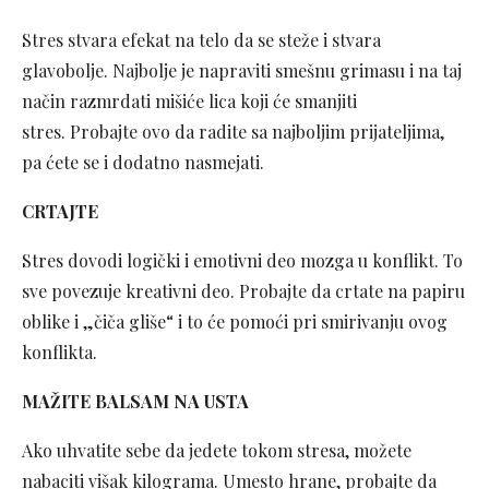
Stres stvara efekat na telo da se steže i stvara
glavobolje. Najbolje je napraviti smešnu grimasu i na taj
način razmrdati mišiće lica koji će smanjiti
stres. Probajte ovo da radite sa najboljim prijateljima,
pa ćete se i dodatno nasmejati.
CRTAJTE
Stres dovodi logički i emotivni deo mozga u konflikt. To
sve povezuje kreativni deo. Probajte da crtate na papiru
oblike i „čiča gliše“ i to će pomoći pri smirivanju ovog
konflikta.
MAŽITE BALSAM NA USTA
Ako uhvatite sebe da jedete tokom stresa, možete
nabaciti višak kilograma. Umesto hrane, probajte da