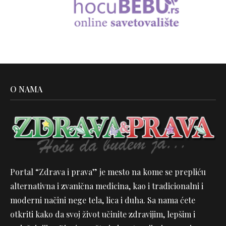
O NAMA
Portal “Zdrava i prava” je mesto na kome se prepliću
alternativna i zvanična medicina, kao i tradicionalni i
moderni načini nege tela, lica i duha. Sa nama ćete
otkriti kako da svoj život učinite zdravijim, lepšim i