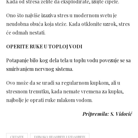
Kada od stresa želite da eksplodirate, izujte cipele.
Ono što najviše izaziva stres u modernom svetu je
neudobna obuća koja steže. Kada otklonite uzrok, stres
će odmah nestati.
OPERITE RUKE U TOPLOJ VODI
Potapanje bilo kog dela tela u toplu vodu povezuje se sa
smirivanjem nervnog sistema.
Ovo može da se uradi sa regularnom kupkom, ali u
stresnom trenutku, kada nemate vremena za kupku,
najbolje je oprati ruke mlakom vodom.
Pripremila: S. Vidović
CRTAJTE
DUBOKO UDAHNITE I IZDAHNITE