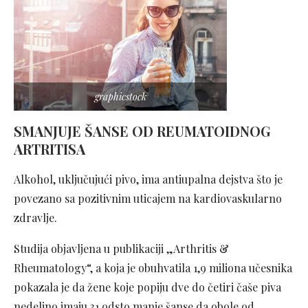
graphicstock
SMANJUJE ŠANSE OD REUMATOIDNOG
ARTRITISA
Alkohol, uključujući pivo, ima antiupalna dejstva što je
povezano sa pozitivnim uticajem na kardiovaskularno
zdravlje.
Studija objavljena u publikaciji „Arthritis &
Rheumatology“, a koja je obuhvatila 1,9 miliona učesnika
pokazala je da žene koje popiju dve do četiri čaše piva
nedeljno imaju 31 odsto manje šanse da obole od