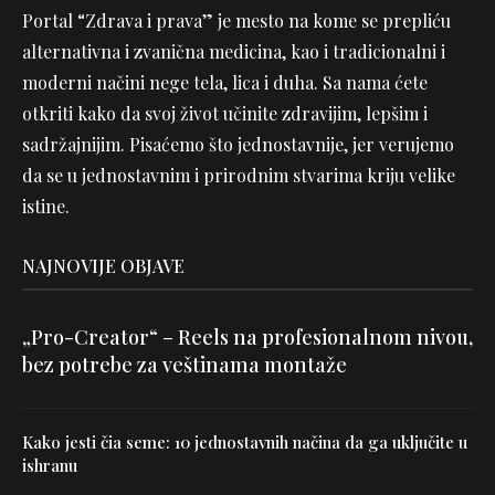
Portal “Zdrava i prava” je mesto na kome se prepliću
alternativna i zvanična medicina, kao i tradicionalni i
moderni načini nege tela, lica i duha. Sa nama ćete
otkriti kako da svoj život učinite zdravijim, lepšim i
sadržajnijim. Pisaćemo što jednostavnije, jer verujemo
da se u jednostavnim i prirodnim stvarima kriju velike
istine.
NAJNOVIJE OBJAVE
„Pro-Creator“ – Reels na profesionalnom nivou,
bez potrebe za veštinama montaže
Kako jesti čia seme: 10 jednostavnih načina da ga uključite u
ishranu