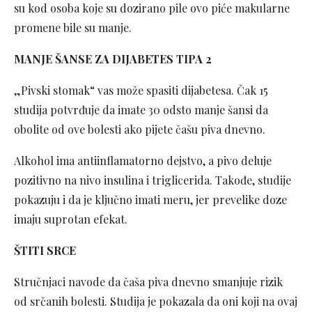
su kod osoba koje su dozirano pile ovo piće makularne
promene bile su manje.
MANJE ŠANSE ZA DIJABETES TIPA 2
„Pivski stomak“ vas može spasiti dijabetesa. Čak 15
studija potvrđuje da imate 30 odsto manje šansi da
obolite od ove bolesti ako pijete čašu piva dnevno.
Alkohol ima antiinflamatorno dejstvo, a pivo deluje
pozitivno na nivo insulina i triglicerida. Takođe, studije
pokazuju i da je ključno imati meru, jer prevelike doze
imaju suprotan efekat.
ŠTITI SRCE
Stručnjaci navode da čaša piva dnevno smanjuje rizik
od srčanih bolesti. Studija je pokazala da oni koji na ovaj