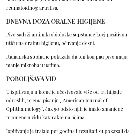
reumatoidnog artritisa.
DNEVNA DOZA ORALNE HIGIJENE
Pivo sadrži antimikrobiološke supstance koej pozitivnu
utiču na oralnu higijenu, očuvanje desni.
Italijanska studija je pokazala da oni koji piju pivo imaju
manje mikroba u ustima.
POBOLJŠAVA VID
U ispitivanju u kome je učestvovalo više od tri hiljade
odraslih, prema pisanju „American Journal of
Ophthalmology“, čak 50 odsto njih je imalo smanjene
promene u vidu katarakte na očima.
Ispitivanje je trajalo pet godina i rezultati su pokazali da