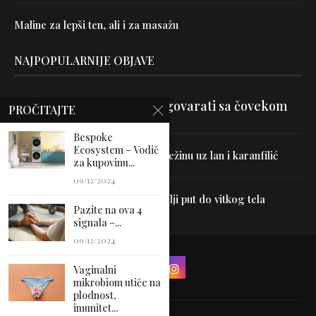
Maline za lepši ten, ali i za masažu
NAJPOPULARNIJE OBJAVE
Velika je veština znati razgovarati sa čovekom
PROČITAJTE
Bespoke
Ecosystem – Vodič
Uništite parazite i normalizujte težinu uz lan i karanfilić
za kupovinu...
09/12/2024
Dr Hajder: Akupunktura je najbolji put do vitkog tela
Pazite na ova 4
signala –...
09/12/2024
Vaginalni
mikrobiom utiče na
plodnost,
imunitet...