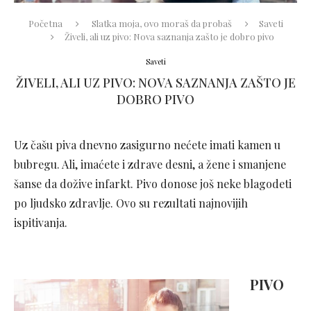
Početna
Slatka moja, ovo moraš da probaš
Saveti
Živeli, ali uz pivo: Nova saznanja zašto je dobro pivo
Saveti
ŽIVELI, ALI UZ PIVO: NOVA SAZNANJA ZAŠTO JE
DOBRO PIVO
Uz čašu piva dnevno zasigurno nećete imati kamen u
bubregu. Ali, imaćete i zdrave desni, a žene i smanjene
šanse da dožive infarkt. Pivo donose još neke blagodeti
po ljudsko zdravlje. Ovo su rezultati najnovijih
ispitivanja.
PIVO