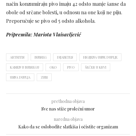
način konzumiraju pivo imaju 42 odsto manje šanse da
obole od srčane bolesti, u odnosu na one koji ne piju.
Preporučuje se pivo od 5 odsto alkohola.
Pripremila: Mariota Vlaisavljević
ARTRITIS
BUBREG
DIJABETES
HIGIJENA USNE DUPLJE
KAMEN U BUBREGU
OKO
PIVO
ŠEĆER U KRVI
USNA DUPLJA
ZUBI
prethodna objava
Sve nas stiže prolećni umor
naredna objava
Kako da se oslobodite slatkiša i očistite organizam