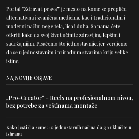
Portal “Zdrava i prava” je mesto na kome se prepliću
alternativna i zvanična medicina, kao i tradicionalni i
moderni načini nege tela, lica i duha. Sa nama ćete
otkriti kako da svoj život učinite zdravijim, lepšim i
sadržajnijim. Pisaćemo što jednostavnije, jer verujemo
da se u jednostavnim i prirodnim stvarima kriju velike
istine.
NAJNOVIJE OBJAVE
„Pro-Creator“ – Reels na profesionalnom nivou,
bez potrebe za veštinama montaže
Kako jesti čia seme: 10 jednostavnih načina da ga uključite u
ishranu