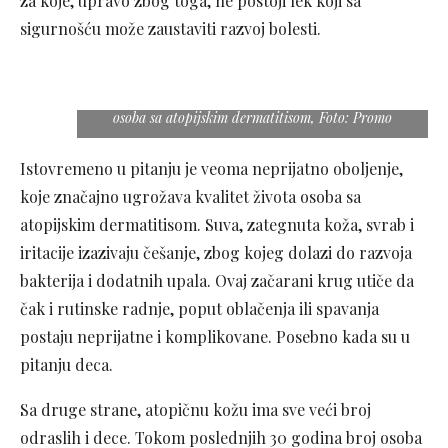
za koje, upravo zbog toga, ne postoji lek koji sa
sigurnošću može zaustaviti razvoj bolesti.
Preparati iz Eucerin® AtopiControl linije klinički i
dermatološki dokazano u 97% slučajeva poboljšavaju
stanje kože i 91% utiču na poboljšanje kvaliteta sna
osoba sa atopijskim dermatitisom, Foto: Promo
Istovremeno u pitanju je veoma neprijatno oboljenje,
koje značajno ugrožava kvalitet života osoba sa
atopijskim dermatitisom. Suva, zategnuta koža, svrab i
iritacije izazivaju češanje, zbog kojeg dolazi do razvoja
bakterija i dodatnih upala. Ovaj začarani krug utiče da
čak i rutinske radnje, poput oblačenja ili spavanja
postaju neprijatne i komplikovane. Posebno kada su u
pitanju deca.
Sa druge strane, atopičnu kožu ima sve veći broj
odraslih i dece. Tokom poslednjih 30 godina broj osoba