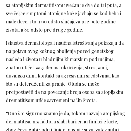
sa atopijskim dermatitisom uvećan je dva do tri puta, a
sve češće simptomi atopične kože javljaju se kod beba i
male dece, i to u 90 odsto slučajeva pre pete godine
života, a 80 odsto pre druge godine.
Iskustva dermatologa i naučna istraživanja pokazuju da
na pojavu ovog kožnog oboljenja pored genetskog
nasleđa i života u hladnijim klimatskim područjima,
znatno utiče i zagađenost okruženja, stres, znoj,
duvanski dim i kontakt sa agresivnim sredstvima, kao
što su deterdženti za pranje. Otuda se može
pretpostaviti da na povećanje broja osoba sa atopijskim
drematitisom utiče savremeni način života.
“Ono što sigurno znamo je da, tokom razvoja atopijskog
dermatitisa, niz faktora slabi barijernu funkcije kože,
zbog čega gubi vodu i lipide, postaje suva, zategnuta i