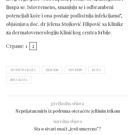
ljuspa se. Istovremeno, smanjuju se i odbrambeni
potencijali kože i ona postaje podložnija infekcijama“,
objašnjava doc. dr Jelena Stojković Filipović sa Klinike
za dermatovenerologiju Kliničkog centra Srbije.
Стране:
1
2
ATOPIČNA KOŽA
EKSCEM
EUCERIN
KOŽA
SUVA KOŽA
prethodna objava
Neprijatan miris iz podruma oteraćete jeftinim trikom
naredna objava
Šta u stvari znači „jesti umereno”?