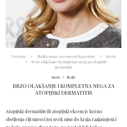
Početna
Slatka moja, ovo moraš da probaš
Saveti
Brzo olakšanje i kompletna nega za atopijski
dermatitis
Saveti
SLAJD
BRZO OLAKŠANJE I KOMPLETNA NEGA ZA
ATOPIJSKI DERMATITIS
Atopijski dermatitis ili atopijski ekcem je kožno
oboljenja čiji uzroci još uvek nisu do kraja razjašnjeni i