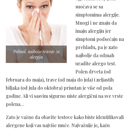
suočava se sa
simptomima alergije.
Mnogi i ne znaju da
imaju alergiju jer
simptomi podsećaju na
prehladu, pa je zato
Polinol, najbolje rešenje za
najbolje da odmah
alergiju
uradite alergo test.
Polen drveta (od
februara do maja), trave (od maja do jula) i zeljastih
biljaka (od jula do oktobra) prisutan je više od pola
godine. Ali vi sasvim sigurno niste alergični na sve vrste
polena…
Zato je važno da obavite testove kako biste identifikovali
alergene koji vas najviše muče. Najvažnije je, kažu