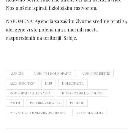
Nos možete ispirati fiziološkim rastvorom.
NAPOMENA: Agencija za zaštitu životne sredine prati 24
alergene vrste polena na 20 mernih mesta
raspoređenih na teritoriji Srbije.
ALERGIJE
ALERGIJE I HOMEOPATIJA
ALERGIJSKI RINITIS
ALERGIJSKI TEST
DHU
HOMEOPATIJA
HOMEOPATIJA JE EFIKASNA
HOMEOPATSKI LEK POLINOL
POLEN
POLENSKA KIJAVICA
POLINOL
PREVENTIVNO UZIMANJE „POLINOLA“
VRSTE ALERGENA