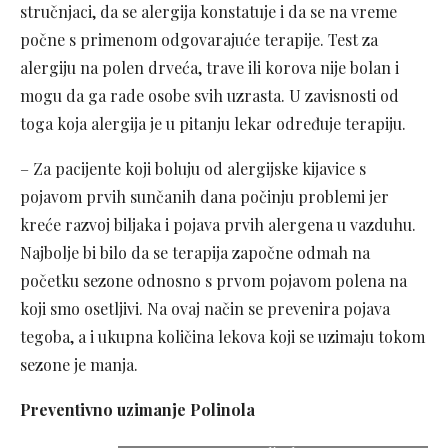
stručnjaci, da se alergija konstatuje i da se na vreme
počne s primenom odgovarajuće terapije. Test za
alergiju na polen drveća, trave ili korova nije bolan i
mogu da ga rade osobe svih uzrasta. U zavisnosti od
toga koja alergija je u pitanju lekar određuje terapiju.
– Za pacijente koji boluju od alergijske kijavice s
pojavom prvih sunčanih dana počinju problemi jer
kreće razvoj biljaka i pojava prvih alergena u vazduhu.
Najbolje bi bilo da se terapija započne odmah na
početku sezone odnosno s prvom pojavom polena na
koji smo osetljivi. Na ovaj način se prevenira pojava
tegoba, a i ukupna količina lekova koji se uzimaju tokom
sezone je manja.
Preventivno uzimanje Polinola