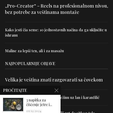
„Pro-Creator“ – Reels na profesionalnom nivou,
bez potrebe za veštinama montaže
Kako jesti čia seme: 10 jednostavnih načina da ga uključite u
ishranu
Maline za lepši ten, ali i za masažu
NAJPOPULARNIJE OBJAVE
Velika je veština znati razgovarati sa čovekom
PROČITAJTE
Uništite parazite i normalizujte težinu uz lan i karanfilić
3 napitka za
čišćenje jetre i...
09/12/2024