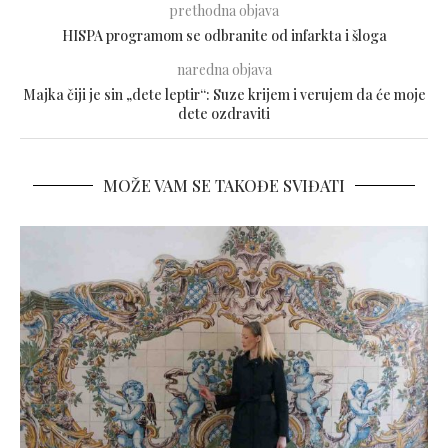
prethodna objava
HISPA programom se odbranite od infarkta i šloga
naredna objava
Majka čiji je sin „dete leptir“: Suze krijem i verujem da će moje
dete ozdraviti
MOŽE VAM SE TAKOĐE SVIĐATI