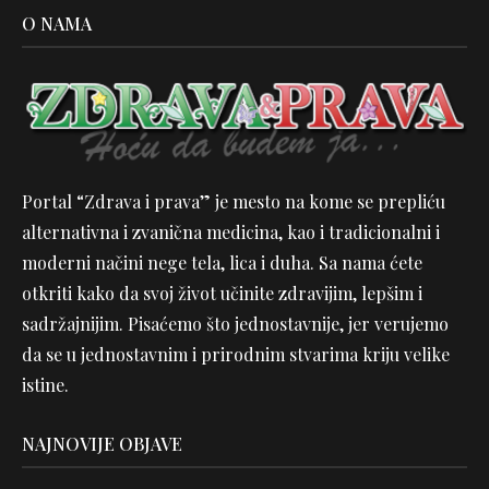
O NAMA
Portal “Zdrava i prava” je mesto na kome se prepliću
alternativna i zvanična medicina, kao i tradicionalni i
moderni načini nege tela, lica i duha. Sa nama ćete
otkriti kako da svoj život učinite zdravijim, lepšim i
sadržajnijim. Pisaćemo što jednostavnije, jer verujemo
da se u jednostavnim i prirodnim stvarima kriju velike
istine.
NAJNOVIJE OBJAVE