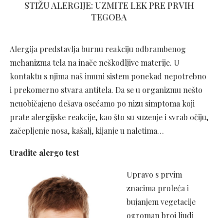
STIŽU ALERGIJE: UZMITE LEK PRE PRVIH
TEGOBA
Alergija predstavlja burnu reakciju odbrambenog
mehanizma tela na inače neškodljive materije. U
kontaktu s njima naš imuni sistem ponekad nepotrebno
i prekomerno stvara antitela. Da se u organizmu nešto
neuobičajeno dešava osećamo po nizu simptoma koji
prate alergijske reakcije, kao što su suzenje i svrab očiju,
začepljenje nosa, kašalj, kijanje u naletima…
Uradite alergo test
Upravo s prvim
znacima proleća i
bujanjem vegetacije
ogroman broj ljudi