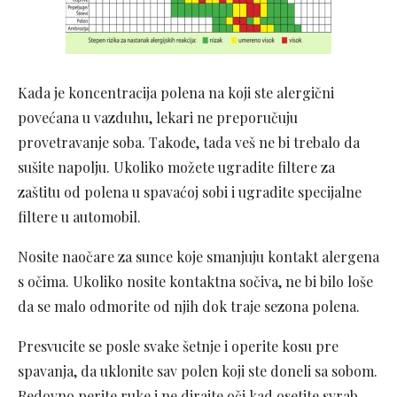
Kada je koncentracija polena na koji ste alergični
povećana u vazduhu, lekari ne preporučuju
provetravanje soba. Takođe, tada veš ne bi trebalo da
sušite napolju. Ukoliko možete ugradite filtere za
zaštitu od polena u spavaćoj sobi i ugradite specijalne
filtere u automobil.
Nosite naočare za sunce koje smanjuju kontakt alergena
s očima. Ukoliko nosite kontaktna sočiva, ne bi bilo loše
da se malo odmorite od njih dok traje sezona polena.
Presvucite se posle svake šetnje i operite kosu pre
spavanja, da uklonite sav polen koji ste doneli sa sobom.
Redovno perite ruke i ne dirajte oči kad osetite svrab.