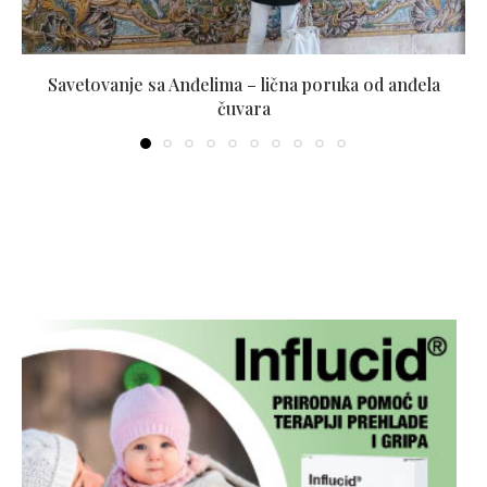
Savetovanje sa Anđelima – lična poruka od anđela
čuvara