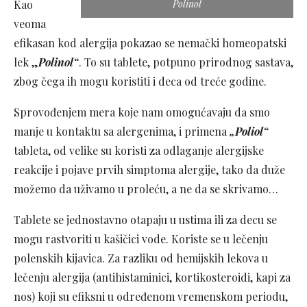
Kao
Polinol
veoma
efikasan kod alergija pokazao se nemački homeopatski
lek „
Polinol“
. To su tablete, potpuno prirodnog sastava,
zbog čega ih mogu koristiti i deca od treće godine.
Sprovođenjem mera koje nam omogućavaju da smo
manje u kontaktu sa alergenima, i primena
„Poliol“
tableta, od velike su koristi za odlaganje alergijske
reakcije i pojave prvih simptoma alergije, tako da duže
možemo da uživamo u proleću, a ne da se skrivamo…
Tablete se jednostavno otapaju u ustima ili za decu se
mogu rastvoriti u kašičici vode. Koriste se u lečenju
polenskih kijavica. Za razliku od hemijskih lekova u
lečenju alergija (antihistaminici, kortikosteroidi, kapi za
nos) koji su efiksni u određenom vremenskom periodu,