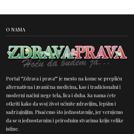
O NAMA
Portal “Zdrava i prava” je mesto na kome se prepliću
alternativna i zvanična medicina, kao i tradicionalni i
moderni načini nege tela, lica i duha. Sa nama ćete
otkriti kako da svoj život učinite zdravijim, lepšim i
sadržajnijim. Pisaćemo što jednostavnije, jer verujemo
da se u jednostavnim i prirodnim stvarima kriju velike
istine.