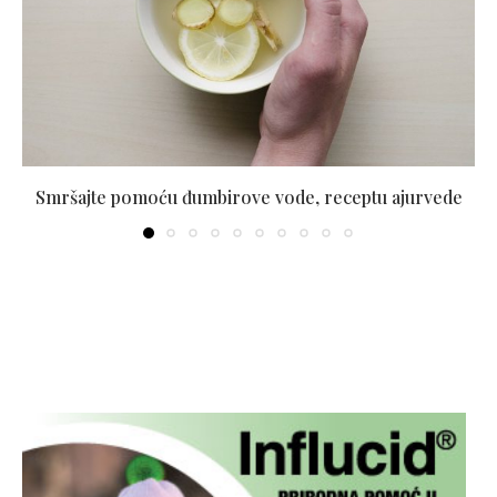
Smršajte pomoću đumbirove vode, receptu ajurvede