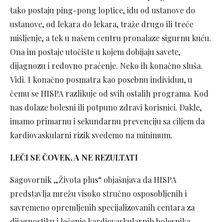
tako postaju ping-pong loptice, idu od ustanove do
ustanove, od lekara do lekara, traže drugo ili treće
mišljenje, a tek u našem centru pronalaze sigurnu kuću.
Ona im postaje utočište u kojem dobijaju savete,
dijagnozu i redovno praćenje. Neko ih konačno sluša.
Vidi. I konačno posmatra kao posebnu individuu, u
čemu se HISPA razlikuje od svih ostalih programa. Kod
nas dolaze bolesni ili potpuno zdravi korisnici. Dakle,
imamo primarnu i sekundarnu prevenciju sa ciljem da
kardiovaskularni rizik svedemo na minimum.
LEČI SE ČOVEK, A NE REZULTATI
Sagovornik „Života plus“ objašnjava da HISPA
predstavlja mrežu visoko stručno osposobljenih i
savremeno opremljenih specijalizovanih centara za
dijagnostiku i lečenje kardiovaskularnih bolesnika.