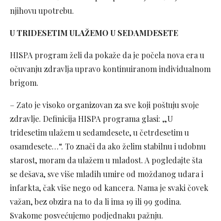
njihovu upotrebu.
U TRIDESETIM ULAŽEMO U SEDAMDESETE
HISPA program želi da pokaže da je počela nova era u
očuvanju zdravlja upravo kontinuiranom individualnom
brigom.
– Zato je visoko organizovan za sve koji poštuju svoje
zdravlje. Definicija HISPA programa glasi: „U
tridesetim ulažem u sedamdesete, u četrdesetim u
osamdesete…“. To znači da ako želim stabilnu i udobnu
starost, moram da ulažem u mladost. A pogledajte šta
se dešava, sve više mladih umire od moždanog udara i
infarkta, čak više nego od kancera. Nama je svaki čovek
važan, bez obzira na to da li ima 19 ili 99 godina.
Svakome posvećujemo podjednaku pažnju.