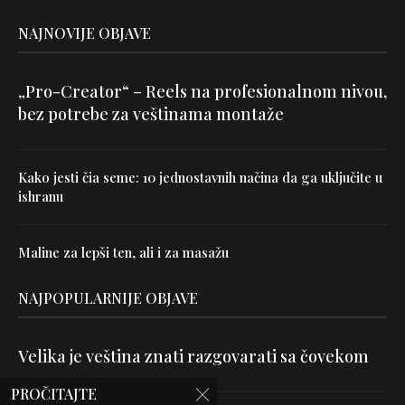
NAJNOVIJE OBJAVE
„Pro-Creator“ – Reels na profesionalnom nivou,
bez potrebe za veštinama montaže
Kako jesti čia seme: 10 jednostavnih načina da ga uključite u
ishranu
Maline za lepši ten, ali i za masažu
NAJPOPULARNIJE OBJAVE
Velika je veština znati razgovarati sa čovekom
PROČITAJTE