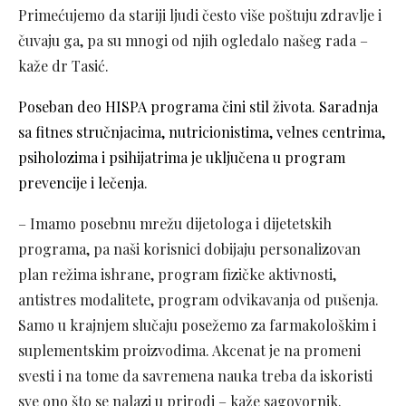
Primećujemo da stariji ljudi često više poštuju zdravlje i
čuvaju ga, pa su mnogi od njih ogledalo našeg rada –
kaže dr Tasić.
Poseban deo HISPA programa čini stil života. Saradnja
sa fitnes stručnjacima, nutricionistima, velnes centrima,
psiholozima i psihijatrima je uključena u program
prevencije i lečenja
.
– Imamo posebnu mrežu dijetologa i dijetetskih
programa, pa naši korisnici dobijaju personalizovan
plan režima ishrane, program fizičke aktivnosti,
antistres modalitete, program odvikavanja od pušenja.
Samo u krajnjem slučaju posežemo za farmakološkim i
suplementskim proizvodima. Akcenat je na promeni
svesti i na tome da savremena nauka treba da iskoristi
sve ono što se nalazi u prirodi – kaže sagovornik.