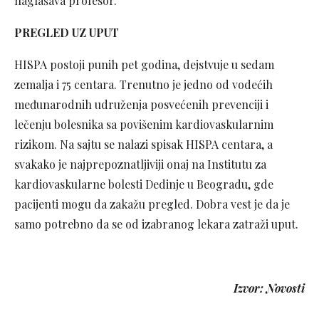
naglašava profesor.
PREGLED UZ UPUT
HISPA postoji punih pet godina, dejstvuje u sedam
zemalja i 75 centara. Trenutno je jedno od vodećih
međunarodnih udruženja posvećenih prevenciji i
lečenju bolesnika sa povišenim kardiovaskularnim
rizikom. Na sajtu se nalazi spisak HISPA centara, a
svakako je najprepoznatljiviji onaj na Institutu za
kardiovaskularne bolesti Dedinje u Beogradu, gde
pacijenti mogu da zakažu pregled. Dobra vest je da je
samo potrebno da se od izabranog lekara zatraži uput.
Izvor: Novosti