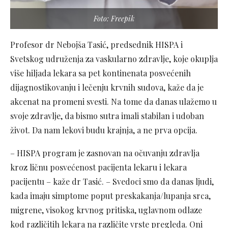
Foto: Freepik
Profesor dr Nebojša Tasić, predsednik HISPA i
Svetskog udruženja za vaskularno zdravlje, koje okuplja
više hiljada lekara sa pet kontinenata posvećenih
dijagnostikovanju i lečenju krvnih sudova, kaže da je
akcenat na promeni svesti. Na tome da danas ulažemo u
svoje zdravlje, da bismo sutra imali stabilan i udoban
život. Da nam lekovi budu krajnja, a ne prva opcija.
– HISPA program je zasnovan na očuvanju zdravlja
kroz ličnu posvećenost pacijenta lekaru i lekara
pacijentu – kaže dr Tasić. – Svedoci smo da danas ljudi,
kada imaju simptome poput preskakanja/lupanja srca,
migrene, visokog krvnog pritiska, uglavnom odlaze
kod različitih lekara na različite vrste pregleda. Oni