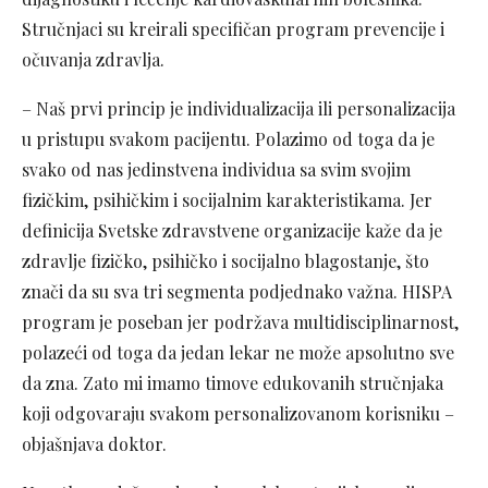
Stručnjaci su kreirali specifičan program prevencije i
očuvanja zdravlja.
– Naš prvi princip je individualizacija ili personalizacija
u pristupu svakom pacijentu. Polazimo od toga da je
svako od nas jedinstvena individua sa svim svojim
fizičkim, psihičkim i socijalnim karakteristikama. Jer
definicija Svetske zdravstvene organizacije kaže da je
zdravlje fizičko, psihičko i socijalno blagostanje, što
znači da su sva tri segmenta podjednako važna. HISPA
program je poseban jer podržava multidisciplinarnost,
polazeći od toga da jedan lekar ne može apsolutno sve
da zna. Zato mi imamo timove edukovanih stručnjaka
koji odgovaraju svakom personalizovanom korisniku –
objašnjava doktor.