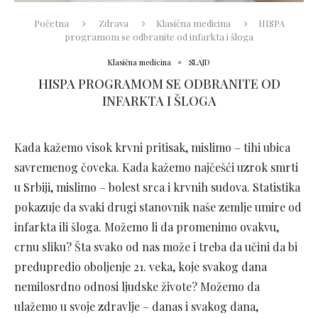
Početna
Zdrava
Klasična medicina
HISPA
programom se odbranite od infarkta i šloga
Klasična medicina
SLAJD
HISPA PROGRAMOM SE ODBRANITE OD
INFARKTA I ŠLOGA
Kada kažemo visok krvni pritisak, mislimo – tihi ubica
savremenog čoveka. Kada kažemo najčešći uzrok smrti
u Srbiji, mislimo – bolest srca i krvnih sudova. Statistika
pokazuje da svaki drugi stanovnik naše zemlje umire od
infarkta ili šloga. Možemo li da promenimo ovakvu,
crnu sliku? Šta svako od nas može i treba da učini da bi
predupredio oboljenje 21. veka, koje svakog dana
nemilosrdno odnosi ljudske živote? Možemo da
ulažemo u svoje zdravlje – danas i svakog dana,