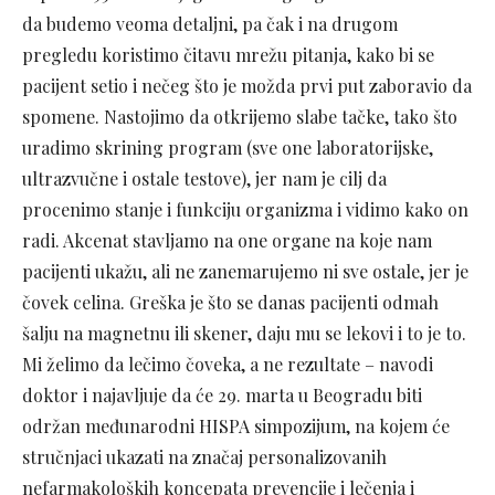
da budemo veoma detaljni, pa čak i na drugom
pregledu koristimo čitavu mrežu pitanja, kako bi se
pacijent setio i nečeg što je možda prvi put zaboravio da
spomene. Nastojimo da otkrijemo slabe tačke, tako što
uradimo skrining program (sve one laboratorijske,
ultrazvučne i ostale testove), jer nam je cilj da
procenimo stanje i funkciju organizma i vidimo kako on
radi. Akcenat stavljamo na one organe na koje nam
pacijenti ukažu, ali ne zanemarujemo ni sve ostale, jer je
čovek celina. Greška je što se danas pacijenti odmah
šalju na magnetnu ili skener, daju mu se lekovi i to je to.
Mi želimo da lečimo čoveka, a ne rezultate – navodi
doktor i najavljuje da će 29. marta u Beogradu biti
održan međunarodni HISPA simpozijum, na kojem će
stručnjaci ukazati na značaj personalizovanih
nefarmakoloških koncepata prevencije i lečenja i