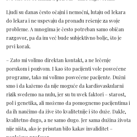
Ljudi su danas često očajni i nemoćni, lutaju od lekara
do lekara i ne uspevaju da pronađu rešenje za svoje
probleme. A mnogima je često potreban samo običan
razgovor, pa da im već bude subjektivno bolje, što je
prvi korak.
– Zato mi volimo direktan kontakt, a ne lečenje
porukom i pozivom. I kao što pacijenti vole posvećene
programe, tako mi volimo posvećene pacijente. Dužni
smo i da kažemo da nije moguće da kardiovaskularni
rizik svedemo na nulu, jer su tu uvek faktori – starost,
pol i genetika, ali možemo da pomognemo pacijentima i
da ih naučimo da žive što kvalitetnije i što duže. Dakle,
kvalitetno dugo, a ne samo dugo. Jer sama dužina života
nije ništa, ako je prisutan bilo kakav invaliditet –