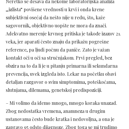
Neretko se dešava da nekome laboratorijska analiza
„izlista“ povišene vrednosti u krvi i onda krene
subjektivni osećaj da nešto nije u redu, što, kaže
sagovornik, objektivno uopšte ne mora da znači.
Adekvatno merenje krvnog pritiska je takođe izazov 21.
veka, jer aparati često znaju da prikažu pogrešne
reference, pa ljudi počnu da paniče. Zato je važan
kontakt oči u oči sa stručnjakom. Prvi pregled, bez
obzira na to da li je u pitanju primarna ili sekundarna
prevencija, uvek izgleda isto. Lekar na početku obavi
detaljan razgovor o svim simptomima, poteškoćama,
slutnjama, dilemama, genetskoj predispoziciji.
– Mi volimo da idemo mnogo, mnogo koraka unazad.
Zbog nedostatka vremena, anamneza u drugim
ustanovama često bude kratka i nedovoljna, a ona je
zapravo 95 odsto dijagnoze. Zbog toga se mi trudimo