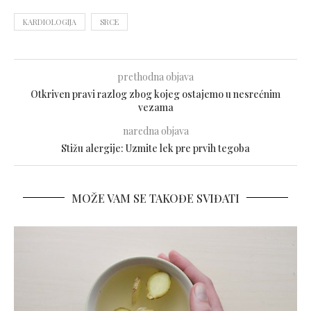
KARDIOLOGIJA
SRCE
prethodna objava
Otkriven pravi razlog zbog kojeg ostajemo u nesrećnim
vezama
naredna objava
Stižu alergije: Uzmite lek pre prvih tegoba
MOŽE VAM SE TAKOĐE SVIĐATI