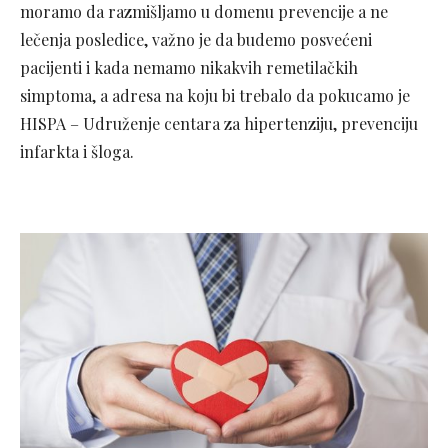
moramo da razmišljamo u domenu prevencije a ne
lečenja posledice, važno je da budemo posvećeni
pacijenti i kada nemamo nikakvih remetilačkih
simptoma, a adresa na koju bi trebalo da pokucamo je
HISPA – Udruženje centara za hipertenziju, prevenciju
infarkta i šloga.