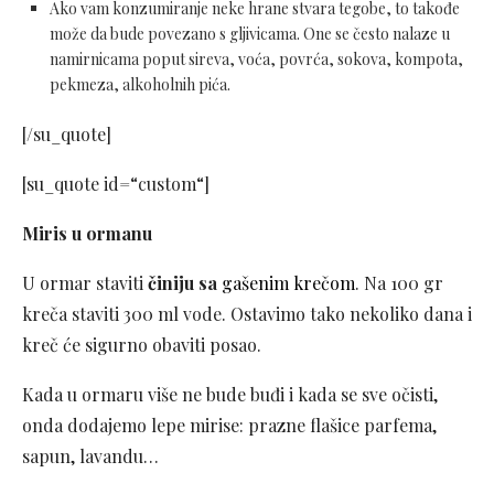
Ako vam konzumiranje neke hrane stvara tegobe, to takođe
može da bude povezano s gljivicama. One se često nalaze u
namirnicama poput sireva, voća, povrća, sokova, kompota,
pekmeza, alkoholnih pića.
[/su_quote]
[su_quote id=“custom“]
Miris u ormanu
U ormar staviti
činiju sa
gašenim krečom
. Na 100 gr
kreča staviti 300 ml vode. Ostavimo tako nekoliko dana i
kreč će sigurno obaviti posao.
Kada u ormaru više ne bude buđi i kada se sve očisti,
onda dodajemo lepe mirise: prazne flašice parfema,
sapun, lavandu…