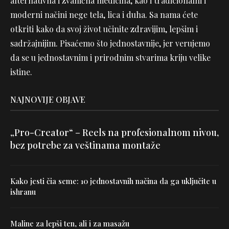
alternativna i zvanična medicina, kao i tradicionalni i
moderni načini nege tela, lica i duha. Sa nama ćete
otkriti kako da svoj život učinite zdravijim, lepšim i
sadržajnijim. Pisaćemo što jednostavnije, jer verujemo
da se u jednostavnim i prirodnim stvarima kriju velike
istine.
NAJNOVIJE OBJAVE
„Pro-Creator“ – Reels na profesionalnom nivou,
bez potrebe za veštinama montaže
Kako jesti čia seme: 10 jednostavnih načina da ga uključite u
ishranu
Maline za lepši ten, ali i za masažu