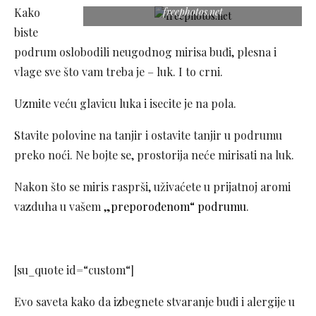
Kako
freephotos.net
biste
podrum oslobodili neugodnog mirisa buđi, plesna i
vlage sve što vam treba je – luk. I to crni.
Uzmite veću glavicu luka i isecite je na pola.
Stavite polovine na tanjir i ostavite tanjir u podrumu
preko noći. Ne bojte se, prostorija neće mirisati na luk.
Nakon što se miris rasprši, uživaćete u prijatnoj aromi
vazduha u vašem
„preporođenom“ podrumu
.
[su_quote id=“custom“]
Evo saveta kako da izbegnete stvaranje buđi i alergije u