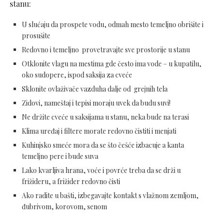
stanu:
U slućaju da prospete vodu, odmah mesto temeljno obrišite i
prosušite
Redovno i temeljno provetravajte sve prostorije u stanu
Otklonite vlagu na mestima gde često ima vode – u kupatilu,
oko sudopere, ispod saksija za cveće
Sklonite ovlaživače vazduha dalje od grejnih tela
Zidovi, nameštaj i tepisi moraju uvek da budu suvi!
Ne držite cveće u saksijama u stanu, neka bude na terasi
Klima uređaj i filtere morate redovno čistiti i menjati
Kuhinjsko smeće mora da se što češće izbacuje a kanta
temeljno pere i bude suva
Lako kvarljiva hrana, voće i povrće treba da se drži u
frižideru, a frižider redovno čisti
Ako radite u bašti, izbegavajte kontakt s vlažnom zemljom,
đubrivom, korovom, senom