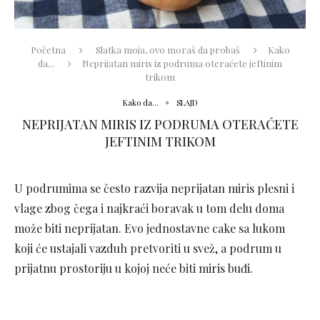
Početna
Slatka moja, ovo moraš da probaš
Kako
da...
Neprijatan miris iz podruma oteraćete jeftinim
trikom
Kako da...
SLAJD
NEPRIJATAN MIRIS IZ PODRUMA OTERAĆETE
JEFTINIM TRIKOM
U podrumima se često razvija neprijatan miris plesni i
vlage zbog čega i najkraći boravak u tom delu doma
može biti neprijatan. Evo jednostavne cake sa lukom
koji će ustajali vazduh pretvoriti u svež, a podrum u
prijatnu prostoriju u kojoj neće biti miris buđi.