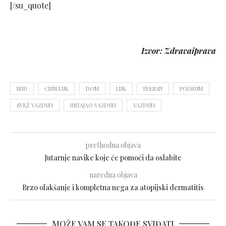
[/su_quote]
Izvor: Zdravaiprava
BUĐ
CRNI LUK
DOM
LUK
PLESAN
PODRUM
SVEŽ VAZDUH
USTAJAO VAZDUH
VAZDUH
prethodna objava
Jutarnje navike koje će pomoći da oslabite
naredna objava
Brzo olakšanje i kompletna nega za atopijski dermatitis
MOŽE VAM SE TAKOĐE SVIĐATI