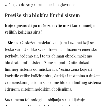
začin, 20 do 50 grama, a ne kao glavno jelo.
Previše sira blokira limfni sistem
Koje opasnosti po naše zdravlje nosi konzumacija
velikih količina sira?
–
Sir
sadrži složen molekul kalcijum kazeinat koji se
teško vari. Ukoliko svakodnevno, u dužem vremenskom
periodu, jedemo sir, i to uz obiman obrok, možemo
blokirati limfni sistem. Žene su podložnije blokadi
limfnog sistema od muškaraca. Većina žena koje su
koristile velike količine sira, slatkiša i testenina u dužem
vremenskom periodu su sklone blokadi limfnog sistema
i drugim autoimunološkim oboljenjima.
Savremena tehnologija dobijanja sira uključuje