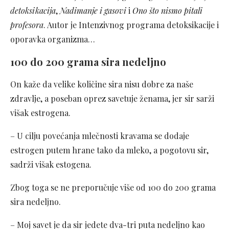
detoksikacija
,
Nadimanje i gasovi
i
Ono što nismo pitali
profesora
. Autor je Intenzivnog programa detoksikacije i
oporavka organizma…
100 do 200 grama sira nedeljno
On kaže da velike količine sira nisu dobre za naše
zdravlje, a poseban oprez savetuje ženama, jer sir sarži
višak estrogena.
– U cilju povećanja mlečnosti kravama se dodaje
estrogen putem hrane tako da mleko, a pogotovu sir,
sadrži višak estogena.
Zbog toga se ne preporučuje više od 100 do 200 grama
sira nedeljno.
– Moj savet je da sir jedete dva-tri puta nedeljno kao