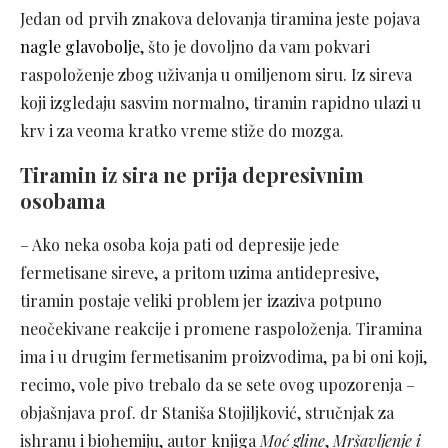
Jedan od prvih znakova delovanja tiramina jeste pojava
nagle glavobolje
, što je dovoljno da vam pokvari
raspoloženje zbog uživanja u omiljenom siru. Iz sireva
koji izgledaju sasvim normalno, tiramin rapidno ulazi u
krv i za veoma kratko vreme stiže do mozga.
Tiramin iz sira ne prija depresivnim
osobama
– Ako neka osoba koja pati od depresije jede
fermetisane sireve, a pritom uzima antidepresive,
tiramin postaje veliki problem jer izaziva potpuno
neočekivane reakcije i promene raspoloženja. Tiramina
ima i u drugim fermetisanim proizvodima, pa bi oni koji,
recimo, vole pivo trebalo da se sete ovog upozorenja –
objašnjava prof. dr Staniša Stojiljković, stručnjak za
ishranu i biohemiju, autor knjiga
Moć gline
,
Mršavljenje i