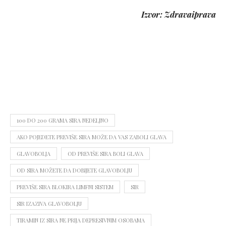
Izvor: Zdravaiprava
100 DO 200 GRAMA SIRA NEDELJNO
AKO POJEDETE PREVIŠE SIRA MOŽE DA VAS ZABOLI GLAVA
GLAVOBOLJA
OD PREVIŠE SIRA BOLI GLAVA
OD SIRA MOŽETE DA DOBIJETE GLAVOBOLJU
PREVIŠE SIRA BLOKIRA LIMFNI SISTEM
SIR
SIR IZAZIVA GLAVOBOLJU
TIRAMIN IZ SIRA NE PRIJA DEPRESIVNIM OSOBAMA