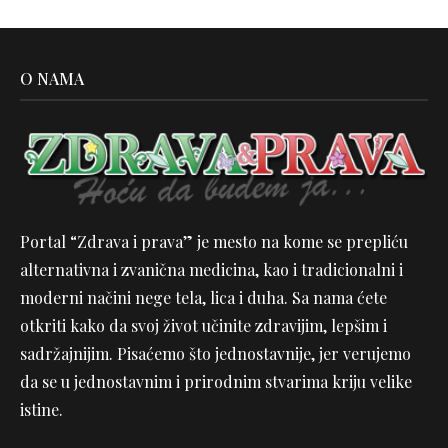
O NAMA
Portal “Zdrava i prava” je mesto na kome se prepliću
alternativna i zvanična medicina, kao i tradicionalni i
moderni načini nege tela, lica i duha. Sa nama ćete
otkriti kako da svoj život učinite zdravijim, lepšim i
sadržajnijim. Pisaćemo što jednostavnije, jer verujemo
da se u jednostavnim i prirodnim stvarima kriju velike
istine.