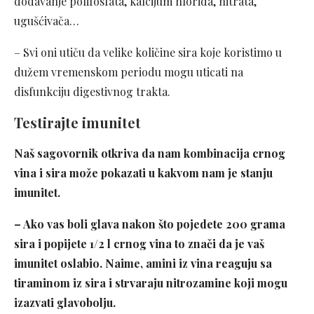
dodavanje polifosfata, kalcijum hlorida, nitrata,
ugušćivača…
– Svi oni utiču da velike količine sira koje koristimo u
dužem vremenskom periodu mogu uticati na
disfunkciju digestivnog trakta.
Testirajte imunitet
Naš sagovornik otkriva da nam kombinacija crnog
vina i sira može pokazati u kakvom nam je stanju
imunitet.
– Ako vas boli glava nakon što pojedete 200 grama
sira i popijete 1/2 l crnog vina to znači da je vaš
imunitet oslabio. Naime, amini iz vina reaguju sa
tiraminom iz sira i strvaraju nitrozamine koji mogu
izazvati glavobolju.