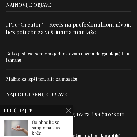
NAJNOVIJE OBJAVE
„Pro-Creator“ – Reels na profesionalnom nivou,
bez potrebe za veštinama montaže
Kako jesti čia seme: 10 jednostavnih načina da ga uključite u
ishranu
Maline za lepši ten, ali i za masažu
NAJPOPULARNIJE OBJAVE
PROČITAJTE
Velika je veština znati razgovarati sa čovekom
Oslobodite se
simptoma suve
kože
Uništite parazite i normalizujte težinu uz lan i karanfilić