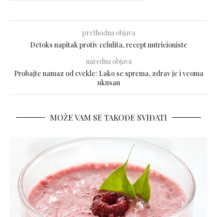
prethodna objava
Detoks napitak protiv celulita, recept nutricioniste
naredna objava
Probajte namaz od cvekle: Lako se sprema, zdrav je i veoma
ukusan
MOŽE VAM SE TAKOĐE SVIĐATI