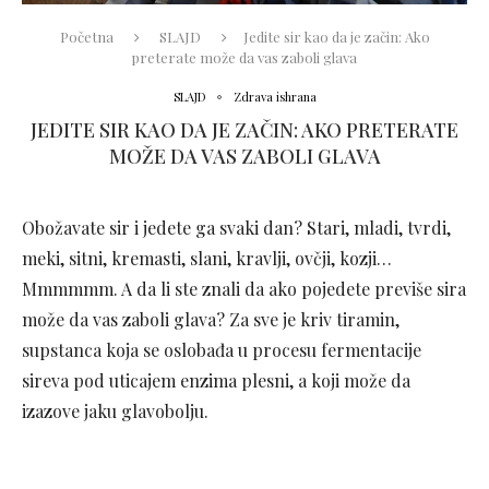
Početna
SLAJD
Jedite sir kao da je začin: Ako
preterate može da vas zaboli glava
SLAJD
Zdrava ishrana
JEDITE SIR KAO DA JE ZAČIN: AKO PRETERATE
MOŽE DA VAS ZABOLI GLAVA
Obožavate sir i jedete ga svaki dan? Stari, mladi, tvrdi,
meki, sitni, kremasti, slani, kravlji, ovčji, kozji…
Mmmmmm. A da li ste znali da ako pojedete previše sira
može da vas zaboli glava? Za sve je kriv tiramin,
supstanca koja se oslobađa u procesu fermentacije
sireva pod uticajem enzima plesni, a koji može da
izazove jaku glavobolju.