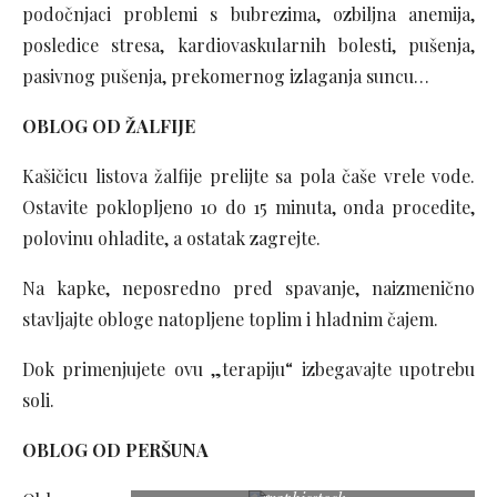
podočnjaci problemi s bubrezima, ozbiljna anemija,
posledice stresa, kardiovaskularnih bolesti, pušenja,
pasivnog pušenja, prekomernog izlaganja suncu…
OBLOG OD ŽALFIJE
Kašičicu listova žalfije prelijte sa pola čaše vrele vode.
Ostavite poklopljeno 10 do 15 minuta, onda procedite,
polovinu ohladite, a ostatak zagrejte.
Na kapke, neposredno pred spavanje, naizmenično
stavljajte obloge natopljene toplim i hladnim čajem.
Dok primenjujete ovu „terapiju“ izbegavajte upotrebu
soli.
OBLOG OD PERŠUNA