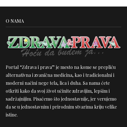
O NAMA
Portal “Zdrava i prava” je mesto na kome se prepliću
alternativna i zvanična medicina, kao i tradicionalni i
moderni načini nege tela, lica i duha. Sa nama ćete
otkriti kako da svoj život učinite zdravijim, lepšim i
sadržajnijim. Pisaćemo što jednostavnije, jer verujemo
da se u jednostavnim i prirodnim stvarima kriju velike
istine.