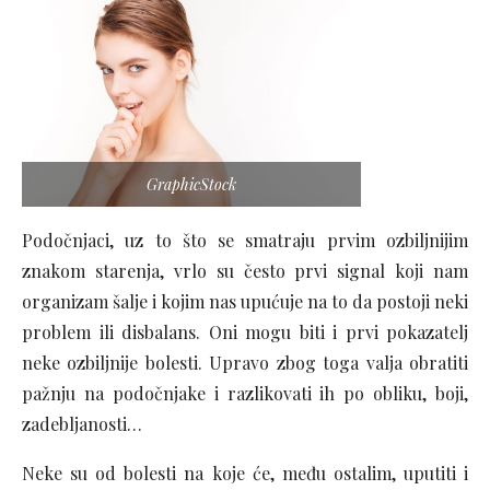
GraphicStock
Podočnjaci, uz to što se smatraju prvim ozbiljnijim
znakom starenja, vrlo su često prvi signal koji nam
organizam šalje i kojim nas upućuje na to da postoji neki
problem ili disbalans. Oni mogu biti i prvi pokazatelj
neke ozbiljnije bolesti. Upravo zbog toga valja obratiti
pažnju na podočnjake i razlikovati ih po obliku, boji,
zadebljanosti…
Neke su od bolesti na koje će, među ostalim, uputiti i