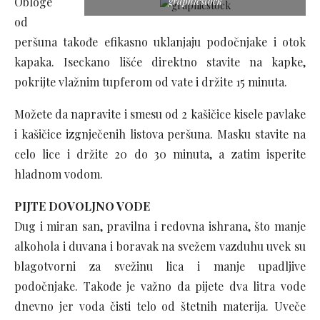
Obloge
graphicstock
od
peršuna takođe efikasno uklanjaju podočnjake i otok
kapaka. Iseckano lišće direktno stavite na kapke,
pokrijte vlažnim tupferom od vate i držite 15 minuta.
Možete da napravite i smesu od 2 kašičice kisele pavlake
i kašičice izgnječenih listova peršuna. Masku stavite na
celo lice i držite 20 do 30 minuta, a zatim isperite
hladnom vodom.
PIJTE DOVOLJNO VODE
Dug i miran san, pravilna i redovna ishrana, što manje
alkohola i duvana i boravak na svežem vazduhu uvek su
blagotvorni za svežinu lica i manje upadljive
podočnjake. Takođe je važno da pijete dva litra vode
dnevno jer voda čisti telo od štetnih materija. Uveče