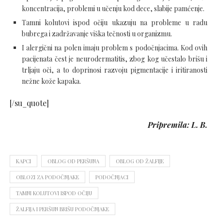
koncentracija, problemi u učenju kod dece, slabije pamćenje.
Tamni kolutovi ispod očiju ukazuju na probleme u radu
bubrega i zadržavanje viška tečnosti u organizmu.
I alergični na polen imaju problem s podočnjacima. Kod ovih
pacijenata čest je neurodermatitis, zbog kog učestalo brišu i
trljaju oči, a to doprinosi razvoju pigmentacije i iritiranosti
nežne kože kapaka.
[/su_quote]
Pripremila: L. B.
KAPCI
OBLOG OD PERŠUNA
OBLOG OD ŽALFIJE
OBLOZI ZA PODOČNJAKE
PODOČNJACI
TAMNI KOLUTOVI ISPOD OČIJU
ŽALFIJA I PERŠUN BRIŠU PODOČNJAKE