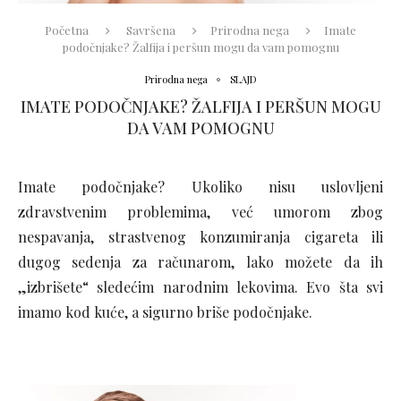
Početna
Savršena
Prirodna nega
Imate
podočnjake? Žalfija i peršun mogu da vam pomognu
Prirodna nega
SLAJD
IMATE PODOČNJAKE? ŽALFIJA I PERŠUN MOGU
DA VAM POMOGNU
Imate podočnjake? Ukoliko nisu uslovljeni
zdravstvenim problemima, već umorom zbog
nespavanja, strastvenog konzumiranja cigareta ili
dugog sedenja za računarom, lako možete da ih
„izbrišete“ sledećim narodnim lekovima. Evo šta svi
imamo kod kuće, a sigurno briše podočnjake.