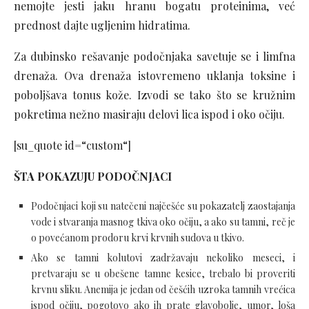
nemojte jesti jaku hranu bogatu proteinima, već
prednost dajte ugljenim hidratima.
Za dubinsko rešavanje podočnjaka savetuje se i limfna
drenaža. Ova drenaža istovremeno uklanja toksine i
poboljšava tonus kože. Izvodi se tako što se kružnim
pokretima nežno masiraju delovi lica ispod i oko očiju.
[su_quote id=“custom“]
ŠTA POKAZUJU PODOČNJACI
Podočnjaci koji su natečeni najčešće su pokazatelj zaostajanja
vode i stvaranja masnog tkiva oko očiju, a ako su tamni, reč je
o povećanom prodoru krvi krvnih sudova u tkivo.
Ako se tamni kolutovi zadržavaju nekoliko meseci, i
pretvaraju se u obešene tamne kesice, trebalo bi proveriti
krvnu sliku. Anemija je jedan od češćih uzroka tamnih vrećica
ispod očiju, pogotovo ako ih prate glavobolje, umor, loša