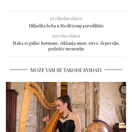
prethodna objava
Hiljadita beba u MediGroup porodilištu
naredna objava
Maka reguliše hormone, otklanja umor, stres, depresiju,
podstiče memoriju
MOŽE VAM SE TAKOĐE SVIĐATI