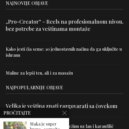
NAJNOVIJE OBJAVE
„Pro-Creator“ – Reels na profesionalnom nivou,
bez potrebe za veštinama montaže
Kako jesti čia seme: 10 jednostavnih načina da ga uključite u
ishranu
Maline za lepši ten, ali i za masažu
NAJPOPULARNIJE OBJAVE
Velika je veština znati razgovarati sa čovekom
PROČITAJTE
Maka je super
Uništite parazite i normalizujte težinu uz lan i karanfilić