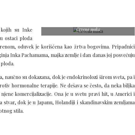
 kojih su Inke
Crvena maka
u ostaci ploda
renom, oduvek je korišćena kao žrtva bogovima. Pripadnici
inja Inka Pachamama, majka zemlje i dan danas joj posvećuju
 ploda.
, naučno su dokazana, dok je endokrinolozi širom sveta, pa i
protiv hormonalne terapije. Ne dešava se često, da neka biljka
jene komercijalizacije. Ona je u svetu pravi hit, u Americi i
na stvar, dok je u Japanu, Holandiji i skandinavskim zemljama
otnog stila.