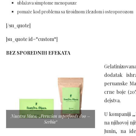
ublažava simptome menopauze
pomaže kod problema sa tiroidnom žlezdom i osteoporozom
[/su_quote]
[su_quote id=“custom“]
BEZ SPOREDNIH EFEKATA
Gelatinizova
dodatak ishr
peruanske Make
crne boje (2
dejstva.
U kompaniji „
Nuestra Maca, „Peruvian superfoods doo –
Serbia“
na njihovoj nj
Junin, na id