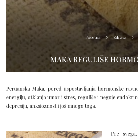
Početna
Zdrava
MAKA REGULIŠE HORMON
Peruanska Maka, pored uspostavljanja hormonske ravnot
energiju, otklanja umor i stres, reguliše i neguje endokri
depresiju, anksioznost i još mnogo toga.
Pre svega