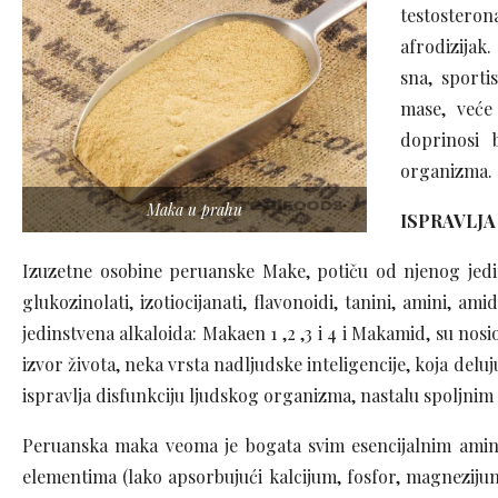
testosterona
afrodizijak
sna, sporti
mase, veće
doprinosi b
organizma.
Maka u prahu
ISPRAVLJA
Izuzetne osobine peruanske Make, potiču od njenog jedin
glukozinolati, izotiocijanati, flavonoidi, tanini, amini, ami
jedinstvena alkaloida: Makaen 1 ,2 ,3 i 4 i Makamid, su no
izvor života, neka vrsta nadljudske inteligencije, koja del
ispravlja disfunkciju ljudskog organizma, nastalu spoljnim
Peruanska maka veoma je bogata svim esencijalnim amino 
elementima (lako apsorbujući kalcijum, fosfor, magnezijum