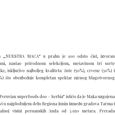
na „NUESTRA MACA“ u prahu je 100 odsto čist, izvoran
ani, nastao prirodnom selekcijom, mešavinom tri sorte
, isključivo najboljeg kvaliteta: žute (50%), crvene (30%) i
0%) što obezbeđuje kompletan spektar njenog blagotvornog
Peruvian superfoods doo – Serbia“ ističu da je Maka uzgojena
ivi u najplodnijem delu Regiona Junin između gradova Tarma i
ealnoj visini peruanskih Anda od 3.950 metara. Prerada