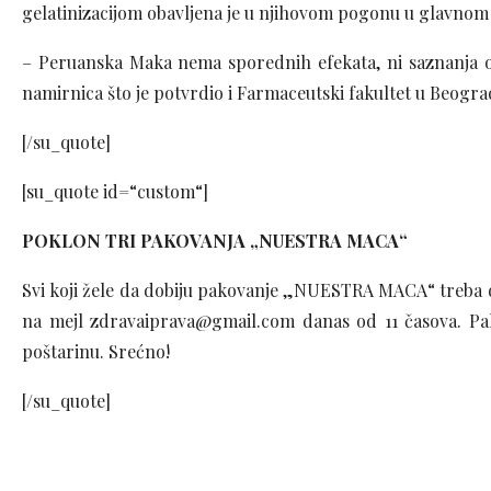
gelatinizacijom obavljena je u njihovom pogonu u glavnom
– Peruanska Maka nema sporednih efekata, ni saznanja o 
namirnica što je potvrdio i Farmaceutski fakultet u Beogr
[/su_quote]
[su_quote id=“custom“]
POKLON TRI PAKOVANJA „NUESTRA MACA“
Svi koji žele da dobiju pakovanje „NUESTRA MACA“ treba da
na mejl zdravaiprava@gmail.com danas od 11 časova. Pak
poštarinu. Srećno!
[/su_quote]