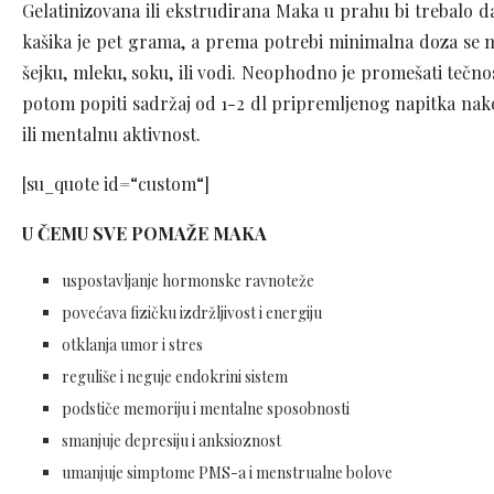
Gelatinizovana ili ekstrudirana Maka u prahu bi trebalo 
kašika je pet grama, a prema potrebi minimalna doza se mo
šejku, mleku, soku, ili vodi. Neophodno je promešati tečnos
potom popiti sadržaj od 1-2 dl pripremljenog napitka nakon
ili mentalnu aktivnost.
[su_quote id=“custom“]
U ČEMU SVE POMAŽE MAKA
uspostavljanje hormonske ravnoteže
povećava fizičku izdržljivost i energiju
otklanja umor i stres
reguliše i neguje endokrini sistem
podstiče memoriju i mentalne sposobnosti
smanjuje depresiju i anksioznost
umanjuje simptome PMS-a i menstrualne bolove