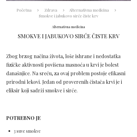
Početna
Zdrava
Alternativna medicina
Smokve i jabukovo sirće čiste krv
Alternativna medicina
SMOKVE I JABUKOVO SIRĆE ČISTE KRV
Zbog brzog načina života, loše ishrane i nedostatka
fizičke aktivnosti povišena masnoća u krvi je bolest
današnjice. Na sreću, za ovaj problem postoje efikasni
prirodni lekovi. Jedan od proverenih čistača krvi je i
eliksir koji sadrži smokve i sirće.
POTREBNO JE
3 suve smokve