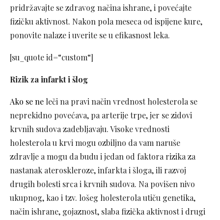
pridržavajte se zdravog načina ishrane, i povećajte
fizičku aktivnost. Nakon pola meseca od ispijene kure,
ponovite nalaze i uverite se u efikasnost leka.
[su_quote id=“custom“]
Rizik za infarkt i šlog
Ako se ne
leči na pravi način vrednost holesterola se
neprekidno povećava, pa arterije trpe, jer se zidovi
krvnih sudova zadebljavaju. Visoke vrednosti
holesterola u krvi mogu ozbiljno da vam naruše
zdravlje a mogu da budu i jedan od faktora rizika za
nastanak ateroskleroze, infarkta i šloga, ili razvoj
drugih bolesti srca i krvnih sudova. Na povišen nivo
ukupnog, kao i tzv. lošeg holesterola utiču genetika,
način ishrane, gojaznost, slaba fizička aktivnost i drugi