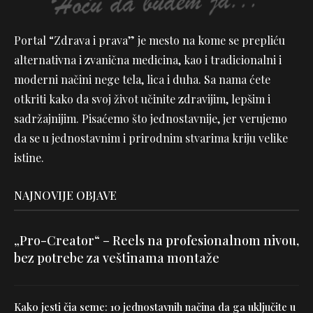
Portal “Zdrava i prava” je mesto na kome se prepliću
alternativna i zvanična medicina, kao i tradicionalni i
moderni načini nege tela, lica i duha. Sa nama ćete
otkriti kako da svoj život učinite zdravijim, lepšim i
sadržajnijim. Pisaćemo što jednostavnije, jer verujemo
da se u jednostavnim i prirodnim stvarima kriju velike
istine.
NAJNOVIJE OBJAVE
„Pro-Creator“ – Reels na profesionalnom nivou,
bez potrebe za veštinama montaže
Kako jesti čia seme: 10 jednostavnih načina da ga uključite u