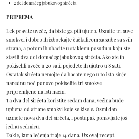
2 dcl domaćeg jabukovog sirćeta
PRIPREMA
Lek pravite uveče, da biste ga pili ujutro. Uzmite tri suve
smokve, i dobro ih izbockajte čačkalicom za zube sa svih
strana, a potom ih ubacite u staklenu posudu u koju ste
stavili dva dcl domaćeg jabukovog sirćeta. Ako ste ih
pokiselili uveče u 20 sati, pojedete ih ujutro u 8 sati.
Ostatak sirćeta nemojte da bacate nego u to isto sirće
narednu noć ponovo pokiselite tri smokve
pripremljene na isti način.
Ta dva dcl sirćeta
koristite sedam dana, većina bude
upijena od strane smokvi koje se kisele. Osmi dan
uzmete nova dva dcl sirćeta, i postupak ponavljate još
jednu sedmicu.
Dakle, kura lečenja traje 14 dana. Uz ovaj recept