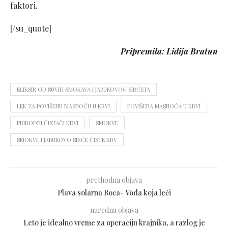
faktori.
[/su_quote]
Pripremila: Lidija Bratun
ELIKSIR OD SUVIH SMOKAVA I JABUKOVOG SIRĆETA
LEK ZA POVIŠENU MASNOĆU U KRVI
POVIŠENA MASNOĆA U KRVI
PRIRODNI ČISTAČI KRVI
SMOKVE
SMOKVE I JABUKOVO SIRĆE ČISTE KRV
prethodna objava
Plava solarna Boca- Voda koja leči
naredna objava
Leto je idealno vreme za operaciju krajnika, a razlog je