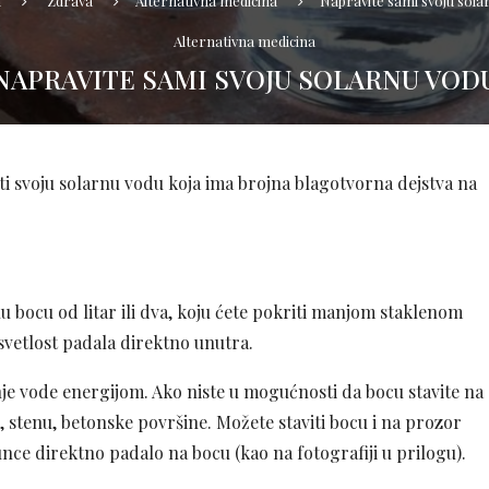
a
Zdrava
Alternativna medicina
Napravite sami svoju sola
Alternativna medicina
NAPRAVITE SAMI SVOJU SOLARNU VOD
ti svoju solarnu vodu koja ima brojna blagotvorna dejstva na
enu bocu od litar ili dva, koju ćete pokriti manjom staklenom
vetlost padala direktno unutra.
nje vode energijom. Ako niste u mogućnosti da bocu stavite na
, stenu, betonske površine. Možete staviti bocu i na prozor
nce direktno padalo na bocu (kao na fotografiji u prilogu).