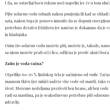
I da, ne ostavljaj bocu tokom noći napolju jer će u tom sluč
Pijte solarnu vodu odmah nakon punjenja ili kad se ohladi
sata, nakon toga je ponovo iznesite da se dopuni energijom
potrebno držati u frižideru jer naučno je dokazano da je v
iz hladnjaka.
Osim što solarnu vodu možete piti, možete je, takođe, nanosi
sa njom možete prati oči i lice, odlična je protiv akni i bora.
Zašto je voda važna?
Otprilike 60-70 % ljudskog tela je sačinjeno od
vode
. Tačn
masnom tkivu (jer mišići sadrže više vode od masti). Iako v
život. Možemo nedeljama preživeti bez hrane, ali bez vode
radi sa mastima, pa je svakodnevno potrebno piti odnosno
zdravlje.