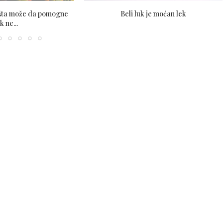
 šta može da pomogne
Beli luk je moćan lek
k ne...