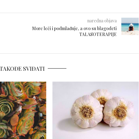
naredna objava
More leči i podmlađuje, a ovo su blagodeti
TALASOTERAPIJE
TAKOĐE SVIĐATI