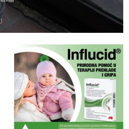
rnu vodu
U