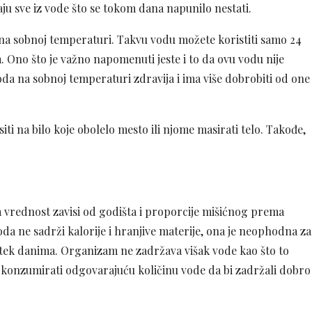
aju sve iz vode što se tokom dana napunilo nestati.
 na sobnoj temperaturi. Takvu vodu možete koristiti samo 24
. Ono što je važno napomenuti jeste i to da ovu vodu nije
oda na sobnoj temperaturi zdravija i ima više dobrobiti od one
ti na bilo koje obolelo mesto ili njome masirati telo. Takođe,
a vrednost zavisi od godišta i proporcije mišićnog prema
oda ne sadrži kalorije i hranjive materije, ona je neophodna za
 tek danima. Organizam ne zadržava višak vode kao što to
 konzumirati odgovarajuću količinu vode da bi zadržali dobro