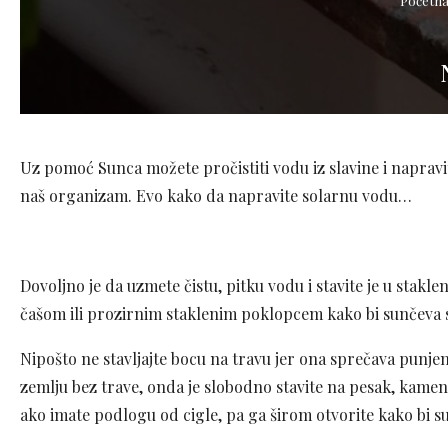
Početn
Uz pomoć Sunca možete pročistiti vodu iz slavine i napravi
naš organizam. Evo kako da napravite solarnu vodu…
Dovoljno je da uzmete čistu, pitku vodu i stavite je u stakl
čašom ili prozirnim staklenim poklopcem kako bi sunčeva s
Nipošto ne stavljajte bocu na travu jer ona sprečava punje
zemlju bez trave, onda je slobodno stavite na pesak, kamen
ako imate podlogu od cigle, pa ga širom otvorite kako bi su