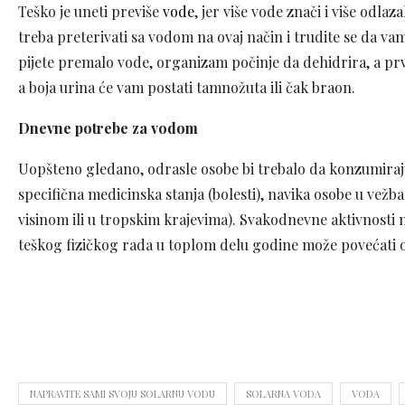
Teško je uneti previše
vode
, jer više vode znači i više odla
treba preterivati sa vodom na ovaj način i trudite se da 
pijete premalo vode, organizam počinje da dehidrira, a prv
a boja urina će vam postati tamnožuta ili čak braon.
Dnevne potrebe za vodom
Uopšteno gledano, odrasle osobe bi trebalo da konzumiraju
specifična medicinska stanja (bolesti), navika osobe u ve
visinom ili u tropskim krajevima). Svakodnevne aktivnost
teškog fizičkog rada u toplom delu godine može povećati o
NAPRAVITE SAMI SVOJU SOLARNU VODU
SOLARNA VODA
VODA