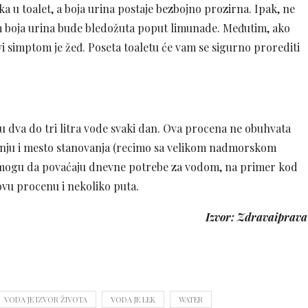
zaka u toalet, a boja urina postaje bezbojno prozirna. Ipak, ne
vam boja urina bude bledožuta poput limunade. Međutim, ako
i simptom je žeđ. Poseta toaletu će vam se sigurno prorediti
 dva do tri litra vode svaki dan. Ova procena ne obuhvata
žbanju i mesto stanovanja (recimo sa velikom nadmorskom
i mogu da povaćaju dnevne potrebe za vodom, na primer kod
vu procenu i nekoliko puta.
Izvor: Zdravaiprava
VODA JE IZVOR ŽIVOTA
VODA JE LEK
WATER