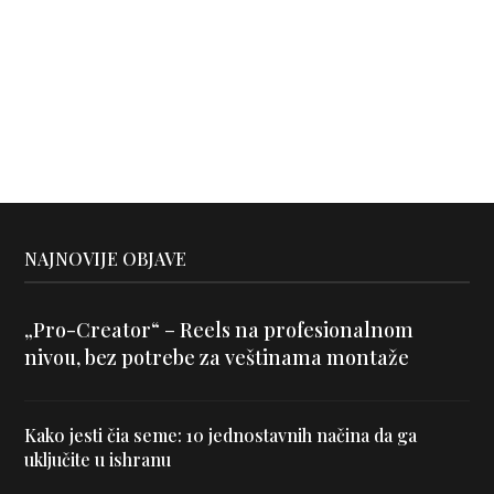
NAJNOVIJE OBJAVE
„Pro-Creator“ – Reels na profesionalnom
nivou, bez potrebe za veštinama montaže
Kako jesti čia seme: 10 jednostavnih načina da ga
uključite u ishranu