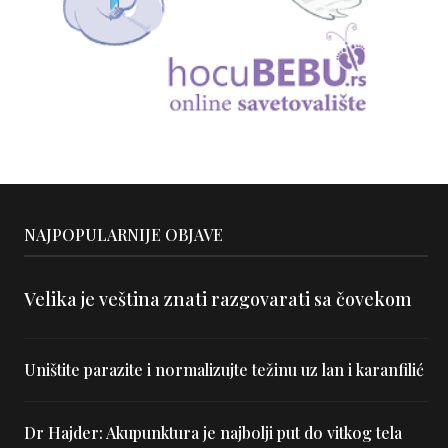
NAJPOPULARNIJE OBJAVE
Velika je veština znati razgovarati sa čovekom
Uništite parazite i normalizujte težinu uz lan i karanfilić
Dr Hajder: Akupunktura je najbolji put do vitkog tela