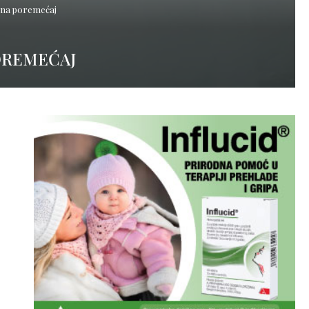
u na poremećaj
POREMEĆAJ