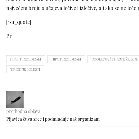
najvećem broju slučajeva lečive i izlečive, ali ako se ne le
[/su_quote]
Pr
HIPERTIREOIDIZAM
HIPOTIREOIDIZAM
OBOLJENJA ŠTITASTE ŽLEZDE
TIROIDNE BOLESTI
prethodna objava
Pijavica čuva srce i podmlađuje naš organizam