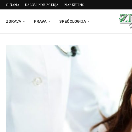
O NAMA
USLOVI KORIŠĆENJA
MARKETING
ZDRAVA
PRAVA
SREĆOLOGIJA