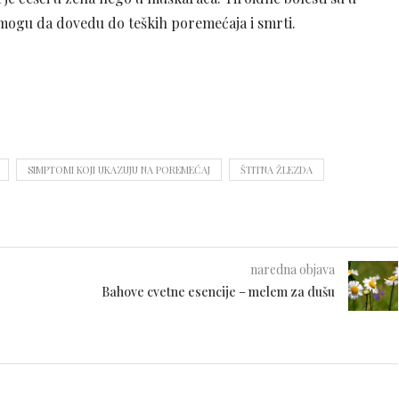
če mogu da dovedu do teških poremećaja i smrti.
SIMPTOMI KOJI UKAZUJU NA POREMEĆAJ
ŠTITNA ŽLEZDA
naredna objava
Bahove cvetne esencije – melem za dušu