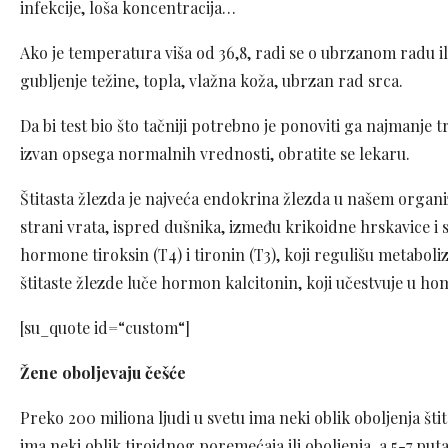
infekcije, loša koncentracija…
Ako je temperatura viša od 36,8, radi se o ubrzanom radu i
gubljenje težine, topla, vlažna koža, ubrzan rad srca.
Da bi test bio što tačniji potrebno je ponoviti ga najmanje
izvan opsega normalnih vrednosti, obratite se lekaru.
Štitasta žlezda je najveća endokrina žlezda u našem organizm
strani vrata, ispred dušnika, između krikoidne hrskavice i s
hormone tiroksin (T4) i tironin (T3), koji regulišu metaboliza
štitaste žlezde luče hormon kalcitonin, koji učestvuje u h
[su_quote id=“custom“]
Žene oboljevaju češće
Preko 200 miliona ljudi u svetu ima neki oblik oboljenja št
ima neki oblik tiroidnog poremećaja ili oboljenja, a 5-7 put