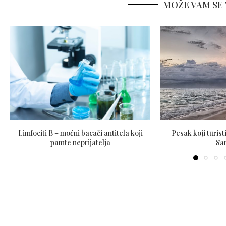
MOŽE VAM SE 
Limfociti B – moćni bacači antitela koji
Pesak koji turist
pamte neprijatelja
Sar