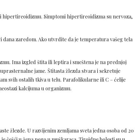
li hipertireoidizmu. Simptomi hipertireoidizma su nervoza,
 tri dana zaredom. Ako utvrdite da je temperatura vašeg tela
u. Ima izgled štita ili leptira i smeštena je na prednjoj
uprasternalne jame. Štitasta žlezda stvara i sekretuje
m svih ostalih tkiva u telu. Parafolikularne ili C – ćelije
omeostazi kalcijuma u organizmu.
itaste žlezde. U razvijenim zemljama sveta jedna osoba od 20
a je češći u žena nego u muškaraca. Tiroidne bolesti su u