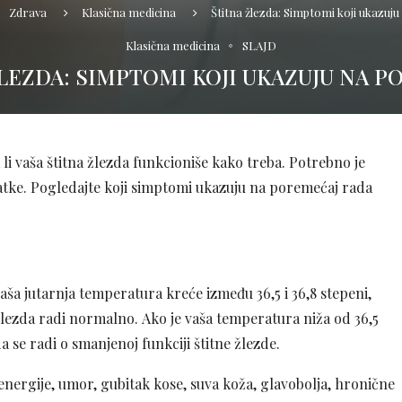
Zdrava
Klasična medicina
Štitna žlezda: Simptomi koji ukazuj
Klasična medicina
SLAJD
LEZDA: SIMPTOMI KOJI UKAZUJU NA 
i vaša štitna žlezda funkcioniše kako treba. Potrebno je
atke. Pogledajte koji simptomi ukazuju na poremećaj rada
aša jutarnja temperatura kreće između 36,5 i 36,8 stepeni,
žlezda radi normalno. Ako je vaša temperatura niža od 36,5
a se radi o smanjenoj funkciji štitne žlezde.
energije, umor, gubitak kose, suva koža, glavobolja, hronične