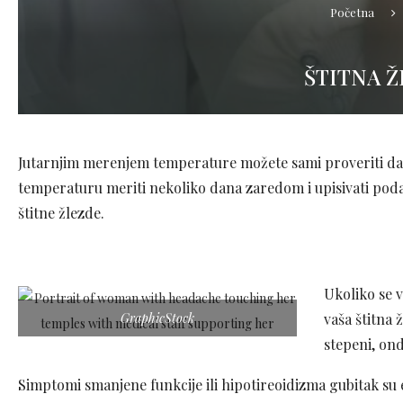
Početna
ŠTITNA Ž
Jutarnjim merenjem temperature možete sami proveriti da l
temperaturu meriti nekoliko dana zaredom i upisivati pod
štitne žlezde.
Ukoliko se v
GraphicStock
vaša štitna 
stepeni, ond
Simptomi smanjene funkcije ili hipotireoidizma gubitak su 