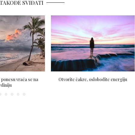
TAKOĐE SVIĐATI
i ponesu vraća se na
Otvorite čakre, oslobodite energiju
diniju