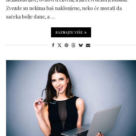
Zvezde su nekima baš naklonjene, neko će morati da
sačeka bolje dane, a …
SAZNAJTE VIŠE