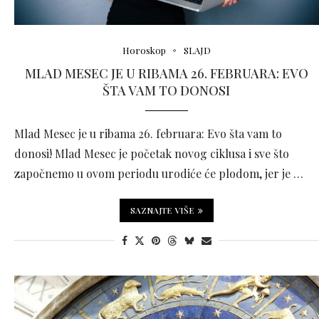
Horoskop
SLAJD
MLAD MESEC JE U RIBAMA 26. FEBRUARA: EVO
ŠTA VAM TO DONOSI
Mlad Mesec je u ribama 26. februara: Evo šta vam to
donosi! Mlad Mesec je početak novog ciklusa i sve što
započnemo u ovom periodu urodiće će plodom, jer je …
SAZNAJTE VIŠE