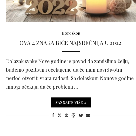
Horoskop
OVA 4 ZNAKA BIĆE NAJSREĆNIJA U 2022.
Dolazak svake Nove godine je povod da zamislimo želju,
budemo pozitivni i očekujemo da će nam novi životni
period otvoriti vrata radosti. Sa dolaskom Nonove godine
mnogi očekuju da će problemi …
SAZNAJTE VIŠE