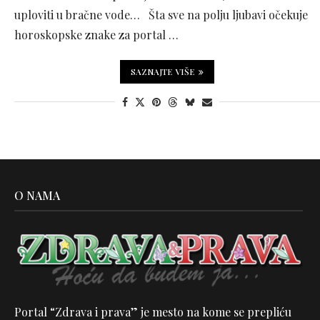
uploviti u bračne vode… Šta sve na polju ljubavi očekuje
horoskopske znake za portal …
SAZNAJTE VIŠE
O NAMA
Portal “Zdrava i prava” je mesto na kome se prepliću