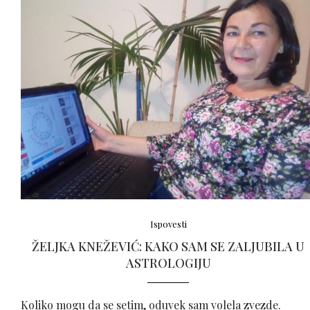
Ispovesti
ŽELJKA KNEŽEVIĆ: KAKO SAM SE ZALJUBILA U
ASTROLOGIJU
Koliko mogu da se setim, oduvek sam volela zvezde.