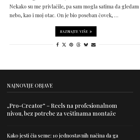
Nekako su me privlačile, pa sam mogla satima da gledam
nebo, kao i moj otac. On je bio poseban čovek, …
SAZNAJTE VIŠE
NAJNOVIJE OBJAVE
„Pro-Creator“ – Reels na profesionalnom
nivou, bez potrebe za veštinama montaže
Kako jesti čia seme: 10 jednostavnih načina da ga