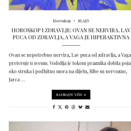
Horoskop
SLAJD
HOROSKOP I ZDRAVLJE: OVAN SE NERVIRA, LAV
PUCA OD ZDRAVLJA, A VAGA JE HIPERAKTIVNA
Ovan se nepotrebno nervira, Lav puca od zdravlja, a Vag
preteruje u svemu. Vodolija je tokom praznika dobila poja
oko struka i podhitno mora na dijetu, Ribe su nervozne,
Jarca …
SAZNAJTE VIŠE