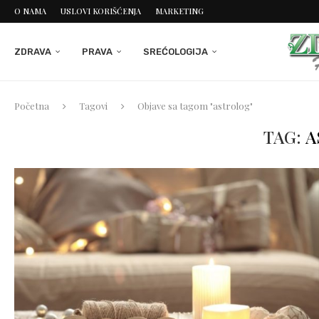
O NAMA
USLOVI KORIŠĆENJA
MARKETING
ZDRAVA
PRAVA
SREĆOLOGIJA
Početna
Tagovi
Objave sa tagom "astrolog"
TAG:
A