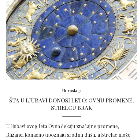
Horoskop
ŠTA U LJUBAVI DONOSI LETO: OVNU PROMENE,
STRELCU BRAK
U ljubavi ovog leta Ovna čekaju značajne promene,
Blizanci konačno upoznaju srodnu dušu, a Strelac može