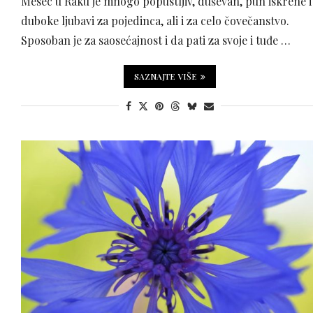
Mesec u Raku je mnogo popustljiv, duševan, pun iskrene i
duboke ljubavi za pojedinca, ali i za celo čovečanstvo.
Sposoban je za saosećajnost i da pati za svoje i tuđe …
SAZNAJTE VIŠE