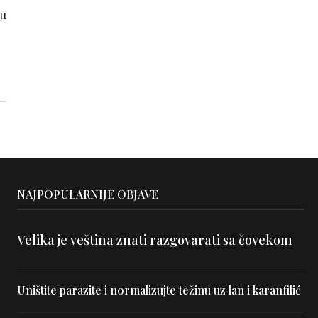
 u
NAJPOPULARNIJE OBJAVE
Velika je veština znati razgovarati sa čovekom
Uništite parazite i normalizujte težinu uz lan i karanfilić