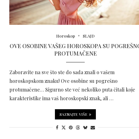
Horoskop
SLAJD
OVE OSOBINE VAŠEG HOROSKOPA SU POGREŠN
PROTUMAČENE
Zaboravite na sve što ste do sada znali o vašem
horoskopskom znaku! Ove osobine su pogrešno
protumačene… Sigurno ste već nekoliko puta čitali koje
karakteristike ima vaš horoskopski znak, ali …
SAZNAJTE VIŠE