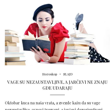
Horoskop
SLAJD
VAGE SU NEZAUSTAVLJIVE, A JARČEVI NE ZNAJU
GDE UDARAJU
Oktobar kuca na naša vrata, a zvezde kažu da su vage
nezaustavljive, ovnovi trezveni, a jarčevi dezorjentisani.