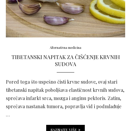
Alternativna medicina
TIBETANSKI NAPITAK ZA ČIŠĆENJE KRVNIH
SUDOVA
Pored toga što uspešno čisti krvne sudove, ovaj stari
tibetanski napitak poboljšava elastičnost krvnih sudova,
sprečava infarkt srca, mozga i anginu pektoris. Zatim,
sprečava nastanak tumora, popravlja vid i podmlađuje
…
SAZNAJTE VIŠE