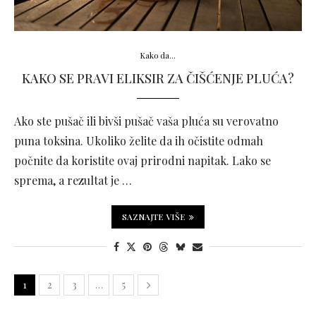
Kako da...
KAKO SE PRAVI ELIKSIR ZA ČIŠĆENJE PLUĆA?
Ako ste pušač ili bivši pušač vaša pluća su verovatno
puna toksina. Ukoliko želite da ih očistite odmah
počnite da koristite ovaj prirodni napitak. Lako se
sprema, a rezultat je …
SAZNAJTE VIŠE
1
2
3
…
5