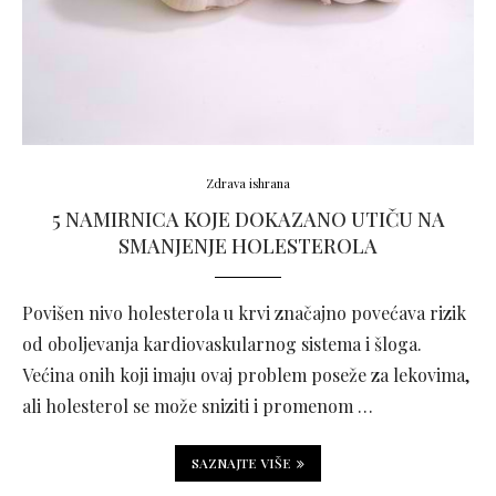
Zdrava ishrana
5 NAMIRNICA KOJE DOKAZANO UTIČU NA
SMANJENJE HOLESTEROLA
Povišen nivo holesterola u krvi značajno povećava rizik
od oboljevanja kardiovaskularnog sistema i šloga.
Većina onih koji imaju ovaj problem poseže za lekovima,
ali holesterol se može sniziti i promenom …
SAZNAJTE VIŠE