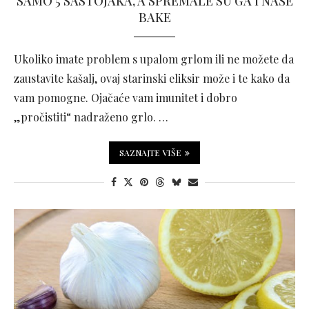
SAMO 5 SASTOJAKA, A SPREMALE SU GA I NAŠE
BAKE
Ukoliko imate problem s upalom grlom ili ne možete da
zaustavite kašalj, ovaj starinski eliksir može i te kako da
vam pomogne. Ojačaće vam imunitet i dobro
„pročistiti“ nadraženo grlo. …
SAZNAJTE VIŠE