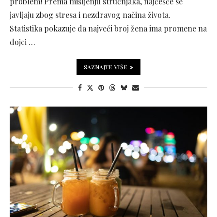
problem! Prema mišljenju stručnjaka, najčešće se
javljaju zbog stresa i nezdravog načina života.
Statistika pokazuje da najveći broj žena ima promene na
dojci …
SAZNAJTE VIŠE