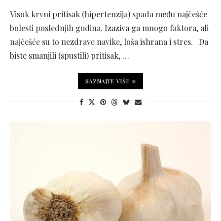
Visok krvni pritisak (hipertenzija) spada među najčešće
bolesti poslednjih godina. Izaziva ga mnogo faktora, ali
najčešće su to nezdrave navike, loša ishrana i stres. Da
biste smanjili (spustili) pritisak, …
SAZNAJTE VIŠE