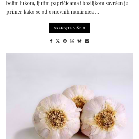
belim lukom, ljutim papričicama i bosiljkom savršen je
primer kako se od osnovnih namirnica …
SAZNAJTE VIŠE