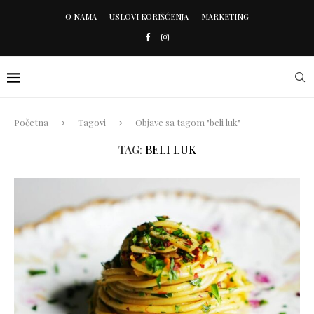
O NAMA
USLOVI KORIŠĆENJA
MARKETING
Početna
Tagovi
Objave sa tagom "beli luk"
TAG:
BELI LUK