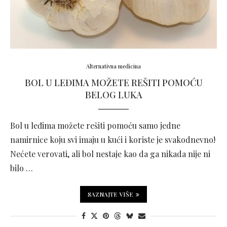
Alternativna medicina
BOL U LEĐIMA MOŽETE REŠITI POMOĆU
BELOG LUKA
Bol u leđima možete rešiti pomoću samo jedne
namirnice koju svi imaju u kući i koriste je svakodnevno!
Nećete verovati, ali bol nestaje kao da ga nikada nije ni
bilo …
SAZNAJTE VIŠE