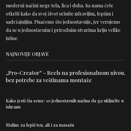
moderni načini nege tela, lica i duha. Sa nama ćete
otkriti kako da svoj život učinite zdravijim, lepšim i
sadržajnijim. Pisaćemo što jednostavnije, jer verujemo
da se u jednostavnim i prirodnim stvarima kriju velike
istine.
NAJNOVIJE OBJAVE
„Pro-Creator“ – Reels na profesionalnom nivou,
bez potrebe za veštinama montaže
Kako jesti čia seme: 10 jednostavnih načina da ga uključite u
ishranu
Maline za lepši ten, ali i za masažu