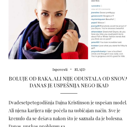
Ispovesti
SLAJD
BOLUJE OD RAKA, ALI NIJE ODUSTALA OD SNOVA
DANAS JE USPEŠNIJA NEGO IKAD
Dvadesetpetogodišnja Dajna Kristinson je uspešan model
Ali njena karijera nije počela na uobičajan način. Sve je
krenulo da se dešava nakon što je saznala da je bolesna.
Danas, uprkos problemu sa …