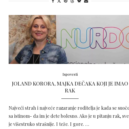
Ispovesti
JOLAND KORORA, MAJKA DEČAKA KOJI JE IMAO
RAK
Najveći strah i najveće razaranje roditelja je kada se suoč
sa istinom- da im je dete bolesno. Ako je u pitanju rak, sve
je višestruko strašnije. I teže. I gore. …