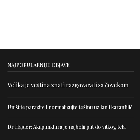
NAJPOPULARNIJE OBJAVE
Velika je veština znati razgovarati sa čovekom
Uništite parazite i normalizujte težinu uz lan i karanfilić
Dr Hajder: Akupunktura je najbolji put do vitkog tela