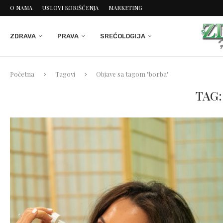
O NAMA
USLOVI KORIŠĆENJA
MARKETING
ZDRAVA
PRAVA
SREĆOLOGIJA
Početna
Tagovi
Objave sa tagom "borba"
TAG