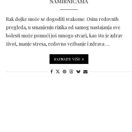
NAMIRNICAMA
Rak dojke može se dogoditi svakome. Osim redovnih
pregleda, u smanjenju rizika od samog nastajanja ove
bolesti može pomoći još mnogo stvari, kao što je zdrav
život, manje stresa, redovno vežbanje i zdrava …
SAZNAJTE VIŠE