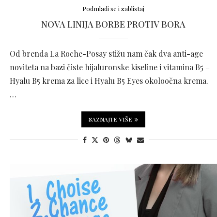
Podmladi se i zablistaj
NOVA LINIJA BORBE PROTIV BORA
Od brenda La Roche-Posay stižu nam čak dva anti-age
noviteta na bazi čiste hijaluronske kiseline i vitamina B5 –
Hyalu B5 krema za lice i Hyalu B5 Eyes okoloočna krema.
…
SAZNAJTE VIŠE