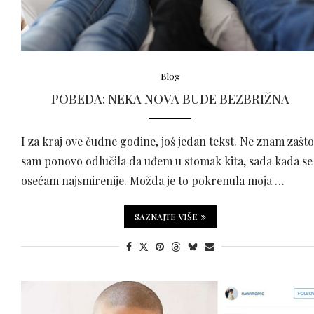
Blog
POBEDA: NEKA NOVA BUDE BEZBRIŽNA
I za kraj ove čudne godine, još jedan tekst. Ne znam zašto
sam ponovo odlučila da uđem u stomak kita, sada kada se
osećam najsmirenije. Možda je to pokrenula moja …
SAZNAJTE VIŠE