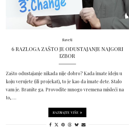
Saveti
6 RAZLOGA ZAŠTO JE ODUSTAJANJE NAJGORI
IZBOR
Zašto odustajanje nikada nije dobro? Kada imate ideju u
koju verujete (ili projekat), to je kao da imate dete. Stalo
vam je. Branite ga. Provodite mnogo vremena misleći na
to, …
SAZNAJTE VIŠE