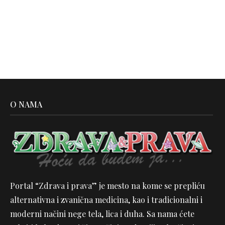
O NAMA
Portal “Zdrava i prava” je mesto na kome se prepliću
alternativna i zvanična medicina, kao i tradicionalni i
moderni načini nege tela, lica i duha. Sa nama ćete