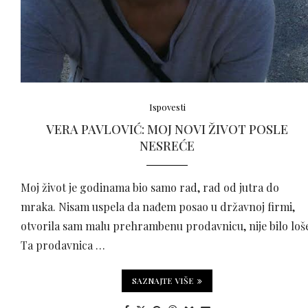
Ispovesti
VERA PAVLOVIĆ: MOJ NOVI ŽIVOT POSLE
NESREĆE
Moj život je godinama bio samo rad, rad od jutra do
mraka. Nisam uspela da nađem posao u državnoj firmi,
otvorila sam malu prehrambenu prodavnicu, nije bilo loš
Ta prodavnica …
SAZNAJTE VIŠE