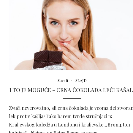
Saveti
SLAJD
I TO JE MOGUĆE – CRNA ČOKOLADA LEČI KAŠAL
Zvuči neverovatno, ali crna čokolada je veoma delotvora
lek protiv kašlja! Tako barem tvrde stručnjaci iz
Kraljevskog koledža u Londonu i kraljevske „Brompton
bolnice“. Naime, dr Peter Barns sa ovog …