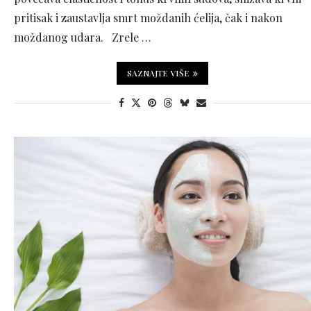
pritisak i zaustavlja smrt moždanih ćelija, čak i nakon
moždanog udara. Zrele …
SAZNAJTE VIŠE