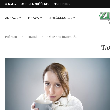
O NAMA
USLOVI KORIŠĆENJA
MARKETING
ZDRAVA
PRAVA
SREĆOLOGIJA
Početna
Tagovi
Objave sa tagom "čaj"
TA