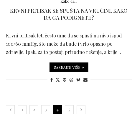
Kako da...
KRVNI PRITISAK SE SPUŠTA NA VRUĆINI. KAKO
DA GA PODIGNETE?
Krvni pritisak leti često ume da se spusti na nivo ispod
100/60 mmHg, što može da bude i vrlo opasno po
zdravlje. Ipak, za to postoji prirodno rešenje, a krije …
SAZNAJTE VIŠE
1
2
3
4
5