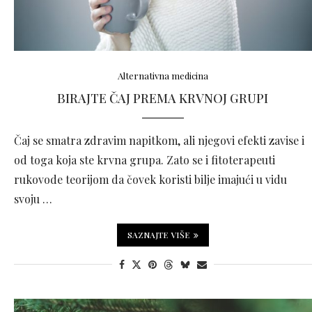
Alternativna medicina
BIRAJTE ČAJ PREMA KRVNOJ GRUPI
Čaj se smatra zdravim napitkom, ali njegovi efekti zavise i
od toga koja ste krvna grupa. Zato se i fitoterapeuti
rukovode teorijom da čovek koristi bilje imajući u vidu
svoju …
SAZNAJTE VIŠE