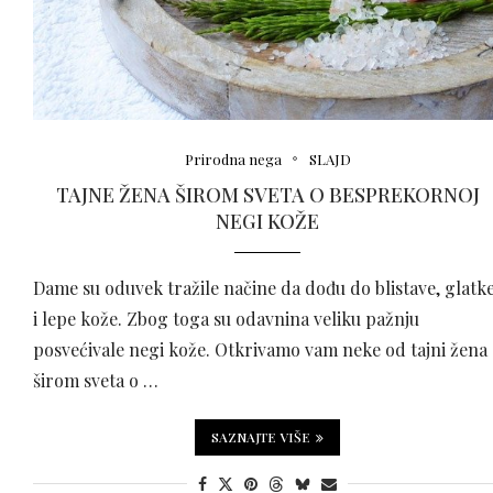
Prirodna nega
SLAJD
TAJNE ŽENA ŠIROM SVETA O BESPREKORNOJ
NEGI KOŽE
Dame su oduvek tražile načine da dođu do blistave, glatk
i lepe kože. Zbog toga su odavnina veliku pažnju
posvećivale negi kože. Otkrivamo vam neke od tajni žena
širom sveta o …
SAZNAJTE VIŠE