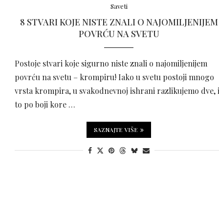
Saveti
8 STVARI KOJE NISTE ZNALI O NAJOMILJENIJEM
POVRĆU NA SVETU
Postoje stvari koje sigurno niste znali o najomiljenijem
povrću na svetu – krompiru! Iako u svetu postoji mnogo
vrsta krompira, u svakodnevnoj ishrani razlikujemo dve, 
to po boji kore …
SAZNAJTE VIŠE