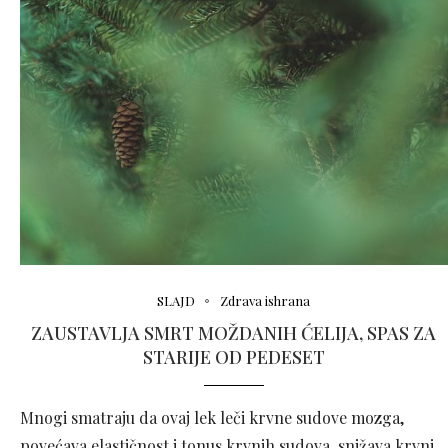
SLAJD
Zdrava ishrana
ZAUSTAVLJA SMRT MOŽDANIH ĆELIJA, SPAS ZA
STARIJE OD PEDESET
Mnogi smatraju da ovaj lek leči krvne sudove mozga,
povećava elastičnost i tonus krvnih sudova, snižava krvni