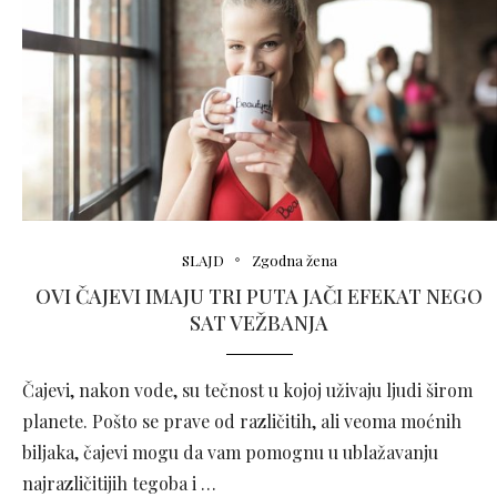
SLAJD
Zgodna žena
OVI ČAJEVI IMAJU TRI PUTA JAČI EFEKAT NEGO
SAT VEŽBANJA
Čajevi, nakon vode, su tečnost u kojoj uživaju ljudi širom
planete. Pošto se prave od različitih, ali veoma moćnih
biljaka, čajevi mogu da vam pomognu u ublažavanju
najrazličitijih tegoba i …