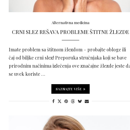
Alternativna medicina
CRNI SLEZ REŠAVA PROBLEME ŠTITNE ŽLEZDE
Imate problem sa štitnom žlezdom – probajte obloge ili
čaj od biljke crni slez! Preporuka stručnjaka koji se bave
prirodnim načinima izlečenja ove značajne žlezde jeste d
se uvek koriste …
SAZNAJTE VIŠE