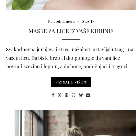
Prirodna nega
SLAJD
MASKE ZA LICE IZ VAŠE KUHINJE
Svakodnevna jurnjava i stres, nažalost, ostavljaju trag i na
vašem licu. Da biste brzo i lako pomogle da vam lice
povrati svežinu i lepotu, a da bore, podočnjaci i tragovi …
SAZNAJTE VIŠE