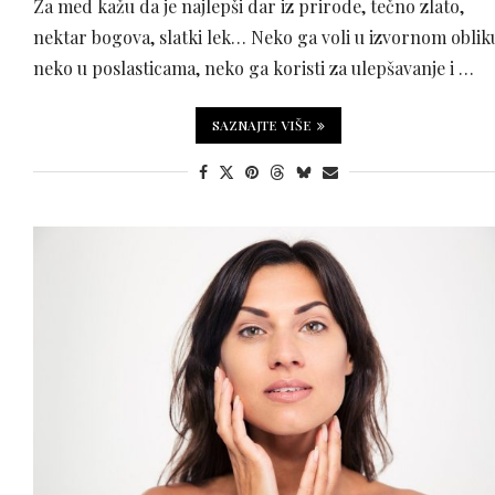
Za med kažu da je najlepši dar iz prirode, tečno zlato,
nektar bogova, slatki lek… Neko ga voli u izvornom oblik
neko u poslasticama, neko ga koristi za ulepšavanje i …
SAZNAJTE VIŠE