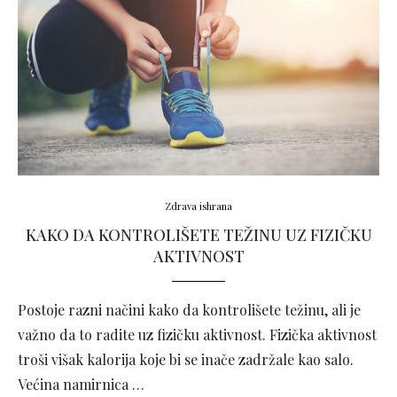
Zdrava ishrana
KAKO DA KONTROLIŠETE TEŽINU UZ FIZIČKU
AKTIVNOST
Postoje razni načini kako da kontrolišete težinu, ali je
važno da to radite uz fizičku aktivnost. Fizička aktivnost
troši višak kalorija koje bi se inače zadržale kao salo.
Većina namirnica …