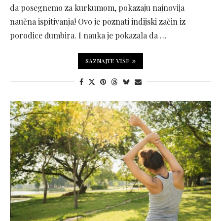
da posegnemo za kurkumom, pokazaju najnovija
naučna ispitivanja! Ovo je poznati indijski začin iz
porodice đumbira. I nauka je pokazala da …
SAZNAJTE VIŠE