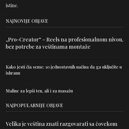
istine.
NAJNOVIJE OBJAVE
„Pro-Creator“ – Reels na profesionalnom nivou,
bez potrebe za veštinama montaže
Kako jesti čia seme: 10 jednostavnih načina da ga uključite u
ishranu
Maline za lepši ten, ali i za masažu
NAJPOPULARNIJE OBJAVE
Velika je veština znati razgovarati sa čovekom