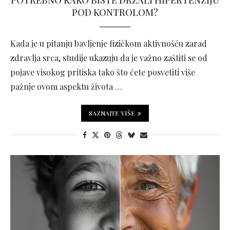
POTREBNO KAKO BISTE DRŽALI HIPERTENZIJU
POD KONTROLOM?
Kada je u pitanju bavljenje fizičkom aktivnošću zarad
zdravlja srca, studije ukazuju da je važno zaštiti se od
pojave visokog pritiska tako što ćete posvetiti više
pažnje ovom aspektu života …
SAZNAJTE VIŠE