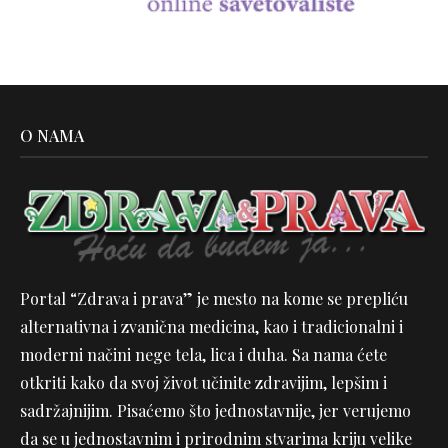
O NAMA
Portal “Zdrava i prava” je mesto na kome se prepliću
alternativna i zvanična medicina, kao i tradicionalni i
moderni načini nege tela, lica i duha. Sa nama ćete
otkriti kako da svoj život učinite zdravijim, lepšim i
sadržajnijim. Pisaćemo što jednostavnije, jer verujemo
da se u jednostavnim i prirodnim stvarima kriju velike