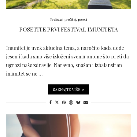
Prelistaj, pročitaj, poseti
POSETITE PRVI FESTIVAL IMUNITETA
Imunitet je uvek aktuelna tema, a naročito kada dođe
jesen i kada smo više izloženi svemu onome što preti da
ugrozi naše zdravlje. Naravno, snažan i izbalansiran
imunitet se ne …
SAZNAJTE VIŠE