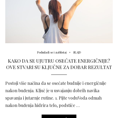
Podmladi se i zablistaj
SLAJD
KAKO DA SE UJUTRU OSEĆATE ENERGIČNIJE?
OVE STVARI SU KLJUČNE ZA DOBAR REZULTAT
Postoji više načina da se osećate budnije i energičnije
nakon buđenja. Ključ je u usvajanju dobrih navika
spavanja i jutarnje rutine. 1. Pijte voduVoda odmah
nakon buđenja hidrira telo, podstiče …