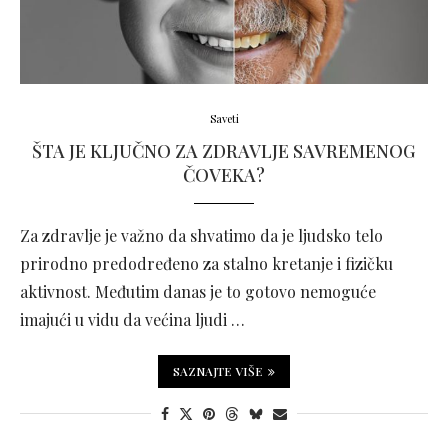
Saveti
ŠTA JE KLJUČNO ZA ZDRAVLJE SAVREMENOG
ČOVEKA?
Za zdravlje je važno da shvatimo da je ljudsko telo
prirodno predodređeno za stalno kretanje i fizičku
aktivnost. Međutim danas je to gotovo nemoguće
imajući u vidu da većina ljudi …
SAZNAJTE VIŠE