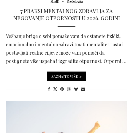
SLAJD
Srećologija
7 PRAKSI MENTALNOG ZDRAVLJA ZA
NEGOVANJE OTPORNOSTI U 2026. GODINI
Vežbanje brige o sebi pomaže vam da ostanete fizički,
emocionalno i mentalno zdravi.Imati mentalitet rasta i
postavljati realne ciljeve može vam pomoći da
postignete više uspeha i izgradite otpornost. Otporni …
SAZNAJTE VIŠE