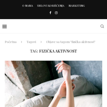
O NAMA
USLOVI KORIŠĆENJA
MARKETING
Početna
Tagovi
Objave sa tagom "fizička aktivnost"
TAG:
FIZIČKA AKTIVNOST