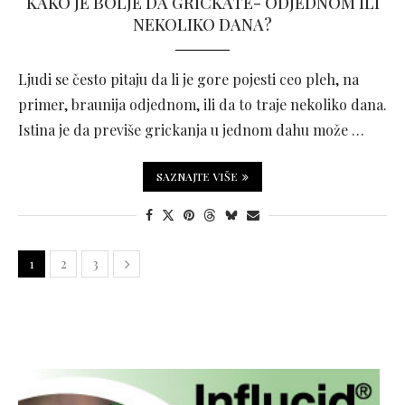
KAKO JE BOLJE DA GRICKATE- ODJEDNOM ILI
NEKOLIKO DANA?
Ljudi se često pitaju da li je gore pojesti ceo pleh, na
primer, braunija odjednom, ili da to traje nekoliko dana.
Istina je da previše grickanja u jednom dahu može …
SAZNAJTE VIŠE
1
2
3