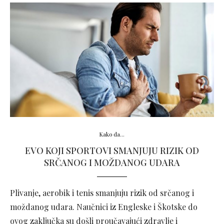
Kako da...
EVO KOJI SPORTOVI SMANJUJU RIZIK OD
SRČANOG I MOŽDANOG UDARA
Plivanje, aerobik i tenis smanjuju rizik od srčanog i
moždanog udara. Naučnici iz Engleske i Škotske do
ovog zaključka su došli proučavajući zdravlje i