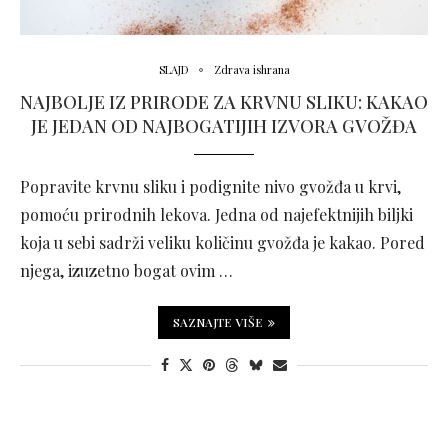
SLAJD
Zdrava ishrana
NAJBOLJE IZ PRIRODE ZA KRVNU SLIKU: KAKAO
JE JEDAN OD NAJBOGATIJIH IZVORA GVOŽĐA
Popravite krvnu sliku i podignite nivo gvožđa u krvi,
pomoću prirodnih lekova. Jedna od najefektnijih biljki
koja u sebi sadrži veliku količinu gvožđa je kakao. Pored
njega, izuzetno bogat ovim …
SAZNAJTE VIŠE