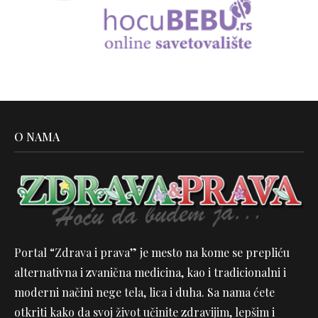
O NAMA
Portal “Zdrava i prava” je mesto na kome se prepliću
alternativna i zvanična medicina, kao i tradicionalni i
moderni načini nege tela, lica i duha. Sa nama ćete
otkriti kako da svoj život učinite zdravijim, lepšim i