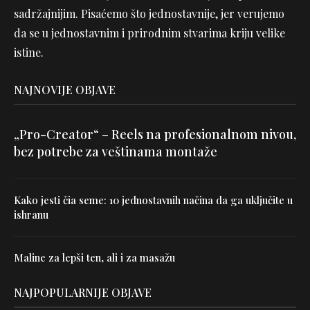
sadržajnijim. Pisaćemo što jednostavnije, jer verujemo
da se u jednostavnim i prirodnim stvarima kriju velike
istine.
NAJNOVIJE OBJAVE
„Pro-Creator“ – Reels na profesionalnom nivou,
bez potrebe za veštinama montaže
Kako jesti čia seme: 10 jednostavnih načina da ga uključite u
ishranu
Maline za lepši ten, ali i za masažu
NAJPOPULARNIJE OBJAVE