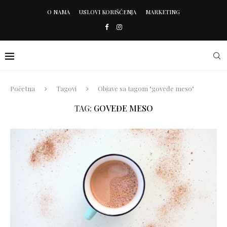
O NAMA
USLOVI KORIŠĆENJA
MARKETING
Početna
Tagovi
Objave sa tagom "goveđe meso"
TAG:
GOVEĐE MESO