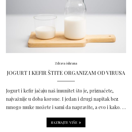
Zdrava ishrana
JOGURT I KEFIR ŠTITE ORGANIZAM OD VIRUSA
Jogurt i kefir jačaju naš imunitet što je, priznaćete,
najvažnije u doba korone. I jedan i drugi napitak bez
mnogo muke možete i sami da napravite, a evo i kako. …
SAZNAJTE VIŠE