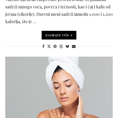
sadrži mnogo voća, povrća i tečnosti, kao i čaj i kafu od
ječma (cikorije). Dnevni meni sadrži između 1.000 i 1.200
kalorija, što je …
SAZNAJTE VIŠE