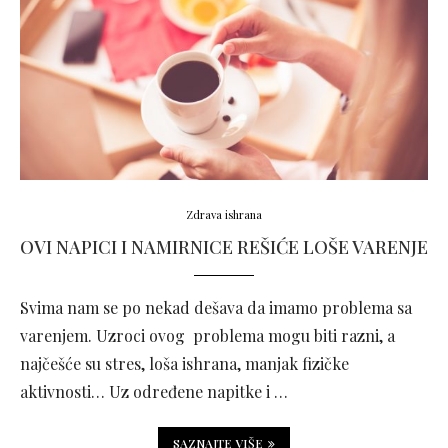
Zdrava ishrana
OVI NAPICI I NAMIRNICE REŠIĆE LOŠE VARENJE
Svima nam se po nekad dešava da imamo problema sa
varenjem. Uzroci ovog problema mogu biti razni, a
najčešće su stres, loša ishrana, manjak fizičke
aktivnosti… Uz određene napitke i …
SAZNAJTE VIŠE