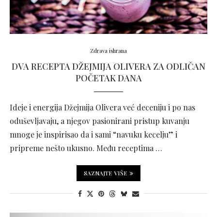
Zdrava ishrana
DVA RECEPTA DŽEJMIJA OLIVERA ZA ODLIČAN
POČETAK DANA
Ideje i energija Džejmija Olivera već deceniju i po nas
oduševljavaju, a njegov pasionirani pristup kuvanju
mnoge je inspirisao da i sami “navuku kecelju” i
pripreme nešto ukusno. Među receptima …
SAZNAJTE VIŠE