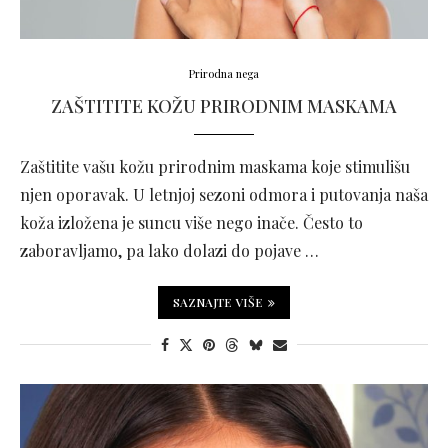
Prirodna nega
ZAŠTITITE KOŽU PRIRODNIM MASKAMA
Zaštitite vašu kožu prirodnim maskama koje stimulišu
njen oporavak. U letnjoj sezoni odmora i putovanja naša
koža izložena je suncu više nego inače. Često to
zaboravljamo, pa lako dolazi do pojave …
SAZNAJTE VIŠE