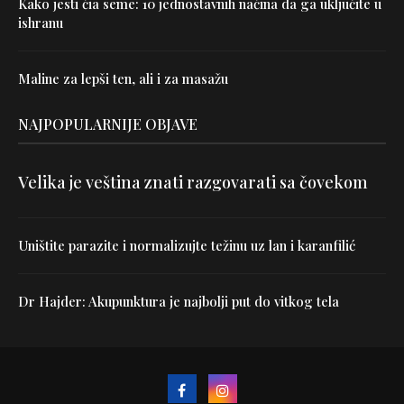
Kako jesti čia seme: 10 jednostavnih načina da ga uključite u
ishranu
Maline za lepši ten, ali i za masažu
NAJPOPULARNIJE OBJAVE
Velika je veština znati razgovarati sa čovekom
Uništite parazite i normalizujte težinu uz lan i karanfilić
Dr Hajder: Akupunktura je najbolji put do vitkog tela