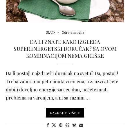
SLAJD
Zdrava ishrana
DA LI ZNATE KAKO IZGLEDA
SUPERENERGETSKI DORUČAK? SA OVOM
KOMBINACIJOM NEMA GREŠKE
Da li postoji najzdraviji doručak na svetu? Da, postoji!
Treba vam samo pet minuta vremena, a zauzvrat ćete
dobiti dovoljno energije za ceo dan, nećete imati
problema sa varenjem, a ni sa raznim …
SAZNAJTE VIŠE