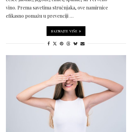
vino. Prema savetima stručnjaka, ove namirnice
efikasno pomažu u prevenciji …
SAZNAJTE VIŠE