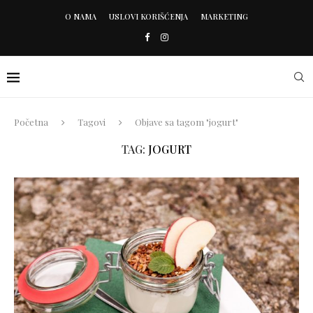
O NAMA
USLOVI KORIŠĆENJA
MARKETING
Početna
Tagovi
Objave sa tagom "jogurt"
TAG:
JOGURT