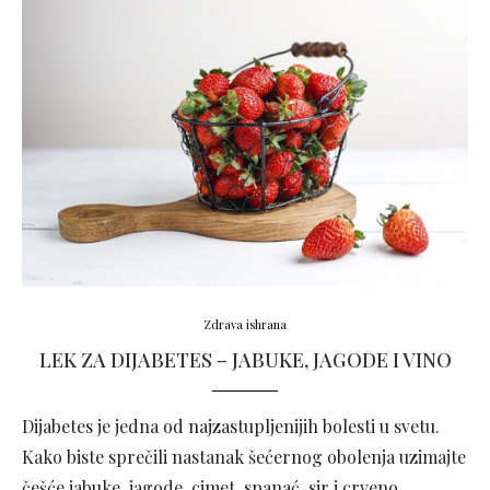
Zdrava ishrana
LEK ZA DIJABETES – JABUKE, JAGODE I VINO
Dijabetes je jedna od najzastupljenijih bolesti u svetu.
Kako biste sprečili nastanak šećernog obolenja uzimajte
češće jabuke, jagode, cimet, spanać, sir i crveno