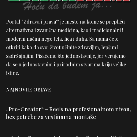
Portal “Zdrava i prava” je mesto na kome se prepliću
alternativna i zvanična medicina, kao i tradicionalni i
moderni načini nege tela, lica i duha. Sa nama ćete
otkriti kako da svoj život učinite zdravijim, lepšim i
sadržajnijim. Pisaćemo što jednostavnije, jer verujemo
da se u jednostavnim i prirodnim stvarima kriju velike
istine.
NAJNOVIJE OBJAVE
„Pro-Creator“ – Reels na profesionalnom nivou,
bez potrebe za veštinama montaže