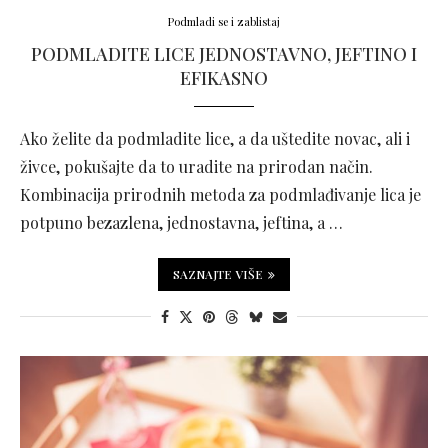
Podmladi se i zablistaj
PODMLADITE LICE JEDNOSTAVNO, JEFTINO I
EFIKASNO
Ako želite da podmladite lice, a da uštedite novac, ali i
živce, pokušajte da to uradite na prirodan način.
Kombinacija prirodnih metoda za podmlađivanje lica je
potpuno bezazlena, jednostavna, jeftina, a …
SAZNAJTE VIŠE