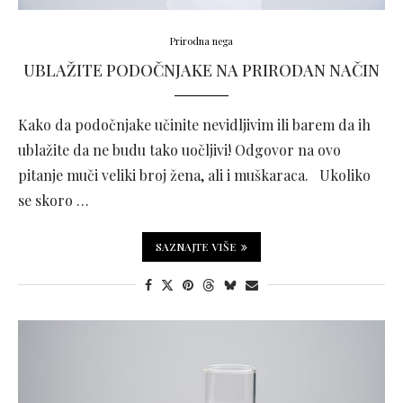
Prirodna nega
UBLAŽITE PODOČNJAKE NA PRIRODAN NAČIN
Kako da podočnjake učinite nevidljivim ili barem da ih
ublažite da ne budu tako uočljivi! Odgovor na ovo
pitanje muči veliki broj žena, ali i muškaraca. Ukoliko
se skoro …
SAZNAJTE VIŠE