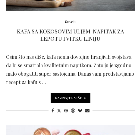
Saveti
KAFA SA KOKOSOVIM ULJEM: NAPITAK ZA
LEPOTU I VITKU LINIJU
Osim što nas diže, kafa nema dovoljno hranjivih svojstava
da bi se smatrala kvalitetnim napitkom. Zato ju je zgodno
malo obogatiti super sastojcima. Danas vam predstavljamo
recept za kafu s …
SAZNAJTE VIŠE