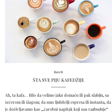
Saveti
ŠTA SVE PIJU KAFEDŽIJE
Ah, ta kafa… Bilo da volimo jaku domaću ili pak slabiju, sa
šećerom ili šlagom; da smo ljubitelji espresa ili instanta, da
je doživljavamo kao „čarobni napitak koji nas razbuđuje“