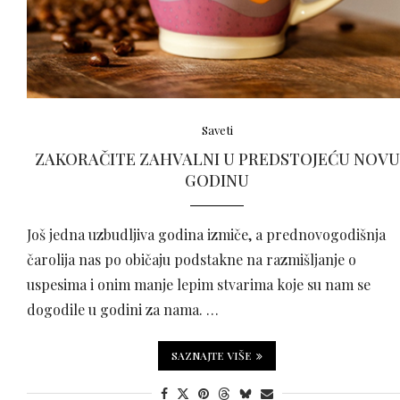
Saveti
ZAKORAČITE ZAHVALNI U PREDSTOJEĆU NOVU
GODINU
Još jedna uzbudljiva godina izmiče, a prednovogodišnja
čarolija nas po običaju podstakne na razmišljanje o
uspesima i onim manje lepim stvarima koje su nam se
dogodile u godini za nama. …
SAZNAJTE VIŠE