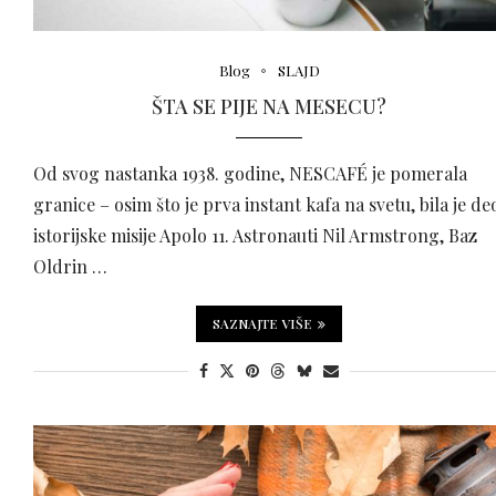
Blog
SLAJD
ŠTA SE PIJE NA MESECU?
Od svog nastanka 1938. godine, NESCAFÉ je pomerala
granice – osim što je prva instant kafa na svetu, bila je de
istorijske misije Apolo 11. Astronauti Nil Armstrong, Baz
Oldrin …
SAZNAJTE VIŠE