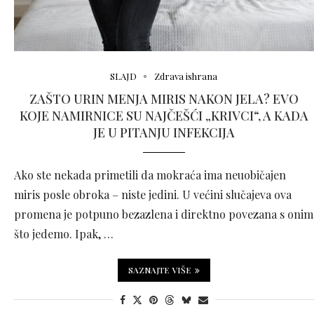
SLAJD
Zdrava ishrana
ZAŠTO URIN MENJA MIRIS NAKON JELA? EVO
KOJE NAMIRNICE SU NAJČEŠĆI „KRIVCI“, A KADA
JE U PITANJU INFEKCIJA
Ako ste nekada primetili da mokraća ima neuobičajen
miris posle obroka – niste jedini. U većini slučajeva ova
promena je potpuno bezazlena i direktno povezana s onim
što jedemo. Ipak, …
SAZNAJTE VIŠE