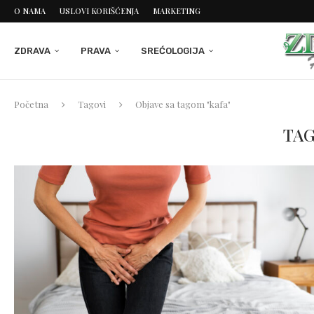
O NAMA
USLOVI KORIŠĆENJA
MARKETING
ZDRAVA
PRAVA
SREĆOLOGIJA
Početna
Tagovi
Objave sa tagom "kafa"
TAG