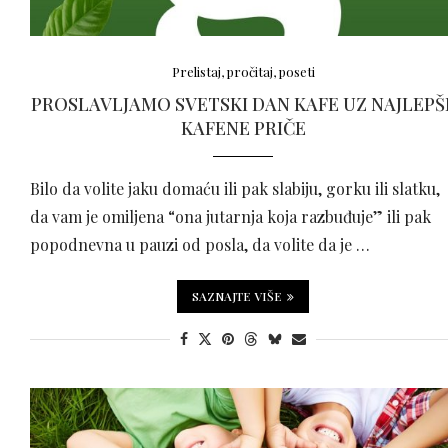
Prelistaj, pročitaj, poseti
PROSLAVLJAMO SVETSKI DAN KAFE UZ NAJLEPŠ
KAFENE PRIČE
Bilo da volite jaku domaću ili pak slabiju, gorku ili slatku,
da vam je omiljena “ona jutarnja koja razbuđuje” ili pak
popodnevna u pauzi od posla, da volite da je …
SAZNAJTE VIŠE