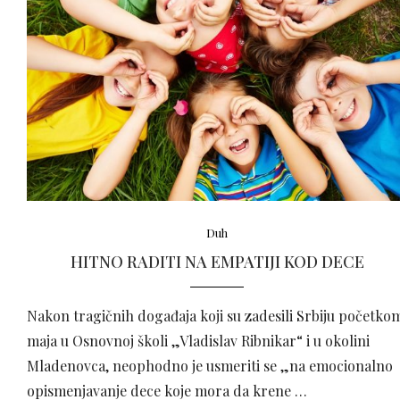
Duh
HITNO RADITI NA EMPATIJI KOD DECE
Nakon tragičnih događaja koji su zadesili Srbiju početko
maja u Osnovnoj školi „Vladislav Ribnikar“ i u okolini
Mladenovca, neophodno je usmeriti se „na emocionalno
opismenjavanje dece koje mora da krene …