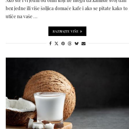
Ako ste i vi jedni od onih koji ne mogu da zamisle svoj dan
bez jedne ili više šoljica domaće kafe i ako se pitate kako to
utiče na vaše …
SAZNAJTE VIŠE