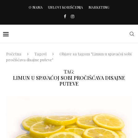
O NAMA
USLOVI KORIŠĆENJA
MARKETING
Početna
Tagovi
Objave sa tagom "Limun u spavaćoj sobi
pročišćava disajne puteve"
TAG:
LIMUN U SPAVAĆOJ SOBI PROČIŠĆAVA DISAJNE
PUTEVE