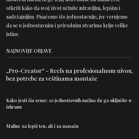
otkriti kako da svoj život učinite zdravijim, lepšim i
sadržajnijim. Pisaćemo što jednostavnije, jer verujemo
da se u jednostavnim i prirodnim stvarima kriju velike
istine.
NAJNOVIJE OBJAVE
„Pro-Creator“ – Reels na profesionalnom nivou,
bez potrebe za veštinama montaže
Kako jesti čia seme: 10 jednostavnih načina da ga uključite u
ishranu
Maline za lepši ten, ali i za masažu