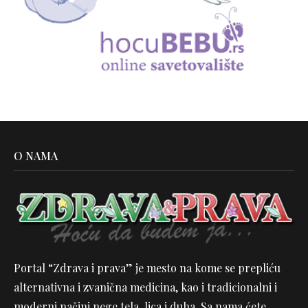
O NAMA
Portal “Zdrava i prava” je mesto na kome se prepliću
alternativna i zvanična medicina, kao i tradicionalni i
moderni načini nege tela, lica i duha. Sa nama ćete