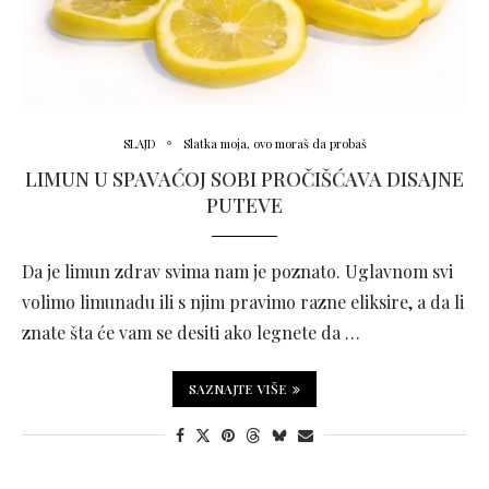
SLAJD
Slatka moja, ovo moraš da probaš
LIMUN U SPAVAĆOJ SOBI PROČIŠĆAVA DISAJNE
PUTEVE
Da je limun zdrav svima nam je poznato. Uglavnom svi
volimo limunadu ili s njim pravimo razne eliksire, a da li
znate šta će vam se desiti ako legnete da …
SAZNAJTE VIŠE