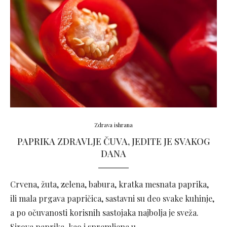
Zdrava ishrana
PAPRIKA ZDRAVLJE ČUVA, JEDITE JE SVAKOG
DANA
Crvena, žuta, zelena, babura, kratka mesnata paprika,
ili mala prgava papričica, sastavni su deo svake kuhinje,
a po očuvanosti korisnih sastojaka najbolja je sveža.
Sirova paprika, kao i spremljena u …