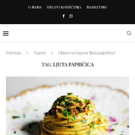
O NAMA
USLOVI KORIŠĆENJA
MARKETING
Početna
Tagovi
Objave sa tagom "ljuta papričica"
TAG:
LJUTA PAPRIČICA