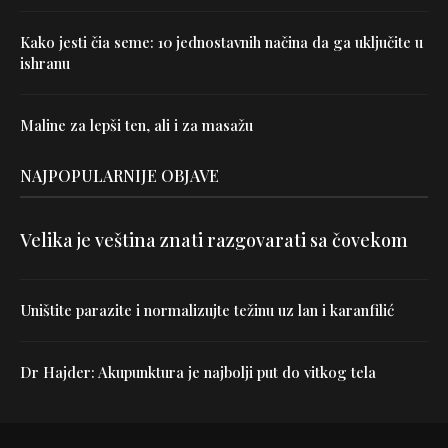
Kako jesti čia seme: 10 jednostavnih načina da ga uključite u
ishranu
Maline za lepši ten, ali i za masažu
NAJPOPULARNIJE OBJAVE
Velika je veština znati razgovarati sa čovekom
Uništite parazite i normalizujte težinu uz lan i karanfilić
Dr Hajder: Akupunktura je najbolji put do vitkog tela