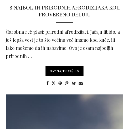
8 NAJBOLJIH PRIRODNIH AFRODIZIJAKA KOJI
PROVERENO DELUJU
Čarobna reč glasi: prirodni afrodizijaci. Jačaju libido, a
još lepša vest je to što većinu već imamo kod kuće, ili
lako možemo da ih nabavimo. Ovo je osam najboljih
prirodnih …
SAZNAJTE VIŠE