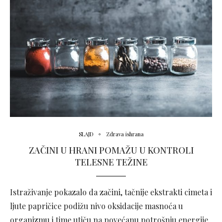
SLAJD
Zdrava ishrana
ZAČINI U HRANI POMAŽU U KONTROLI
TELESNE TEŽINE
Istraživanje pokazalo da začini, tačnije ekstrakti cimeta i
ljute papričice podižu nivo oksidacije masnoća u
organizmu i time utiču na povećanu potrošnju energije.