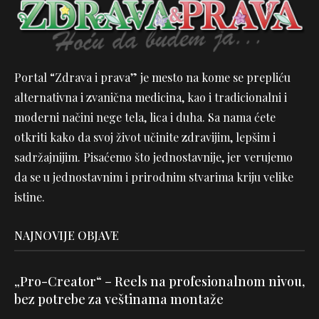
Portal “Zdrava i prava” je mesto na kome se prepliću
alternativna i zvanična medicina, kao i tradicionalni i
moderni načini nege tela, lica i duha. Sa nama ćete
otkriti kako da svoj život učinite zdravijim, lepšim i
sadržajnijim. Pisaćemo što jednostavnije, jer verujemo
da se u jednostavnim i prirodnim stvarima kriju velike
istine.
NAJNOVIJE OBJAVE
„Pro-Creator“ – Reels na profesionalnom nivou,
bez potrebe za veštinama montaže