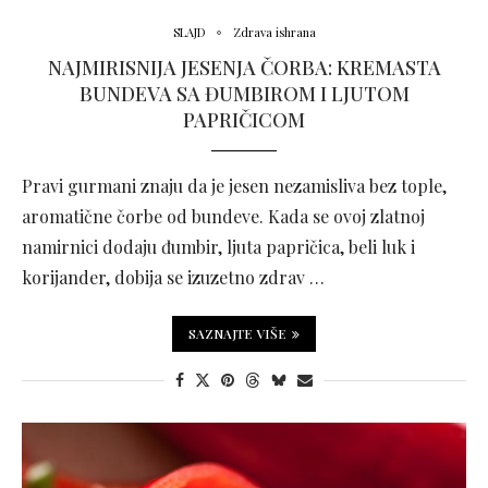
SLAJD
Zdrava ishrana
NAJMIRISNIJA JESENJA ČORBA: KREMASTA
BUNDEVA SA ĐUMBIROM I LJUTOM
PAPRIČICOM
Pravi gurmani znaju da je jesen nezamisliva bez tople,
aromatične čorbe od bundeve. Kada se ovoj zlatnoj
namirnici dodaju đumbir, ljuta papričica, beli luk i
korijander, dobija se izuzetno zdrav …
SAZNAJTE VIŠE