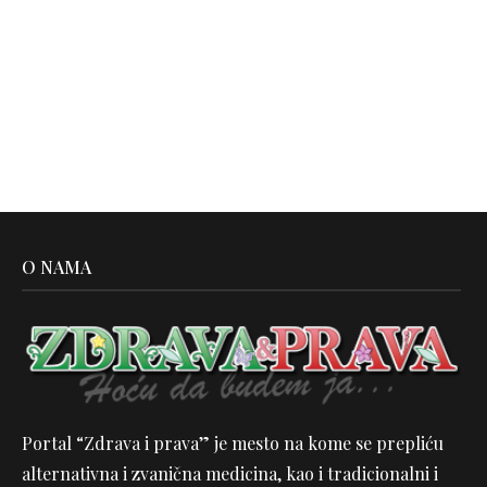
O NAMA
Portal “Zdrava i prava” je mesto na kome se prepliću
alternativna i zvanična medicina, kao i tradicionalni i