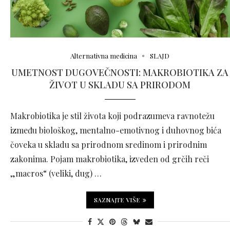
Alternativna medicina
SLAJD
UMETNOST DUGOVEČNOSTI: MAKROBIOTIKA ZA
ŽIVOT U SKLADU SA PRIRODOM
Makrobiotika je stil života koji podrazumeva ravnotežu
između biološkog, mentalno-emotivnog i duhovnog bića
čoveka u skladu sa prirodnom sredinom i prirodnim
zakonima. Pojam makrobiotika, izveden od grčih reči
„macros“ (veliki, dug) …
SAZNAJTE VIŠE