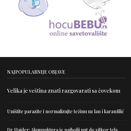
NAJPOPULARNIJE OBJAVE
Velika je veština znati razgovarati sa čovekom
Uništite parazite i normalizujte težinu uz lan i karanfilić
Dr Hajder: Akupunktura je najbolji put do vitkog tela