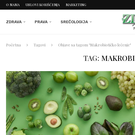
O NAMA
USLOVI KORIŠĆENJA
MARKETING
ZDRAVA
PRAVA
SREĆOLOGIJA
Početna
Tagovi
Objave sa tagom "Makrobiotičko lečenje"
TAG:
MAKROBI